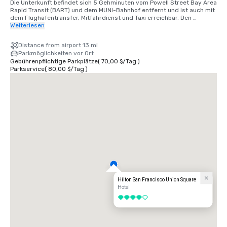
Die Unterkunft befindet sich 5 Gehminuten vom Powell Street Bay Area 
Rapid Transit (BART) und dem MUNI-Bahnhof entfernt und ist auch mit 
dem Flughafentransfer, Mitfahrdienst und Taxi erreichbar. Den 
internationalen Flughafen SFO erreichen Sie mit dem Auto in 25 
Weiterlesen
Minuten, mit dem BART-Zug in 40 Minuten. Wir befinden uns im Union 
Square District, im Herzen der Innenstadt von San Francisco.
Distance from airport 13 mi
Parkmöglichkeiten vor Ort
Gebührenpflichtige Parkplätze
(
70,00 $
/
Tag
)
Parkservice
(
80,00 $
/
Tag
)
Hilton San Francisco Union Square
Hotel
4 von 5