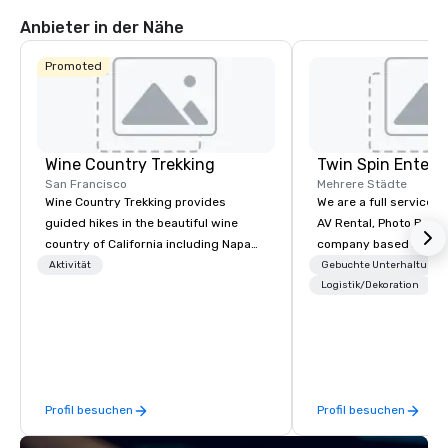
Anbieter in der Nähe
Promoted
Wine Country Trekking
Twin Spin Entert
San Francisco
Mehrere Städte
Wine Country Trekking provides
We are a full service 
guided hikes in the beautiful wine
AV Rental, Photo Booth
country of California including Napa
company based in the 
and Sonoma Valleys. These
Bay Area. We specialize in corporate
Aktivität
Gebuchte Unterhaltung
experiences include walking in the
events and weddings 
Logistik/Dekoration
vineyards, amongst ancient redwood
serving the Bay Area s
trees and oak groves with a curated
Some of our clients inc
wine country lunch and visits to iconic
Cisco, Apple, Intel, A
wineries for superb wine tasting
Airlines, Sony, Meta, P
experiences. In addition to our guided
Profil besuchen
Profil besuchen
day hikes we provide luxury self-
guided inn-to-in walking vacations