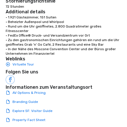
Stornierungsrichtlinie
72 Stunden
Additional details
• 1.921 Gästezimmer, 151 Suiten

• Beheizter Außenpool und Whirlpool

• Rund um die Uhr geöffnetes, 2.800 Quadratmeter großes 
Fitnesscenter

• FedEx Office® Druck- und Versandzentrum vor Ort

• Zu den gastronomischen Einrichtungen gehören ein rund um die Uhr 
geöffnetes Grab 'n' Go Café, 2 Restaurants und eine Sky Bar

• In der Nähe des Moscone Convention Center und der Büros großer 
Unternehmen im Finanzviertel
Weblinks
Virtuelle Tour
Folgen Sie uns
Informationen zum Veranstaltungsort
AV Options & Pricing
Branding Guide
Explore SF: Visitor Guide
Property Fact Sheet