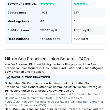
Bewertung des Veranstaltungsortes
Gästezimmer
1.921
237
Meetingräume
45
8
Größter Raum
29.637 sq ft
1.800 sq ft
Meetingfläche
134.500 sq ft
7.201 sq ft
Hilton San Francisco Union Square - FAQs
Werfen Sie einen Blick auf häufig gestellte Fragen von Hilton San
Francisco Union Square zu Gesundheit und Sicherheit, Nachhaltigkeit
sowie Vielfalt und Inklusion.
NACHHALTIGE PRAKTIKEN
Bitte geben Sie Kommentare oder einen Link zu im Hilton San
Francisco Union Square öffentlich kommunizierten Zielen/Strategien
für Nachhaltigkeit oder soziale Auswirkungen an.
Hilton has committed to cut our environmental footprint in half and 
double our social impact by 2030. Refer to our website, 
https://cr.hilton.com, for details on our award-winning Environmental, 
Social and Governance (ESG) programs.
Hat Hilton San Francisco Union Square eine Strategie, die sich auf die