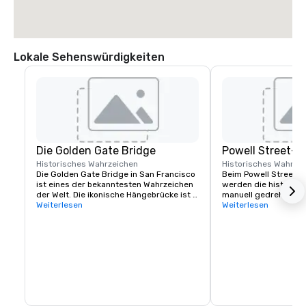
Lokale Sehenswürdigkeiten
Die Golden Gate Bridge
Powell Street-S
Historisches Wahrzeichen
Historisches Wahrze
Die Golden Gate Bridge in San Francisco 
Beim Powell Street C
ist eines der bekanntesten Wahrzeichen 
werden die historisc
der Welt. Die ikonische Hängebrücke ist 
manuell gedreht, um 
bekannt für ihre auffällige orange Farbe 
Weiterlesen
ändern. Es liegt an d
Weiterlesen
und ihre atemberaubende Aussicht.
der Market Street und 
Ausgangspunkt für Fa
ikonischen Hügel der