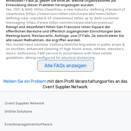
entwickelt? Falls ja, geben Sie bitte an, welche Organisationen zur
Entwicklung dieser Praktiken herangezogen wurden:
Yes, CDC & WHO. Hilton CleanStay, a new industry-defining standard of 
cleanliness (https://newsroom.hilton.com/corporate/news/hilton-
defining-new-standard-of-cleanliness) Hilton up to date customer 
messaging: https://www.hilton.com/en/corporate/coronavirus/
Reinigt und desinfiziert Hilton San Francisco Union Square die
öffentlichen Bereiche und öffentlich zugänglichen Einrichtungen (wie:
Meetingräume, Restaurants, Aufzüge, usw.)? Falls Ja, beschreiben Sie
alle neuen Maßnahmen, die ergriffen wurden.
Yes, Install hand sanitizer stations/disinfecting wipes in public areas & 
on shuttles; enhanced cleaning of high touch areas, lobbies, elevators, 
doors, bathrooms; F&B service in accordance with food safety 
guidelines, dining configured for physical distancing
Alle FAQs anzeigen
Melden Sie ein Problem
mit dem Profil Veranstaltungsortes an das
Cvent Supplier Network.
Cvent Supplier Network
OnSite Solutions
Eventmanagementsoftware