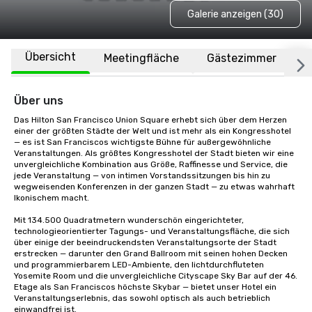
Galerie anzeigen (30)
Übersicht
Meetingfläche
Gästezimmer
O
Über uns
Das Hilton San Francisco Union Square erhebt sich über dem Herzen 
einer der größten Städte der Welt und ist mehr als ein Kongresshotel 
— es ist San Franciscos wichtigste Bühne für außergewöhnliche 
Veranstaltungen. Als größtes Kongresshotel der Stadt bieten wir eine 
unvergleichliche Kombination aus Größe, Raffinesse und Service, die 
jede Veranstaltung — von intimen Vorstandssitzungen bis hin zu 
wegweisenden Konferenzen in der ganzen Stadt — zu etwas wahrhaft 
Ikonischem macht.

Mit 134.500 Quadratmetern wunderschön eingerichteter, 
technologieorientierter Tagungs- und Veranstaltungsfläche, die sich 
über einige der beeindruckendsten Veranstaltungsorte der Stadt 
erstrecken — darunter den Grand Ballroom mit seinen hohen Decken 
und programmierbarem LED-Ambiente, den lichtdurchfluteten 
Yosemite Room und die unvergleichliche Cityscape Sky Bar auf der 46. 
Etage als San Franciscos höchste Skybar — bietet unser Hotel ein 
Veranstaltungserlebnis, das sowohl optisch als auch betrieblich 
einwandfrei ist.
