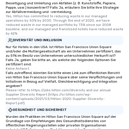
Beseitigung und Umleitung von Abfällen (z. B. Kunststoffe, Papiere,
Pappe, usw.) konzentriert? Falls Ja, erläutern Sie bitte Ihre Strategie
zur Abfallvermeidung und -vermeidung.
Yes, Hilton has committed to reducing waste in our managed 
operations by 50% by 2030. Through the end of 2020, we have 
reduced waste in our managed portfolio by 73% since our 2008 
baseline, and our managed and franchised hotels have reduced waste 
by 62%.
DIVERSITÄT UND INKLUSION
Nur für Hotels in den USA: Ist Hilton San Francisco Union Square
und/oder die Muttergesellschaft als ein Unternehmen zertifiziert, das
zu 51% im Besitz von Unternehmen unterschiedlicher Herkunft ist?
Falls Ja, geben Sie bitte an, als welche der folgenden Optionen Sie
zertifiziert sind:
Keine Antwort.
Falls zutreffend, könnten Sie bitte einen Link zum öffentlichen Bericht
von Hilton San Francisco Union Square über seine Verpflichtungen und
Initiativen in Bezug auf Vielfalt, Gleichberechtigung und Integration
angeben?
Please refer to https://jobs.hilton.com/diversity and our annual 
Supplier Diversity Report (https://cr.hilton.com/wp-
content/uploads/2021/03/Hilton-2020-Supplier-Diversity-
Report.pdf).
GESUNDHEIT UND SICHERHEIT
Wurden die Praktiken im Hilton San Francisco Union Square auf der
Grundlage von Empfehlungen des Gesundheitsdienstes von
öffentlichen Regierungsstellen oder privaten Organisationen