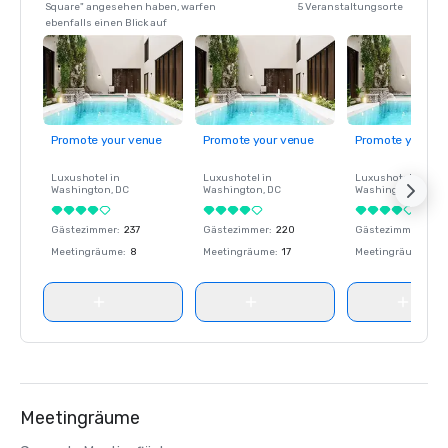
Square" angesehen haben, warfen
5 Veranstaltungsorte
ebenfalls einen Blick auf
Promote your venue
Promote your venue
Promote your ve
Luxushotel in
Luxushotel in
Luxushotel in
Washington
, DC
Washington
, DC
Washington
, DC
Gästezimmer
:
237
Gästezimmer
:
220
Gästezimmer
:
237
Meetingräume
:
8
Meetingräume
:
17
Meetingräume
:
8
Meetingräume