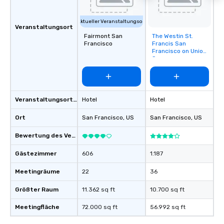
Aktueller Veranstaltungsort
Veranstaltungsort
Fairmont San
The Westin St.
Removed from
Francisco
Francis San
favorites
Francisco on Union
Square
Veranstaltungsortstyp
Hotel
Hotel
Ort
San Francisco
, US
San Francisco
, US
Bewertung des Veranstaltungsortes
Gästezimmer
606
1.187
Meetingräume
22
36
Größter Raum
11.362 sq ft
10.700 sq ft
Meetingfläche
72.000 sq ft
56.992 sq ft