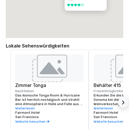
4 von 5
Lokale Sehenswürdigkeiten
Zimmer Tonga
Behälter 415
Nachtleben
Freizeitmöglichkeite
Das ikonische Tonga Room & Hurricane 
Erkunden Sie die Wei
Bar ist herrlich nostalgisch und strahlt 
Sonoma bei dieser lux
eine Atmosphäre in Hülle und Fülle aus. 
Weinverkostung im Fa
Kein Wunder, war es doch ein Hollywood-
Weiterlesen
Erfahrene Sommeliers
Weiterlesen
Szenenbildner, der den thematischen 
Fairmont Hotel
Geschmack kennen, ve
Fairmont Hotel
Look & Feel kreierte. Die Gäste 
San Francisco
Reise verlaufen soll, 
San Francisco
versammeln sich rund um eine große 
maßgeschneidertes Er
Website besuchen
Website besuchen
zentrale „Lagune“, einst der Innenpool 
einzigartig ist.