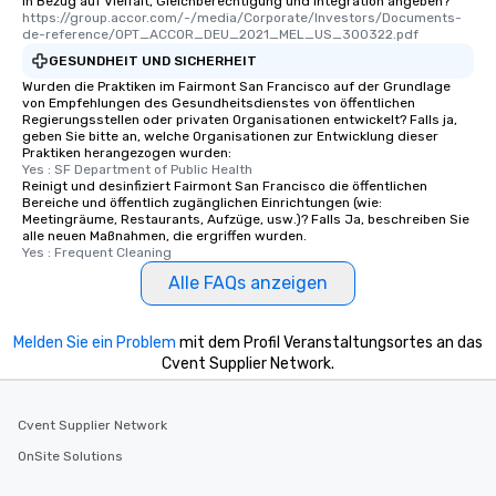
in Bezug auf Vielfalt, Gleichberechtigung und Integration angeben?
https://group.accor.com/-/media/Corporate/Investors/Documents-
de-reference/OPT_ACCOR_DEU_2021_MEL_US_300322.pdf
GESUNDHEIT UND SICHERHEIT
Wurden die Praktiken im Fairmont San Francisco auf der Grundlage
von Empfehlungen des Gesundheitsdienstes von öffentlichen
Regierungsstellen oder privaten Organisationen entwickelt? Falls ja,
geben Sie bitte an, welche Organisationen zur Entwicklung dieser
Praktiken herangezogen wurden:
Yes : SF Department of Public Health
Reinigt und desinfiziert Fairmont San Francisco die öffentlichen
Bereiche und öffentlich zugänglichen Einrichtungen (wie:
Meetingräume, Restaurants, Aufzüge, usw.)? Falls Ja, beschreiben Sie
alle neuen Maßnahmen, die ergriffen wurden.
Yes : Frequent Cleaning
Alle FAQs anzeigen
Melden Sie ein Problem
mit dem Profil Veranstaltungsortes an das
Cvent Supplier Network.
Cvent Supplier Network
OnSite Solutions