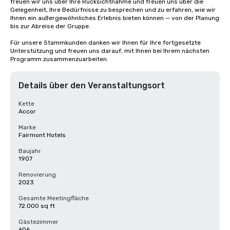
freuen wir uns über Ihre Rücksichtnahme und freuen uns über die 
Gelegenheit, Ihre Bedürfnisse zu besprechen und zu erfahren, wie wir 
Ihnen ein außergewöhnliches Erlebnis bieten können — von der Planung 
bis zur Abreise der Gruppe. 

Für unsere Stammkunden danken wir Ihnen für Ihre fortgesetzte 
Unterstützung und freuen uns darauf, mit Ihnen bei Ihrem nächsten 
Programm zusammenzuarbeiten.
Details über den Veranstaltungsort
Kette
Accor
Marke
Fairmont Hotels
Baujahr
1907
Renovierung
2023
Gesamte Meetingfläche
72.000 sq ft
Gästezimmer
606