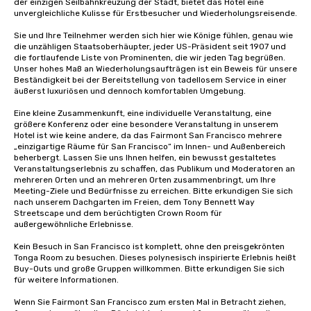
der einzigen Seilbahnkreuzung der Stadt, bietet das Hotel eine 
unvergleichliche Kulisse für Erstbesucher und Wiederholungsreisende. 

Sie und Ihre Teilnehmer werden sich hier wie Könige fühlen, genau wie 
die unzähligen Staatsoberhäupter, jeder US-Präsident seit 1907 und 
die fortlaufende Liste von Prominenten, die wir jeden Tag begrüßen. 
Unser hohes Maß an Wiederholungsaufträgen ist ein Beweis für unsere 
Beständigkeit bei der Bereitstellung von tadellosem Service in einer 
äußerst luxuriösen und dennoch komfortablen Umgebung. 

Eine kleine Zusammenkunft, eine individuelle Veranstaltung, eine 
größere Konferenz oder eine besondere Veranstaltung in unserem 
Hotel ist wie keine andere, da das Fairmont San Francisco mehrere 
„einzigartige Räume für San Francisco“ im Innen- und Außenbereich 
beherbergt. Lassen Sie uns Ihnen helfen, ein bewusst gestaltetes 
Veranstaltungserlebnis zu schaffen, das Publikum und Moderatoren an 
mehreren Orten und an mehreren Orten zusammenbringt, um Ihre 
Meeting-Ziele und Bedürfnisse zu erreichen. Bitte erkundigen Sie sich 
nach unserem Dachgarten im Freien, dem Tony Bennett Way 
Streetscape und dem berüchtigten Crown Room für 
außergewöhnliche Erlebnisse.

Kein Besuch in San Francisco ist komplett, ohne den preisgekrönten 
Tonga Room zu besuchen. Dieses polynesisch inspirierte Erlebnis heißt 
Buy-Outs und große Gruppen willkommen. Bitte erkundigen Sie sich 
für weitere Informationen.

Wenn Sie Fairmont San Francisco zum ersten Mal in Betracht ziehen, 