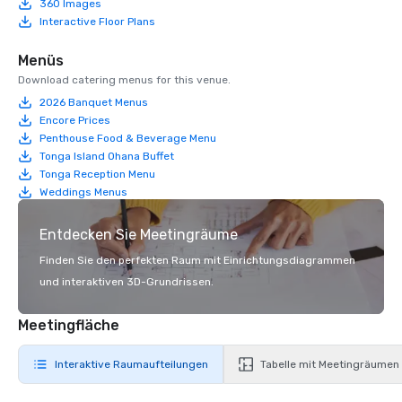
360 Images
Interactive Floor Plans
Menüs
Download catering menus for this venue.
2026 Banquet Menus
Encore Prices
Penthouse Food & Beverage Menu
Tonga Island Ohana Buffet
Tonga Reception Menu
Weddings Menus
Entdecken Sie Meetingräume
Finden Sie den perfekten Raum mit Einrichtungsdiagrammen
und interaktiven 3D-Grundrissen.
Meetingfläche
Interaktive Raumaufteilungen
Tabelle mit Meetingräumen