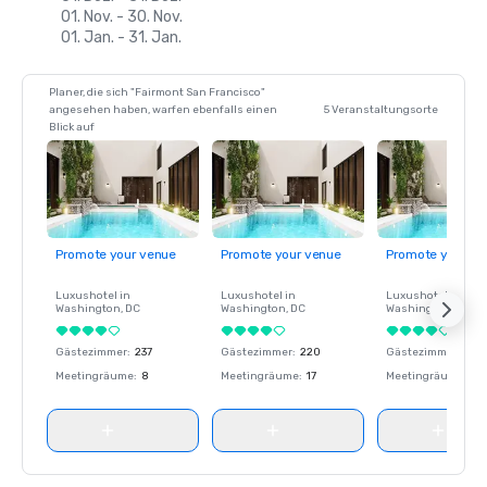
01. Nov. - 30. Nov.
01. Jan. - 31. Jan.
Planer, die sich "Fairmont San Francisco"
angesehen haben, warfen ebenfalls einen
5 Veranstaltungsorte
Blick auf
Promote your venue
Promote your venue
Promote your ve
Luxushotel in
Luxushotel in
Luxushotel in
Washington
, DC
Washington
, DC
Washington
, DC
Gästezimmer
:
237
Gästezimmer
:
220
Gästezimmer
:
237
Meetingräume
:
8
Meetingräume
:
17
Meetingräume
:
8