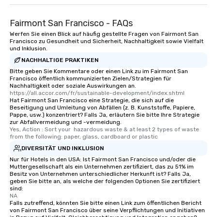
Fairmont San Francisco - FAQs
Werfen Sie einen Blick auf häufig gestellte Fragen von Fairmont San
Francisco zu Gesundheit und Sicherheit, Nachhaltigkeit sowie Vielfalt
und Inklusion.
NACHHALTIGE PRAKTIKEN
Bitte geben Sie Kommentare oder einen Link zu im Fairmont San
Francisco öffentlich kommunizierten Zielen/Strategien für
Nachhaltigkeit oder soziale Auswirkungen an.
https://all.accor.com/fr/sustainable-development/index.shtml
Hat Fairmont San Francisco eine Strategie, die sich auf die
Beseitigung und Umleitung von Abfällen (z. B. Kunststoffe, Papiere,
Pappe, usw.) konzentriert? Falls Ja, erläutern Sie bitte Ihre Strategie
zur Abfallvermeidung und -vermeidung.
Yes, Action : Sort your  hazardous waste & at least 2 types of waste 
from the following: paper, glass, cardboard or plastic
DIVERSITÄT UND INKLUSION
Nur für Hotels in den USA: Ist Fairmont San Francisco und/oder die
Muttergesellschaft als ein Unternehmen zertifiziert, das zu 51% im
Besitz von Unternehmen unterschiedlicher Herkunft ist? Falls Ja,
geben Sie bitte an, als welche der folgenden Optionen Sie zertifiziert
sind:
NA
Falls zutreffend, könnten Sie bitte einen Link zum öffentlichen Bericht
von Fairmont San Francisco über seine Verpflichtungen und Initiativen