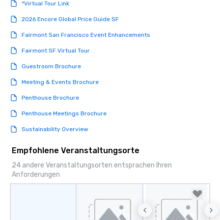
experiences not only 
*Virtual Tour Link
ways to network, but a
2026 Encore Global Price Guide SF
way to do so. Large Groups Welcome
Lip Smacking Foodie To
Fairmont San Francisco Event Enhancements
groups, small or large.
Fairmont SF Virtual Tour
experiences can acc
groups from as few as
Guestroom Brochure
as 500 guests, making
Meeting & Events Brochure
choice for any corpora
Stress-Free Booking 
Penthouse Brochure
a tour is stress-free a
Penthouse Meetings Brochure
enjoy the company of 
more easily. You’ll tak
Sustainability Overview
knowing that everythin
of from the moment the
Empfohlene Veranstaltungsorte
booked to the minute i
24 andere Veranstaltungsorten entsprachen Ihren
Since the menu is alre
Anforderungen
have nothing to worry 
remember to submit ah
date any dietary restr
allergies for anyone in
Feel Like a VIP at Each