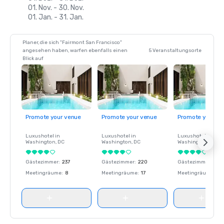
01. Nov. - 30. Nov.
01. Jan. - 31. Jan.
Planer, die sich "Fairmont San Francisco"
angesehen haben, warfen ebenfalls einen
5 Veranstaltungsorte
Blick auf
Promote your venue
Promote your venue
Promote your ve
Luxushotel in
Luxushotel in
Luxushotel in
Washington
, DC
Washington
, DC
Washington
, DC
Gästezimmer
:
237
Gästezimmer
:
220
Gästezimmer
:
237
Meetingräume
:
8
Meetingräume
:
17
Meetingräume
:
8