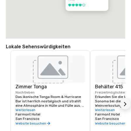
4 von 5
Lokale Sehenswürdigkeiten
Zimmer Tonga
Behälter 415
Nachtleben
Freizeitmöglichkeite
Das ikonische Tonga Room & Hurricane 
Erkunden Sie die Wei
Bar ist herrlich nostalgisch und strahlt 
Sonoma bei dieser lux
eine Atmosphäre in Hülle und Fülle aus. 
Weinverkostung im Fa
Kein Wunder, war es doch ein Hollywood-
Weiterlesen
Erfahrene Sommeliers
Weiterlesen
Szenenbildner, der den thematischen 
Fairmont Hotel
Geschmack kennen, ve
Fairmont Hotel
Look & Feel kreierte. Die Gäste 
San Francisco
Reise verlaufen soll, 
San Francisco
versammeln sich rund um eine große 
maßgeschneidertes Er
Website besuchen
Website besuchen
zentrale „Lagune“, einst der Innenpool 
einzigartig ist.