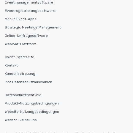
Eventmanagementsoftware
business hours or earl
Eventregistrierungssoftware
after work, we can coo
you to provide options 
Mobile Event-Apps
needs. Go for as Long or as Short as
Strategic Meetings Management
You Like Along with fle
Online-Umfragesoftware
scheduling, Lip Smack
Tours also provides a 
Webinar-Plattform
durations. Our shortes
2.5 hours; our longest 
Cvent-Startseite
hours, with optional 
Kontakt
incentives.
Kundenbetreuung
Ihre Datenschutzauswahlen
Datenschutzrichtlinie
Produkt-Nutzungsbedingungen
Website-Nutzungsbedingungen
Werben Sie bei uns