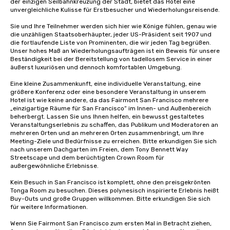
der einzigen Seilbahnkreuzung der Stadt, bietet das Hotel eine 
unvergleichliche Kulisse für Erstbesucher und Wiederholungsreisende. 

Sie und Ihre Teilnehmer werden sich hier wie Könige fühlen, genau wie 
die unzähligen Staatsoberhäupter, jeder US-Präsident seit 1907 und 
die fortlaufende Liste von Prominenten, die wir jeden Tag begrüßen. 
Unser hohes Maß an Wiederholungsaufträgen ist ein Beweis für unsere 
Beständigkeit bei der Bereitstellung von tadellosem Service in einer 
äußerst luxuriösen und dennoch komfortablen Umgebung. 

Eine kleine Zusammenkunft, eine individuelle Veranstaltung, eine 
größere Konferenz oder eine besondere Veranstaltung in unserem 
Hotel ist wie keine andere, da das Fairmont San Francisco mehrere 
„einzigartige Räume für San Francisco“ im Innen- und Außenbereich 
beherbergt. Lassen Sie uns Ihnen helfen, ein bewusst gestaltetes 
Veranstaltungserlebnis zu schaffen, das Publikum und Moderatoren an 
mehreren Orten und an mehreren Orten zusammenbringt, um Ihre 
Meeting-Ziele und Bedürfnisse zu erreichen. Bitte erkundigen Sie sich 
nach unserem Dachgarten im Freien, dem Tony Bennett Way 
Streetscape und dem berüchtigten Crown Room für 
außergewöhnliche Erlebnisse.

Kein Besuch in San Francisco ist komplett, ohne den preisgekrönten 
Tonga Room zu besuchen. Dieses polynesisch inspirierte Erlebnis heißt 
Buy-Outs und große Gruppen willkommen. Bitte erkundigen Sie sich 
für weitere Informationen.

Wenn Sie Fairmont San Francisco zum ersten Mal in Betracht ziehen, 