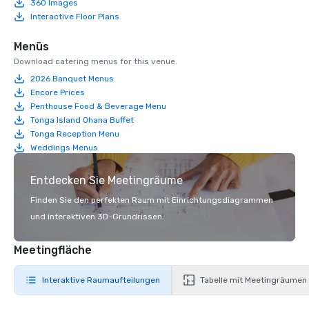
360 Images
Interactive Floor Plans
Menüs
Download catering menus for this venue.
2026 Banquet Menus
Encore Prices
Penthouse Food & Beverage Menu
Tonga Island Ohana Buffet
Tonga Reception Menu
Weddings Menus
Entdecken Sie Meetingräume
Finden Sie den perfekten Raum mit Einrichtungsdiagrammen
und interaktiven 3D-Grundrissen.
Meetingfläche
Interaktive Raumaufteilungen
Tabelle mit Meetingräumen