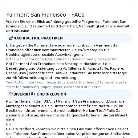
Smacking Foodie Tours
to gather and dine tha
Fairmont San Francisco - FAQs
experienced, and all ar
Werfen Sie einen Blick auf häufig gestellte Fragen von Fairmont San
remember. Our one-of-
Francisco zu Gesundheit und Sicherheit, Nachhaltigkeit sowie Vielfalt
are special, from the fi
und Inklusion.
last. It’s an experienc
NACHHALTIGE PRAKTIKEN
will reminisce about lo
Bitte geben Sie Kommentare oder einen Link zu im Fairmont San
leave. Location, Location, Location
Francisco öffentlich kommunizierten Zielen/Strategien für
Nachhaltigkeit oder soziale Auswirkungen an.
One of the best reason
https://all.accor.com/fr/sustainable-development/index.shtml
convenient and efficie
Hat Fairmont San Francisco eine Strategie, die sich auf die
Beseitigung und Umleitung von Abfällen (z. B. Kunststoffe, Papiere,
experience is designed
Pappe, usw.) konzentriert? Falls Ja, erläutern Sie bitte Ihre Strategie
restaurants are within
zur Abfallvermeidung und -vermeidung.
walking distance of ea
Yes, Action : Sort your  hazardous waste & at least 2 types of waste 
from the following: paper, glass, cardboard or plastic
short stroll allows you
DIVERSITÄT UND INKLUSION
members a chance to 
networking opportunit
Nur für Hotels in den USA: Ist Fairmont San Francisco und/oder die
Muttergesellschaft als ein Unternehmen zertifiziert, das zu 51% im
heading to the next pl
Besitz von Unternehmen unterschiedlicher Herkunft ist? Falls Ja,
itinerary. You Get a Dinner and a Show
geben Sie bitte an, als welche der folgenden Optionen Sie zertifiziert
sind:
Our tours offer an exqu
NA
entertainment. All tour
Falls zutreffend, könnten Sie bitte einen Link zum öffentlichen Bericht
knowledgeable, profes
von Fairmont San Francisco über seine Verpflichtungen und Initiativen