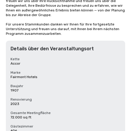
freuen wir uns über Ihre Rücksichtnahme und freuen uns über die 
Gelegenheit, Ihre Bedürfnisse zu besprechen und zu erfahren, wie wir 
Ihnen ein außergewöhnliches Erlebnis bieten können — von der Planung 
bis zur Abreise der Gruppe. 

Für unsere Stammkunden danken wir Ihnen für Ihre fortgesetzte 
Unterstützung und freuen uns darauf, mit Ihnen bei Ihrem nächsten 
Programm zusammenzuarbeiten.
Details über den Veranstaltungsort
Kette
Accor
Marke
Fairmont Hotels
Baujahr
1907
Renovierung
2023
Gesamte Meetingfläche
72.000 sq ft
Gästezimmer
606