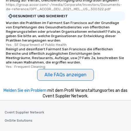
in Bezug auf Vielfalt, Gleichberechtigung und Integration angeben?
who leads the group on
https://group.accor.com/-/media/Corporate/Investors/Documents-
offering engaging tidb
de-reference/OPT_ACCOR_DEU_2021_MEL_US_300322.pdf
fascinating stories. S
GESUNDHEIT UND SICHERHEIT
interactive experience
Wurden die Praktiken im Fairmont San Francisco auf der Grundlage
along the way exclusive
von Empfehlungen des Gesundheitsdienstes von öffentlichen
Regierungsstellen oder privaten Organisationen entwickelt? Falls ja,
ensuring there is neve
geben Sie bitte an, welche Organisationen zur Entwicklung dieser
Different Types of Cuis
Praktiken herangezogen wurden:
experiences offer the a
Yes : SF Department of Public Health
Reinigt und desinfiziert Fairmont San Francisco die öffentlichen
several renowned rest
Bereiche und öffentlich zugänglichen Einrichtungen (wie:
convenient outing, inc
Meetingräume, Restaurants, Aufzüge, usw.)? Falls Ja, beschreiben Sie
alle neuen Maßnahmen, die ergriffen wurden.
and your guests might
Yes : Frequent Cleaning
discovered otherwise 
Alle FAQs anzeigen
at a typical corporate 
a way to try some of t
in the city and dive in
Melden Sie ein Problem
mit dem Profil Veranstaltungsortes an das
cuisines and dishes. Al
Cvent Supplier Network.
selected dishes are cu
high standards to ensu
delight any palate. Tours Available
Cvent Supplier Network
from Day to Night With
OnSite Solutions
group experience, bookin
key. Whether you desir