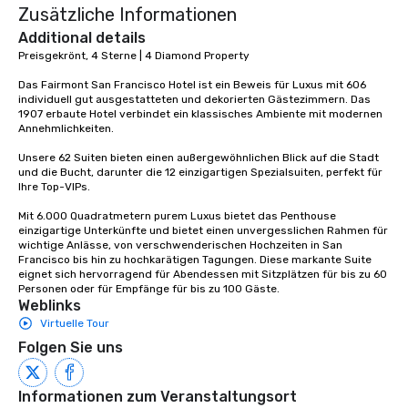
Zusätzliche Informationen
group is assured a top
experience with three 
Additional details
signature dishes at ea
Preisgekrönt, 4 Sterne | 4 Diamond Property

Our affordable tours a
Das Fairmont San Francisco Hotel ist ein Beweis für Luxus mit 606 
person with tax and gr
individuell gut ausgestatteten und dekorierten Gästezimmern. Das 
included. The only thi
1907 erbaute Hotel verbindet ein klassisches Ambiente mit modernen 
are drinks. However, 
Annehmlichkeiten. 

package upgrade is ava
Unsere 62 Suiten bieten einen außergewöhnlichen Blick auf die Stadt 
provides guests a sign
und die Bucht, darunter die 12 einzigartigen Spezialsuiten, perfekt für 
at various stops. Build Your Network
Ihre Top-VIPs. 

Our exclusive experien
Mit 6.000 Quadratmetern purem Luxus bietet das Penthouse 
ultimate networking op
einzigartige Unterkünfte und bietet einen unvergesslichen Rahmen für 
a typical sit-down dinn
wichtige Anlässe, von verschwenderischen Hochzeiten in San 
Francisco bis hin zu hochkarätigen Tagungen. Diese markante Suite 
to engage the person t
eignet sich hervorragend für Abendessen mit Sitzplätzen für bis zu 60 
right of you. Because 
Personen oder für Empfänge für bis zu 100 Gäste.
place at multiple resta
Weblinks
walking in between, th
Virtuelle Tour
countless opportunitie
Folgen Sie uns
with different people 
down at each venue a
traverse along the way
Informationen zum Veranstaltungsort