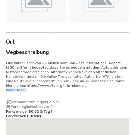
4
weitere
anzeigen
Ort
Wegbeschreibung
Eine kurze Fahrt von 3,6 Meilen vom San Jose International Airport 
(SJC) entfernt bedeutet, dass Sie es bequem mit dem Auto oder dem 
Mitfahrservice erreichen. Alternativ können Sie den öffentlichen 
Nahverkehr nutzen. Die Valley Transportation Authority (VTA) bietet 
eine Route in die Innenstadt von San Jose an. Du kannst deine Route 
hier planen: https://www.vta.org/trip-planner

Weiterlesen
Wenn Sie vom San Francisco International Airport (SFO) anreisen, 
fahren Sie am besten 40 Minuten in Richtung Süden oder nutzen Sie 
Distance from airport 3.6 mi
einen Mitfahrservice. Alternativ können Sie die Bahn über BART und 
Parkmöglichkeiten vor Ort
Caltrain nutzen. https://www.bart.gov und https://www.caltrain.com
Parkservice
(
50,00 $
/
Tag
)
Parkflächen (Straße)