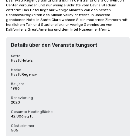
Das Hyatt Regency Santa Clara ist mit dem Santa Clara Convention 
Center verbunden und nur wenige Schritte vom Levi's Stadium 
entfernt. Das Hotel liegt nur wenige Minuten von den besten 
Sehenswürdigkeiten des Silicon Valley entfernt. In unserem 
gehobenen Hotel in Santa Clara wohnen Sie in modernen Zimmern mit 
herrlichem Tal- und Stadionblick nur wenige Gehminuten von 
Kaliforniens Great America und dem Intel Museum entfernt.
Details über den Veranstaltungsort
Kette
Hyatt Hotels
Marke
Hyatt Regency
Baujahr
1986
Renovierung
2020
Gesamte Meetingfläche
42.806 sq ft
Gästezimmer
505