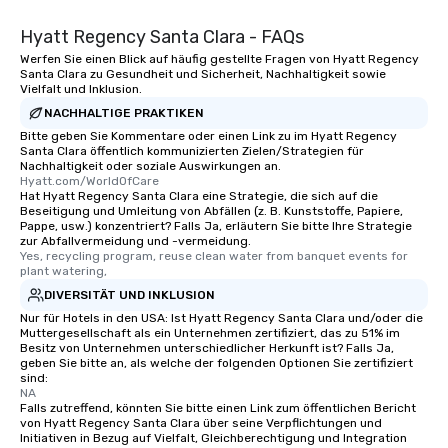
Hyatt Regency Santa Clara - FAQs
Werfen Sie einen Blick auf häufig gestellte Fragen von Hyatt Regency
Santa Clara zu Gesundheit und Sicherheit, Nachhaltigkeit sowie
Vielfalt und Inklusion.
NACHHALTIGE PRAKTIKEN
Bitte geben Sie Kommentare oder einen Link zu im Hyatt Regency
Santa Clara öffentlich kommunizierten Zielen/Strategien für
Nachhaltigkeit oder soziale Auswirkungen an.
Hyatt.com/WorldOfCare
Hat Hyatt Regency Santa Clara eine Strategie, die sich auf die
Beseitigung und Umleitung von Abfällen (z. B. Kunststoffe, Papiere,
Pappe, usw.) konzentriert? Falls Ja, erläutern Sie bitte Ihre Strategie
zur Abfallvermeidung und -vermeidung.
Yes, recycling program, reuse clean water from banquet events for 
plant watering,
DIVERSITÄT UND INKLUSION
Nur für Hotels in den USA: Ist Hyatt Regency Santa Clara und/oder die
Muttergesellschaft als ein Unternehmen zertifiziert, das zu 51% im
Besitz von Unternehmen unterschiedlicher Herkunft ist? Falls Ja,
geben Sie bitte an, als welche der folgenden Optionen Sie zertifiziert
sind:
NA
Falls zutreffend, könnten Sie bitte einen Link zum öffentlichen Bericht
von Hyatt Regency Santa Clara über seine Verpflichtungen und
Initiativen in Bezug auf Vielfalt, Gleichberechtigung und Integration