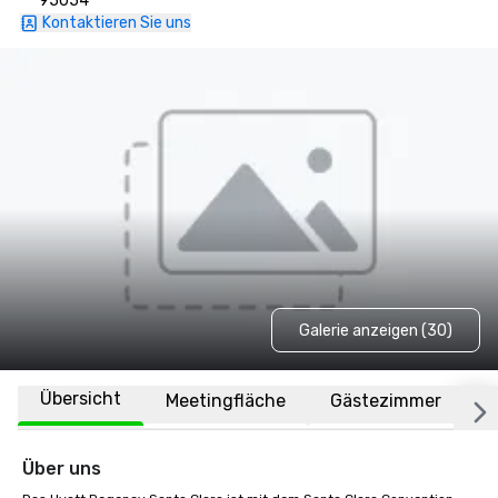
95054
Kontaktieren Sie uns
Galerie anzeigen (30)
Übersicht
Meetingfläche
Gästezimmer
O
Über uns