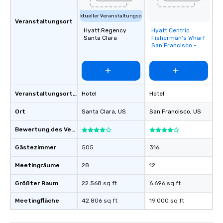
Aktueller Veranstaltungsort
Veranstaltungsort
Hyatt Regency
Hyatt Centric
Removed from
Santa Clara
Fisherman's Wharf
favorites
San Francisco -
Newly Renovated
Veranstaltungsortstyp
Hotel
Hotel
Ort
Santa Clara
, US
San Francisco
, US
Bewertung des Veranstaltungsortes
Gästezimmer
505
316
Meetingräume
28
12
Größter Raum
22.568 sq ft
6.696 sq ft
Meetingfläche
42.806 sq ft
19.000 sq ft