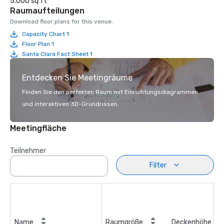
5.000 sq ft
Raumaufteilungen
Download floor plans for this venue.
Capacity Chart 1
Floor Plan 1
Santa Clara Fact Sheet 1
Entdecken Sie Meetingräume
Finden Sie den perfekten Raum mit Einrichtungsdiagrammen
und interaktiven 3D-Grundrissen.
Meetingfläche
Teilnehmer
Filter
Name
Raumgröße
Deckenhöhe