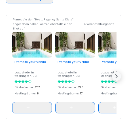
Planer, die sich "Hyatt Regency Santa Clara"
angesehen haben, warfen ebenfalls einen
5 Veranstaltungsorte
Blick auf
Promote your venue
Promote your venue
Promote your ve
Luxushotel in
Luxushotel in
Luxushotel in
Washington
, DC
Washington
, DC
Washington
, DC
Gästezimmer
:
237
Gästezimmer
:
220
Gästezimmer
:
237
Meetingräume
:
8
Meetingräume
:
17
Meetingräume
:
8