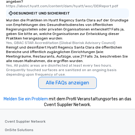
angeben?
https://about.hyatt.com/content/dam/hyatt/woc/DEIReport.pdf
GESUNDHEIT UND SICHERHEIT
Wurden die Praktiken im Hyatt Regency Santa Clara auf der Grundlage
von Empfehlungen des Gesundheitsdienstes von öffentlichen
Regierungsstellen oder privaten Organisationen entwickelt? Falls ja,
geben Sie bitte an, welche Organisationen zur Entwicklung dieser
Praktiken herangezogen wurden:
Yes, GBAC STAR Accreditation (Global Biorisk Advisory Council)
Reinigt und desinfiziert Hyatt Regency Santa Clara die öffentlichen
Bereiche und öffentlich zugänglichen Einrichtungen (wie:
Meetingräume, Restaurants, Aufzüge, usw.)? Falls Ja, beschreiben Sie
alle neuen Maßnahmen, die ergriffen wurden.
Yes, All public areas are disinfected at least every two hours. 
Grequently touched surfaces are sanitized on an ongoing basis 
depending upon frequency of use.
Alle FAQs anzeigen
Melden Sie ein Problem
mit dem Profil Veranstaltungsortes an das
Cvent Supplier Network.
Cvent Supplier Network
OnSite Solutions