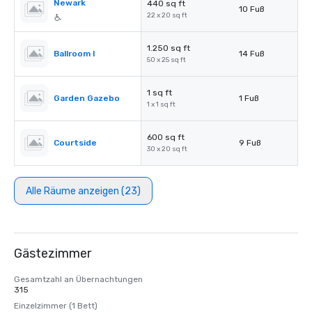
Newark
440 sq ft
10 Fuß
22 x 20 sq ft
1.250 sq ft
Ballroom I
14 Fuß
50 x 25 sq ft
1 sq ft
Garden Gazebo
1 Fuß
1 x 1 sq ft
600 sq ft
Courtside
9 Fuß
30 x 20 sq ft
Alle Räume anzeigen (23)
Gästezimmer
Gesamtzahl an Übernachtungen
315
Einzelzimmer (1 Bett)