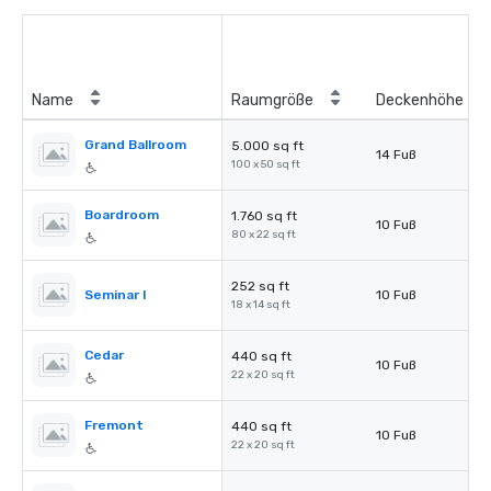
Name
Raumgröße
Deckenhöhe
Grand Ballroom
5.000 sq ft
14 Fuß
100 x 50 sq ft
Boardroom
1.760 sq ft
10 Fuß
80 x 22 sq ft
252 sq ft
Seminar I
10 Fuß
18 x 14 sq ft
Cedar
440 sq ft
10 Fuß
22 x 20 sq ft
Fremont
440 sq ft
10 Fuß
22 x 20 sq ft