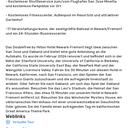
- Kostenloser Shuttleservice zum/vom Flughafen San Jose Minetta 
und kostenlose Parkplätze vor Ort

- Kostenloses Fitnesscenter, Außenpool im Resortstil und attraktiver 
Gartenhof

-17 Veranstaltungsräume, der zweitgrößte Ballsaal in Newark/Fremont 
und ein 24-Stunden-Businesscenter

Das DoubleTree by Hilton Hotel Newark-Fremont liegt ideal zwischen 
San Jose und Oakland und bietet eine gute Anbindung an die 
Autobahn. Es wurde im Februar 2026 renoviert und befindet sich in der 
Nähe der Stanford University, der University of California in Berkeley, 
der California State University East Bay, der NewPark Mall und der 
Weingüter Livermore Valley. Fahren Sie 30 Minuten von diesem Hotel in 
Newark, Kalifornien, nach San Francisco, um den Spielen der San 
Francisco Giants zuzuschauen und die aufregende Innenstadt zu 
erleben. Oder fahren Sie nach Oakland, um sich das Spiel der Oakland 
A's anzusehen. Besuchen Sie das Levi's Stadium, die Heimat der San 
Francisco 49ers, das etwa 15 Minuten von unserem Hotel in Newark-
Fremont entfernt ist. Besuchen Sie das Winchester Mystery House, ein 
viktorianisches Herrenhaus mit einer unverwechselbaren Geschichte. 
Oder gönnen Sie der Familie einen aufregenden Tag im kalifornischen 
Great America Theme Park.
Weblinks
Virtuelle Tour