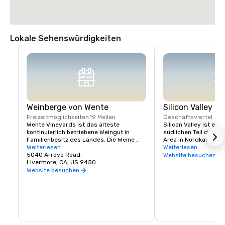
Lokale Sehenswürdigkeiten
Weinberge von Wente
Silicon Valley
Freizeitmöglichkeiten
19 Meilen
Geschäftsviertel
Wente Vineyards ist das älteste 
Silicon Valley ist ein
kontinuierlich betriebene Weingut in 
südlichen Teil der Sa
Familienbesitz des Landes. Die Weine 
Area in Nordkalifornie
stammen zu 100% aus eigenem Anbau 
Weiterlesen
Staaten. Es ist die He
Weiterlesen
und werden in den Appellationen 
5040 Arroyo Road.
weltweit größten Hi
Website besuchen
Livermore Valley, San Francisco Bay und 
Livermore, CA, US 9450
Unternehmen sowie 
Arroyo Seco, Monterey, nachhaltig 
Startup-Unternehme
Website besuchen
bewirtschaftet. Das Weingut gehört der 
vierten und fünften Generation der 
Familie Wente und wird von ihr geführt. 
Sie ist bekannt für ihren Einfluss darauf, 
Chardonnay zur meistverkauften 
Rebsorte des Landes zu machen, der auf 
zahlreichen Errungenschaften in den 