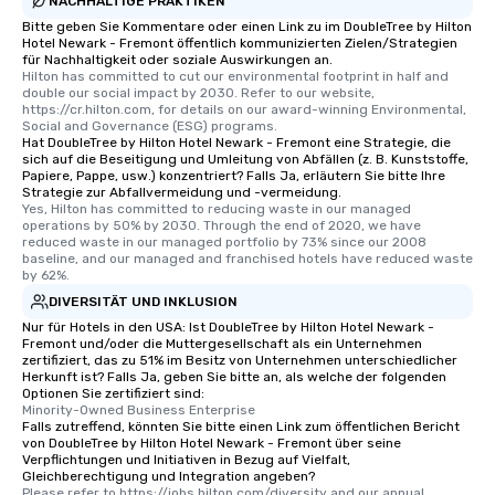
NACHHALTIGE PRAKTIKEN
Bitte geben Sie Kommentare oder einen Link zu im DoubleTree by Hilton
Hotel Newark - Fremont öffentlich kommunizierten Zielen/Strategien
für Nachhaltigkeit oder soziale Auswirkungen an.
Hilton has committed to cut our environmental footprint in half and 
double our social impact by 2030. Refer to our website, 
https://cr.hilton.com, for details on our award-winning Environmental, 
Social and Governance (ESG) programs.
Hat DoubleTree by Hilton Hotel Newark - Fremont eine Strategie, die
sich auf die Beseitigung und Umleitung von Abfällen (z. B. Kunststoffe,
Papiere, Pappe, usw.) konzentriert? Falls Ja, erläutern Sie bitte Ihre
Strategie zur Abfallvermeidung und -vermeidung.
Yes, Hilton has committed to reducing waste in our managed 
operations by 50% by 2030. Through the end of 2020, we have 
reduced waste in our managed portfolio by 73% since our 2008 
baseline, and our managed and franchised hotels have reduced waste 
by 62%.
DIVERSITÄT UND INKLUSION
Nur für Hotels in den USA: Ist DoubleTree by Hilton Hotel Newark -
Fremont und/oder die Muttergesellschaft als ein Unternehmen
zertifiziert, das zu 51% im Besitz von Unternehmen unterschiedlicher
Herkunft ist? Falls Ja, geben Sie bitte an, als welche der folgenden
Optionen Sie zertifiziert sind:
Minority-Owned Business Enterprise
Falls zutreffend, könnten Sie bitte einen Link zum öffentlichen Bericht
von DoubleTree by Hilton Hotel Newark - Fremont über seine
Verpflichtungen und Initiativen in Bezug auf Vielfalt,
Gleichberechtigung und Integration angeben?
Please refer to https://jobs.hilton.com/diversity and our annual 