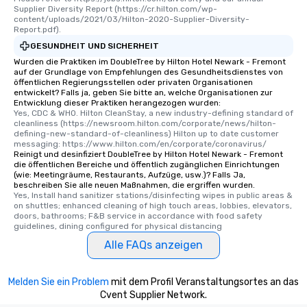
Supplier Diversity Report (https://cr.hilton.com/wp-
content/uploads/2021/03/Hilton-2020-Supplier-Diversity-
Report.pdf).
GESUNDHEIT UND SICHERHEIT
Wurden die Praktiken im DoubleTree by Hilton Hotel Newark - Fremont
auf der Grundlage von Empfehlungen des Gesundheitsdienstes von
öffentlichen Regierungsstellen oder privaten Organisationen
entwickelt? Falls ja, geben Sie bitte an, welche Organisationen zur
Entwicklung dieser Praktiken herangezogen wurden:
Yes, CDC & WHO. Hilton CleanStay, a new industry-defining standard of 
cleanliness (https://newsroom.hilton.com/corporate/news/hilton-
defining-new-standard-of-cleanliness) Hilton up to date customer 
messaging: https://www.hilton.com/en/corporate/coronavirus/
Reinigt und desinfiziert DoubleTree by Hilton Hotel Newark - Fremont
die öffentlichen Bereiche und öffentlich zugänglichen Einrichtungen
(wie: Meetingräume, Restaurants, Aufzüge, usw.)? Falls Ja,
beschreiben Sie alle neuen Maßnahmen, die ergriffen wurden.
Yes, Install hand sanitizer stations/disinfecting wipes in public areas & 
on shuttles; enhanced cleaning of high touch areas, lobbies, elevators, 
doors, bathrooms; F&B service in accordance with food safety 
guidelines, dining configured for physical distancing
Alle FAQs anzeigen
Melden Sie ein Problem
mit dem Profil Veranstaltungsortes an das
Cvent Supplier Network.