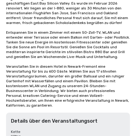
geschäftigen East Bay Silicon Valley. Es wurde im Februar 2026 
renoviert. Wir liegen an der I-880, weniger als 30 Minuten von den 
internationalen Flughäfen San Jose, San Francisco und Oakland 
entfernt. Unser freundliches Personal freut sich darauf, Sie mit einem 
warmen, frisch gebackenen Schokoladenkeks begrüßen zu dürfen! 

Entspannen Sie in einem Zimmer mit einem 50-Zoll-TV, WLAN und 
entweder einer Terrasse oder einem Balkon mit Garten- oder Poolblick. 
Tanken Sie neue Energie im kostenlosen Fitnesscenter oder genießen 
Sie die Sonne am Pool im Resortstil. Genießen Sie Cocktails und 
mediterran inspirierte Gerichte im stilvollen Bistro 880 Bar and Grill 
und genießen Sie am Wochenende Live-Musik und Unterhaltung.

Veranstalten Sie in diesem Hotel in Newark-Fremont eine 
Veranstaltung für bis zu 600 Gäste. Wählen Sie aus 17 stilvollen 
Veranstaltungsräumen, darunter ein großer Ballsaal und ein ruhiger 
Gartenhof mit Wasserfällen und einem Pavillon. Bleiben Sie mit 
kostenlosem WLAN und Zugang zu unserem 24-Stunden-
Businesscenter in Verbindung. Wir bieten auch professionelles 
Personal, kreativen Catering-Service und einen Vollzeit-
Hochzeitsberater, um Ihnen eine erfolgreiche Veranstaltung in Newark, 
Kalifornien, zu garantieren.
Details über den Veranstaltungsort
Kette