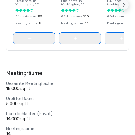
Luxushotel in
Luxushotel in
Luxushotel in
Washington
, DC
Washington
, DC
Washington
, DC
Gästezimmer
:
237
Gästezimmer
:
220
Gästezimmer
:
237
Meetingräume
:
8
Meetingräume
:
17
Meetingräume
:
8
Meetingräume
Gesamte Meetingfläche
15.000 sq ft
Größter Raum
5.000 sq ft
Räumlichkeiten (Privat)
14.000 sq ft
Meetingräume
14