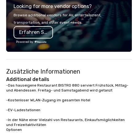
Looking for more vendor options?
impact and shareability of the
EY, and I’m a regular s
experience. Pour Paint Party provides
industry events like t
Browse additional vendors for AV, entertainment,
a fully managed process, professional
Festival, the PA Choco
transportation, and other event needs.
facilitation, global kit fulfillment, and
Festival, and the Reta
Erfahren Sie mehr
an inclusive activity design that
Association. I don’t ju
works for every participant no artistic
I create lasting connec
Powered by
skill required. Past Clients: Adobe,
at a time. Let’s bring 
MasterCard, AWS, Capital One
event to life!
Zusätzliche Informationen
Additional details
-Das hauseigene Restaurant BISTRO 880 serviert Frühstück, Mittag- 
und Abendessen. Freitag- und Samstagabend wird getanzt

-Kostenloser WLAN-Zugang im gesamten Hotel

-EV-Ladestationen

-In der Nähe einer Vielzahl von Restaurants, Einkaufsmöglichkeiten 
und Freizeitaktivitäten 

Optionen
