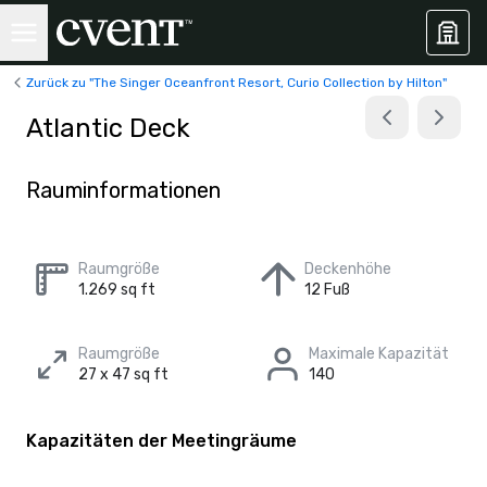
Zurück zu "The Singer Oceanfront Resort, Curio Collection by Hilton"
Atlantic Deck
Rauminformationen
Raumgröße
Deckenhöhe
1.269 sq ft
12 Fuß
Raumgröße
Maximale Kapazität
27 x 47 sq ft
140
Kapazitäten der Meetingräume