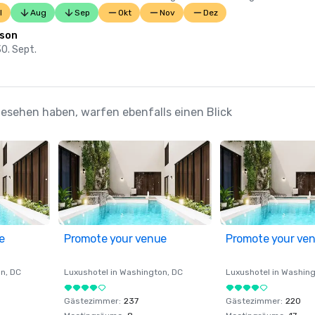
l
Aug
Sep
Okt
Nov
Dez
ison
30. Sept.
gesehen haben, warfen ebenfalls einen Blick
e
Promote your venue
Promote your ve
on
, DC
Luxushotel in
Washington
, DC
Luxushotel in
Washing
Gästezimmer
:
237
Gästezimmer
:
220