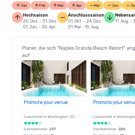
Jan
Feb
Mär
Apr
Mai
Jun
Ju
Hochsaison
Anschlusssaison
Nebensa
25. Dez. - 31. Dez.
01. Okt. - 24. Dez.
11. Aug. - 
01. Jan. - 30. Apr.
01. Mai - 10. Aug.
Planer, die sich "Naples Grande Beach Resort" an
auf
Promote your venue
Promote your venu
Luxushotel in
Washington
, DC
Luxushotel in
Washingt
Gästezimmer
:
237
Gästezimmer
:
220