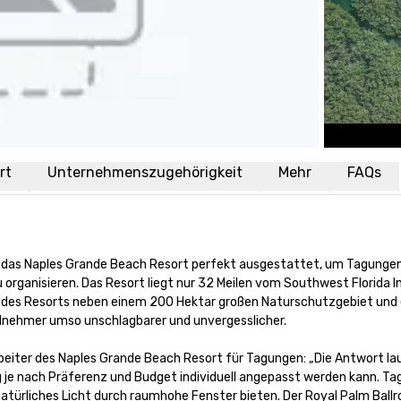
rt
Unternehmenszugehörigkeit
Mehr
FAQs
t das Naples Grande Beach Resort perfekt ausgestattet, um Tagungen,
organisieren. Das Resort liegt nur 32 Meilen vom Southwest Florida Int
ge des Resorts neben einem 200 Hektar großen Naturschutzgebiet un
lnehmer umso unschlagbarer und unvergesslicher.

eiter des Naples Grande Beach Resort für Tagungen: „Die Antwort laute
 je nach Präferenz und Budget individuell angepasst werden kann. Ta
türliches Licht durch raumhohe Fenster bieten. Der Royal Palm Ballroo