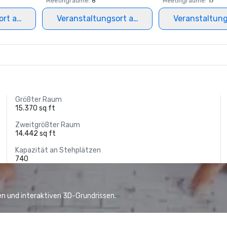
Meetingräume
:
8
Meetingräume
:
17
ort auswählen
Veranstaltungsort auswählen
Veranstaltun
Größter Raum
15.370 sq ft
Zweitgrößter Raum
14.442 sq ft
Kapazität an Stehplätzen
740
n und interaktiven 3D-Grundrissen.