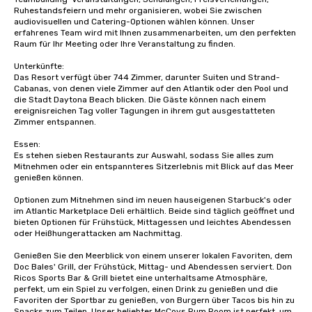
Ruhestandsfeiern und mehr organisieren, wobei Sie zwischen 
audiovisuellen und Catering-Optionen wählen können. Unser 
erfahrenes Team wird mit Ihnen zusammenarbeiten, um den perfekten 
Raum für Ihr Meeting oder Ihre Veranstaltung zu finden.

Unterkünfte:

Das Resort verfügt über 744 Zimmer, darunter Suiten und Strand-
Cabanas, von denen viele Zimmer auf den Atlantik oder den Pool und 
die Stadt Daytona Beach blicken. Die Gäste können nach einem 
ereignisreichen Tag voller Tagungen in ihrem gut ausgestatteten 
Zimmer entspannen.

Essen:

Es stehen sieben Restaurants zur Auswahl, sodass Sie alles zum 
Mitnehmen oder ein entspannteres Sitzerlebnis mit Blick auf das Meer 
genießen können. 

Optionen zum Mitnehmen sind im neuen hauseigenen Starbuck's oder 
im Atlantic Marketplace Deli erhältlich. Beide sind täglich geöffnet und 
bieten Optionen für Frühstück, Mittagessen und leichtes Abendessen 
oder Heißhungerattacken am Nachmittag. 

Genießen Sie den Meerblick von einem unserer lokalen Favoriten, dem 
Doc Bales' Grill, der Frühstück, Mittag- und Abendessen serviert. Don 
Ricos Sports Bar & Grill bietet eine unterhaltsame Atmosphäre, 
perfekt, um ein Spiel zu verfolgen, einen Drink zu genießen und die 
Favoriten der Sportbar zu genießen, von Burgern über Tacos bis hin zu 
Snacks zum Teilen. Unser beliebter McCoys Rum Room ist perfekt, um 