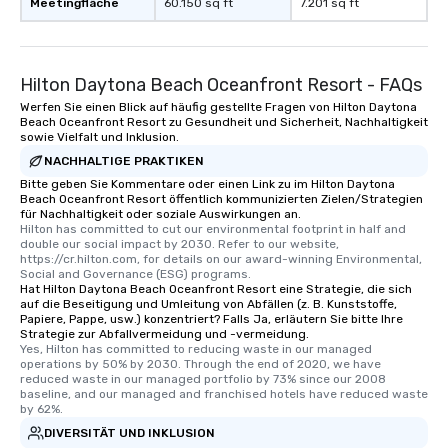
Meetingfläche
60.150 sq ft
7.201 sq ft
Hilton Daytona Beach Oceanfront Resort - FAQs
Werfen Sie einen Blick auf häufig gestellte Fragen von Hilton Daytona
Beach Oceanfront Resort zu Gesundheit und Sicherheit, Nachhaltigkeit
sowie Vielfalt und Inklusion.
NACHHALTIGE PRAKTIKEN
Bitte geben Sie Kommentare oder einen Link zu im Hilton Daytona
Beach Oceanfront Resort öffentlich kommunizierten Zielen/Strategien
für Nachhaltigkeit oder soziale Auswirkungen an.
Hilton has committed to cut our environmental footprint in half and 
double our social impact by 2030. Refer to our website, 
https://cr.hilton.com, for details on our award-winning Environmental, 
Social and Governance (ESG) programs.
Hat Hilton Daytona Beach Oceanfront Resort eine Strategie, die sich
auf die Beseitigung und Umleitung von Abfällen (z. B. Kunststoffe,
Papiere, Pappe, usw.) konzentriert? Falls Ja, erläutern Sie bitte Ihre
Strategie zur Abfallvermeidung und -vermeidung.
Yes, Hilton has committed to reducing waste in our managed 
operations by 50% by 2030. Through the end of 2020, we have 
reduced waste in our managed portfolio by 73% since our 2008 
baseline, and our managed and franchised hotels have reduced waste 
by 62%.
DIVERSITÄT UND INKLUSION