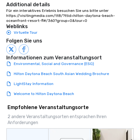
ethical business pract
Additional details
responsible tourism. With experience
Für ein interaktives Erlebnis besuchen Sie uns bitte unter 
https://visitingmedia.com/tt8/?ttid=hilton-daytona-beach-
across destinations lik
oceanfront-resort-fl#/360?group=0&tour=0
Miami, Los Angeles, Sa
Weblinks
Las Vegas, Chicago, Na
Virtuelle Tour
New Orleans, we combin
Folgen Sie uns
local expertise, and t
ground support to brin
life.
Informationen zum Veranstaltungsort
Environmental, Social and Governance (ESG)
Hilton Daytona Beach South Asian Wedding Brochure
LightStay Information
Welcome to Hilton Daytona Beach
Empfohlene Veranstaltungsorte
2 andere Veranstaltungsorten entsprachen Ihren
Anforderungen