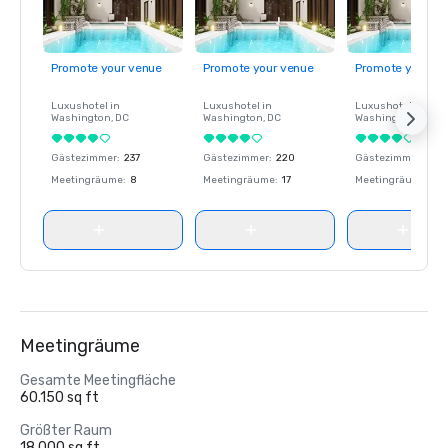
Promote your venue
Promote your venue
Promote your ve
Luxushotel in
Luxushotel in
Luxushotel in
Washington
, DC
Washington
, DC
Washington
, DC
Gästezimmer
:
237
Gästezimmer
:
220
Gästezimmer
:
237
Meetingräume
:
8
Meetingräume
:
17
Meetingräume
:
8
Meetingräume
Gesamte Meetingfläche
60.150 sq ft
Größter Raum
18.000 sq ft