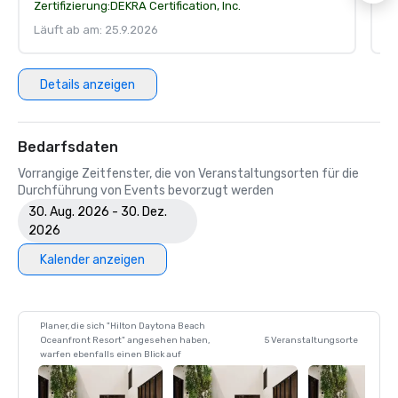
Zertifizierung:
DEKRA Certification, Inc.
Ze
Läuft ab am: 25.9.2026
Lä
Details anzeigen
Bedarfsdaten
Vorrangige Zeitfenster, die von Veranstaltungsorten für die
Durchführung von Events bevorzugt werden
30. Aug. 2026 - 30. Dez.
2026
Kalender anzeigen
Planer, die sich "Hilton Daytona Beach
Oceanfront Resort" angesehen haben,
5 Veranstaltungsorte
warfen ebenfalls einen Blick auf