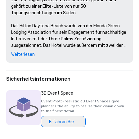
gehört zu einer Elite-Liste von nur 50 
Tagungseinrichtungen im Süden.

Das Hilton Daytona Beach wurde von der Florida Green 
Lodging Association für sein Engagement für nachhaltige 
Initiativen mit der Three Palms Zertifizierung 
ausgezeichnet. Das Hotel wurde außerdem mit zwei der 
begehrten TripAdvisor Travelers' Choice® Awards 2021 
Weiterlesen
für herausragende Leistungen im Resort und für unser 
Restaurant mit Meeresfrüchten und erstklassigen 
Rippchen, Doc Bales' Grill, ausgezeichnet. 
Sicherheitsinformationen
3D Event Space
Cvent Photo-realistic 3D Event Spaces give
planners the ability to realize their vision down
to the finest detail.
Erfahren Sie mehr