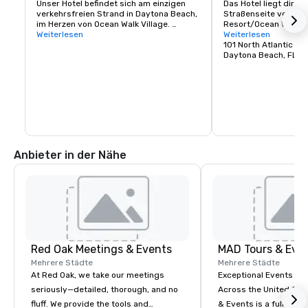
Unser Hotel befindet sich am einzigen 
Das Hotel liegt direkt
verkehrsfreien Strand in Daytona Beach, 
Straßenseite vom Hil
im Herzen von Ocean Walk Village. 
Resort/Ocean Walk Vil
Genießen Sie den wunderschönen Blick 
Weiterlesen
Tagungsfläche von 2
Weiterlesen
auf den Atlantik.
101 North Atlantic A
Daytona Beach, FL 3
Anbieter in der Nähe
Red Oak Meetings & Events
MAD Tours & Eve
Mehrere Städte
Mehrere Städte
At Red Oak, we take our meetings
Exceptional Events & 
seriously—detailed, thorough, and no
Across the United States! MAD 
fluff. We provide the tools and
& Events is a full-serv