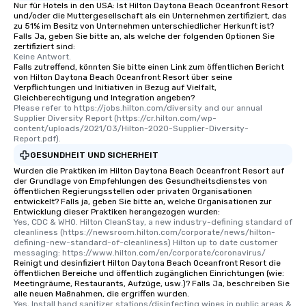
Nur für Hotels in den USA: Ist Hilton Daytona Beach Oceanfront Resort
und/oder die Muttergesellschaft als ein Unternehmen zertifiziert, das
zu 51% im Besitz von Unternehmen unterschiedlicher Herkunft ist?
Falls Ja, geben Sie bitte an, als welche der folgenden Optionen Sie
zertifiziert sind:
Keine Antwort.
Falls zutreffend, könnten Sie bitte einen Link zum öffentlichen Bericht
von Hilton Daytona Beach Oceanfront Resort über seine
Verpflichtungen und Initiativen in Bezug auf Vielfalt,
Gleichberechtigung und Integration angeben?
Please refer to https://jobs.hilton.com/diversity and our annual 
Supplier Diversity Report (https://cr.hilton.com/wp-
content/uploads/2021/03/Hilton-2020-Supplier-Diversity-
Report.pdf).
GESUNDHEIT UND SICHERHEIT
Wurden die Praktiken im Hilton Daytona Beach Oceanfront Resort auf
der Grundlage von Empfehlungen des Gesundheitsdienstes von
öffentlichen Regierungsstellen oder privaten Organisationen
entwickelt? Falls ja, geben Sie bitte an, welche Organisationen zur
Entwicklung dieser Praktiken herangezogen wurden:
Yes, CDC & WHO. Hilton CleanStay, a new industry-defining standard of 
cleanliness (https://newsroom.hilton.com/corporate/news/hilton-
defining-new-standard-of-cleanliness) Hilton up to date customer 
messaging: https://www.hilton.com/en/corporate/coronavirus/
Reinigt und desinfiziert Hilton Daytona Beach Oceanfront Resort die
öffentlichen Bereiche und öffentlich zugänglichen Einrichtungen (wie:
Meetingräume, Restaurants, Aufzüge, usw.)? Falls Ja, beschreiben Sie
alle neuen Maßnahmen, die ergriffen wurden.
Yes, Install hand sanitizer stations/disinfecting wipes in public areas & 