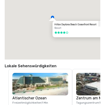
Hilton Daytona Beach Oceanfront Resort
Resort
4 von 5
Lokale Sehenswürdigkeiten
Atlantischer Ozean
Zentrum am Me
Freizeitmöglichkeiten
1 Min
Tagungszentrum
1 Bl