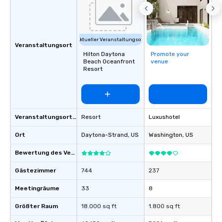
Aktueller Veranstaltungsort
Veranstaltungsort
Hilton Daytona
Promote your
Beach Oceanfront
venue
Resort
Veranstaltungsortstyp
Resort
Luxushotel
Ort
Daytona-Strand
, US
Washington
, US
Bewertung des Veranstaltungsortes
Gästezimmer
744
237
Meetingräume
33
8
Größter Raum
18.000 sq ft
1.800 sq ft