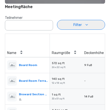
Meetingfläche
Teilnehmer
Filter
Name
Raumgröße
Deckenhöhe
572 sq ft
Board Room
9 Fuß
26 x 22 sq ft
140 sq ft
Board Room Terrace
-
12 x 18 sq ft
Broward Section of Florida Ballroom
1 sq ft
14 Fuß
33 x 51 sq ft