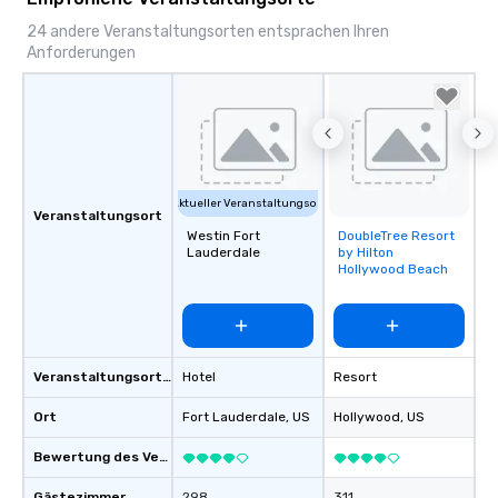
24 andere Veranstaltungsorten entsprachen Ihren
Anforderungen
Aktueller Veranstaltungsort
Veranstaltungsort
Westin Fort
DoubleTree Resort
Removed from
Lauderdale
by Hilton
favorites
Hollywood Beach
Veranstaltungsortstyp
Hotel
Resort
Ort
Fort Lauderdale
, US
Hollywood
, US
Bewertung des Veranstaltungsortes
Gästezimmer
298
311