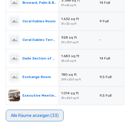
3.366 sq ft
Broward, Palm & Beach Sections of Florida Ballroom
14 Fuß
51 x 66 sq ft
1.632 sq ft
Coral Gables Room
9 Fuß
51 x 32 sq ft
928 sq ft
Coral Gables Terrace
-
29 x 31,9 sq ft
1.683 sq ft
Dade Section of Florida Ballroom
14 Fuß
33 x 51 sq ft
780 sq ft
Exchange Room
9,5 Fuß
29,9 x 25,9 sq ft
1.014 sq ft
Executive Meeting Room
9,5 Fuß
39 x 25,9 sq ft
Alle Räume anzeigen (33)