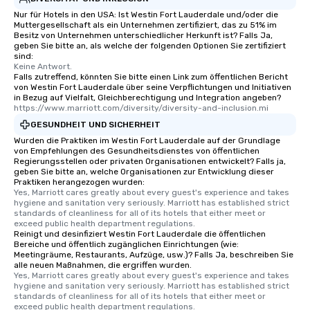
Nur für Hotels in den USA: Ist Westin Fort Lauderdale und/oder die
Muttergesellschaft als ein Unternehmen zertifiziert, das zu 51% im
Besitz von Unternehmen unterschiedlicher Herkunft ist? Falls Ja,
geben Sie bitte an, als welche der folgenden Optionen Sie zertifiziert
sind:
Keine Antwort.
Falls zutreffend, könnten Sie bitte einen Link zum öffentlichen Bericht
von Westin Fort Lauderdale über seine Verpflichtungen und Initiativen
in Bezug auf Vielfalt, Gleichberechtigung und Integration angeben?
https://www.marriott.com/diversity/diversity-and-inclusion.mi
GESUNDHEIT UND SICHERHEIT
Wurden die Praktiken im Westin Fort Lauderdale auf der Grundlage
von Empfehlungen des Gesundheitsdienstes von öffentlichen
Regierungsstellen oder privaten Organisationen entwickelt? Falls ja,
geben Sie bitte an, welche Organisationen zur Entwicklung dieser
Praktiken herangezogen wurden:
Yes, Marriott cares greatly about every guest's experience and takes 
hygiene and sanitation very seriously. Marriott has established strict 
standards of cleanliness for all of its hotels that either meet or 
exceed public health department regulations. 
Reinigt und desinfiziert Westin Fort Lauderdale die öffentlichen
Bereiche und öffentlich zugänglichen Einrichtungen (wie:
Meetingräume, Restaurants, Aufzüge, usw.)? Falls Ja, beschreiben Sie
alle neuen Maßnahmen, die ergriffen wurden.
Yes, Marriott cares greatly about every guest's experience and takes 
hygiene and sanitation very seriously. Marriott has established strict 
standards of cleanliness for all of its hotels that either meet or 
exceed public health department regulations. 