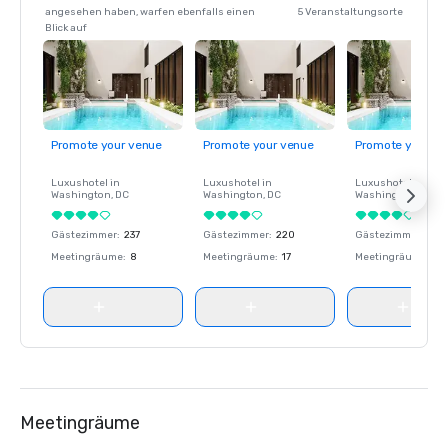
angesehen haben, warfen ebenfalls einen
5 Veranstaltungsorte
Blick auf
Promote your venue
Promote your venue
Promote your ve
Luxushotel in
Luxushotel in
Luxushotel in
Washington
, DC
Washington
, DC
Washington
, DC
Gästezimmer
:
237
Gästezimmer
:
220
Gästezimmer
:
237
Meetingräume
:
8
Meetingräume
:
17
Meetingräume
:
8
Meetingräume