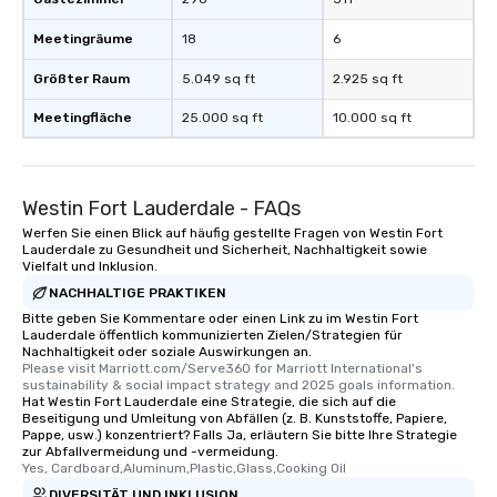
Meetingräume
18
6
Größter Raum
5.049 sq ft
2.925 sq ft
Meetingfläche
25.000 sq ft
10.000 sq ft
Westin Fort Lauderdale - FAQs
Werfen Sie einen Blick auf häufig gestellte Fragen von Westin Fort
Lauderdale zu Gesundheit und Sicherheit, Nachhaltigkeit sowie
Vielfalt und Inklusion.
NACHHALTIGE PRAKTIKEN
Bitte geben Sie Kommentare oder einen Link zu im Westin Fort
Lauderdale öffentlich kommunizierten Zielen/Strategien für
Nachhaltigkeit oder soziale Auswirkungen an.
Please visit Marriott.com/Serve360 for Marriott International's 
sustainability & social impact strategy and 2025 goals information.
Hat Westin Fort Lauderdale eine Strategie, die sich auf die
Beseitigung und Umleitung von Abfällen (z. B. Kunststoffe, Papiere,
Pappe, usw.) konzentriert? Falls Ja, erläutern Sie bitte Ihre Strategie
zur Abfallvermeidung und -vermeidung.
Yes, Cardboard,Aluminum,Plastic,Glass,Cooking Oil
DIVERSITÄT UND INKLUSION