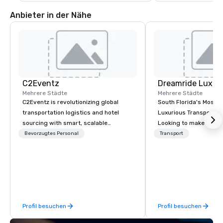
Anbieter in der Nähe
C2Eventz
Mehrere Städte
Mehrere Städte
C2Eventz is revolutionizing global
South Florida's Most P
transportation logistics and hotel
Luxurious Transporta
sourcing with smart, scalable
Looking to make your 
technology. Since 2003, we’ve helped
to remember? With Dr
Bevorzugtes Personal
Transport
planners, EAs, tour operators, and
Transportation, you can
DMCs streamline operations through
in one of the most beau
real-time tools like our Global Live
limousines of South Fl
Manifest Link. From passenger
South Florida’s most 
tracking to billing, we deliver
luxury transportation
seamless logistics—worldwide.
offering quality transp
Profil besuchen
Profil besuchen
services.