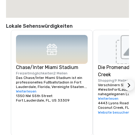
Lokale Sehenswürdigkeiten
Chase/Inter Miami Stadium
Die Promenade 
Freizeitmöglichkeiten
2 Meilen
Creek
Das Chase/Inter Miami Stadium ist ein 
Shopping
9 Meilen
professionelles Fußballstadion in Fort 
Verschönern Sie Ihren
Lauderdale, Florida, Vereinigte Staaten. 
#WestinFortLauderdal
Es ist die Heimat des Inter Miami CF der 
Weiterlesen
nahegelegenen Luxus
Major League Soccer. Es wurde in einer 
1350 NW 55th Street
Restaurants im #The
Weiterlesen
Vielzahl von Sportarten eingesetzt, 
Fort Lauderdale, FL, US 33309
Hotel liegt an Lyons 
4443 Lyons Road
insbesondere in Fußball und American 
bietet mehr als 35 G
Coconut Creek, FL, 
Football.
Restaurants in #Coc
Website besuchen