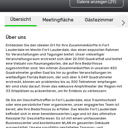
Galerie anzeigen (29)
Übersicht
Meetingfläche
Gästezimmer
O
Über uns
Entdecken Sie den idealen Ort für Ihre Zusammenkünfte in Fort 
Lauderdale im Westin Fort Lauderdale, das einen exquisiten Rahmen 
für Veranstaltungen und Tagungen bietet. Unser vielseitiger 
Veranstaltungsraum erstreckt sich über 22.000 Quadratfuß und bietet 
eine Vielzahl von Raumangeboten, die auf Ihre Bedürfnisse 
zugeschnitten sind. Von intimen Zusammenkünften in unserem 450 
Quadratmeter großen Saal bis hin zu großen Veranstaltungen im 
weitläufigen Florida Ballroom, der sich über 5.049 Quadratmeter 
erstreckt, können wir problemlos bis zu 300 Teilnehmer empfangen. 
Wir sind stolz darauf, Ihnen das exklusive Amphitheater der Region mit 
33 Sitzplätzen zu präsentieren, um Ihr Erlebnis zu verbessern.

Ob Sie ein Geschäftstreffen in Fort Lauderdale, eine Traumhochzeit 
oder eine persönliche Feier organisieren, unser engagiertes Team ist 
bereit, alle Ihre Bedürfnisse zu erfüllen. Das Westin Fort Lauderdale 
befindet sich in einer beneidenswerten Lage und ist das ultimative 
Reiseziel für Geschäftsreisen. Es ist mit einem umfassenden 
Businesscenter und kostenlosem WLAN im gesamten Gebäude 
ausgestattet. Unsere sorgfältig gestalteten Tagungs- und 