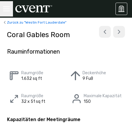
Zurück zu "Westin Fort Lauderdale"
Coral Gables Room
Rauminformationen
Raumgröße
Deckenhöhe
1.632 sq ft
9 Fuß
Raumgröße
Maximale Kapazität
32 x 51 sq ft
150
Kapazitäten der Meetingräume