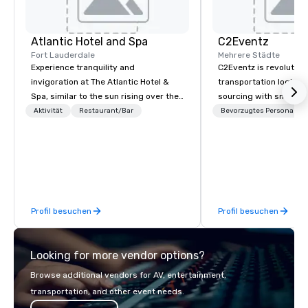
Atlantic Hotel and Spa
C2Eventz
Fort Lauderdale
Mehrere Städte
Experience tranquility and
C2Eventz is revolutioni
invigoration at The Atlantic Hotel &
transportation logisti
Spa, similar to the sun rising over the
sourcing with smart, s
ocean. Here, concerns about
technology. Since 200
Aktivität
Restaurant/Bar
Bevorzugtes Personal
deadlines and schedules dissipate,
planners, EAs, tour op
replaced by a unique sense of ease
DMCs streamline opera
and excitement. Our newly renovated
real-time tools like our
rooms and suites offer an ideal
Manifest Link. From p
setting for meetings, events,
tracking to billing, we 
retreats, and weddings.
seamless logistics—w
Profil besuchen
Profil besuchen
Looking for more vendor options?
Browse additional vendors for AV, entertainment,
transportation, and other event needs.