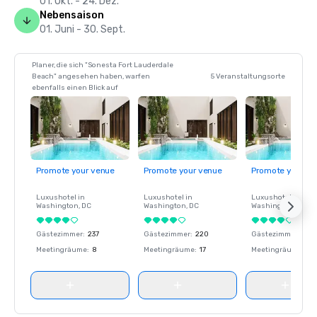
01. Okt. - 24. Dez.
Nebensaison
01. Juni - 30. Sept.
Planer, die sich "Sonesta Fort Lauderdale
Beach" angesehen haben, warfen
5 Veranstaltungsorte
ebenfalls einen Blick auf
Promote your venue
Promote your venue
Promote your ve
Luxushotel in
Luxushotel in
Luxushotel in
Washington
, DC
Washington
, DC
Washington
, DC
Gästezimmer
:
237
Gästezimmer
:
220
Gästezimmer
:
237
Meetingräume
:
8
Meetingräume
:
17
Meetingräume
:
8