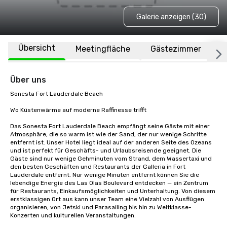
Galerie anzeigen (30)
Übersicht
Meetingfläche
Gästezimmer
O
Über uns
Sonesta Fort Lauderdale Beach

Wo Küstenwärme auf moderne Raffinesse trifft

Das Sonesta Fort Lauderdale Beach empfängt seine Gäste mit einer 
Atmosphäre, die so warm ist wie der Sand, der nur wenige Schritte 
entfernt ist. Unser Hotel liegt ideal auf der anderen Seite des Ozeans 
und ist perfekt für Geschäfts- und Urlaubsreisende geeignet. Die 
Gäste sind nur wenige Gehminuten vom Strand, dem Wassertaxi und 
den besten Geschäften und Restaurants der Galleria in Fort 
Lauderdale entfernt. Nur wenige Minuten entfernt können Sie die 
lebendige Energie des Las Olas Boulevard entdecken — ein Zentrum 
für Restaurants, Einkaufsmöglichkeiten und Unterhaltung. Von diesem 
erstklassigen Ort aus kann unser Team eine Vielzahl von Ausflügen 
organisieren, von Jetski und Parasailing bis hin zu Weltklasse-
Konzerten und kulturellen Veranstaltungen.
