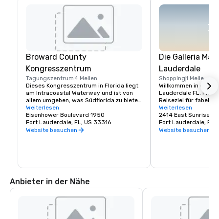
Broward County
Die Galleria Mall
Kongresszentrum
Lauderdale
Tagungszentrum
4 Meilen
Shopping
1 Meile
Dieses Kongresszentrum in Florida liegt 
Willkommen in der Gall
am Intracoastal Waterway und ist von 
Lauderdale FL. Florid
allem umgeben, was Südflorida zu bieten 
Reiseziel für fabelhaf
hat. Unsere Mitarbeiter in den 
Weiterlesen
raffinierte Geschäfte
Weiterlesen
Konferenzeinrichtungen sorgen dafür, 
Eisenhower Boulevard 1950
Service.
2414 East Sunrise Bo
dass Ihre nächste Veranstaltung ein 
Fort Lauderdale, FL, US 33316
Fort Lauderdale, FL,
Erfolg wird!
Website besuchen
Website besuchen
Anbieter in der Nähe