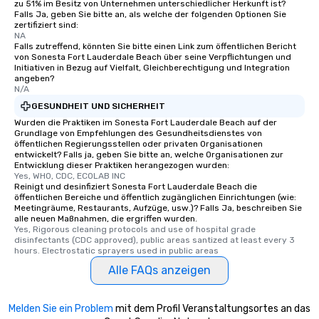
zu 51% im Besitz von Unternehmen unterschiedlicher Herkunft ist?
Falls Ja, geben Sie bitte an, als welche der folgenden Optionen Sie
zertifiziert sind:
NA
Falls zutreffend, könnten Sie bitte einen Link zum öffentlichen Bericht
von Sonesta Fort Lauderdale Beach über seine Verpflichtungen und
Initiativen in Bezug auf Vielfalt, Gleichberechtigung und Integration
angeben?
N/A
GESUNDHEIT UND SICHERHEIT
Wurden die Praktiken im Sonesta Fort Lauderdale Beach auf der
Grundlage von Empfehlungen des Gesundheitsdienstes von
öffentlichen Regierungsstellen oder privaten Organisationen
entwickelt? Falls ja, geben Sie bitte an, welche Organisationen zur
Entwicklung dieser Praktiken herangezogen wurden:
Yes, WHO, CDC, ECOLAB INC
Reinigt und desinfiziert Sonesta Fort Lauderdale Beach die
öffentlichen Bereiche und öffentlich zugänglichen Einrichtungen (wie:
Meetingräume, Restaurants, Aufzüge, usw.)? Falls Ja, beschreiben Sie
alle neuen Maßnahmen, die ergriffen wurden.
Yes, Rigorous cleaning protocols and use of hospital grade 
disinfectants (CDC approved), public areas santized at least every 3 
hours. Electrostatic sprayers used in public areas
Alle FAQs anzeigen
Melden Sie ein Problem
mit dem Profil Veranstaltungsortes an das