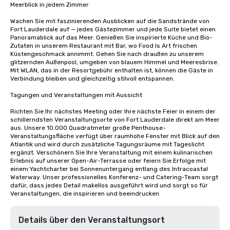
Meerblick in jedem Zimmer

Wachen Sie mit faszinierenden Ausblicken auf die Sandstrände von 
Fort Lauderdale auf — jedes Gästezimmer und jede Suite bietet einen 
Panoramablick auf das Meer. Genießen Sie inspirierte Küche und Bio-
Zutaten in unserem Restaurant mit Bar, wo Food Is Art frischen 
Küstengeschmack annimmt. Gehen Sie nach draußen zu unserem 
glitzernden Außenpool, umgeben von blauem Himmel und Meeresbrise. 
Mit WLAN, das in der Resortgebühr enthalten ist, können die Gäste in 
Verbindung bleiben und gleichzeitig stilvoll entspannen.

Tagungen und Veranstaltungen mit Aussicht

Richten Sie Ihr nächstes Meeting oder Ihre nächste Feier in einem der 
schillerndsten Veranstaltungsorte von Fort Lauderdale direkt am Meer 
aus. Unsere 10.000 Quadratmeter große Penthouse-
Veranstaltungsfläche verfügt über raumhohe Fenster mit Blick auf den 
Atlantik und wird durch zusätzliche Tagungsräume mit Tageslicht 
ergänzt. Verschönern Sie Ihre Veranstaltung mit einem kulinarischen 
Erlebnis auf unserer Open-Air-Terrasse oder feiern Sie Erfolge mit 
einem Yachtcharter bei Sonnenuntergang entlang des Intracoastal 
Waterway. Unser professionelles Konferenz- und Catering-Team sorgt 
dafür, dass jedes Detail makellos ausgeführt wird und sorgt so für 
Veranstaltungen, die inspirieren und beeindrucken.
Details über den Veranstaltungsort