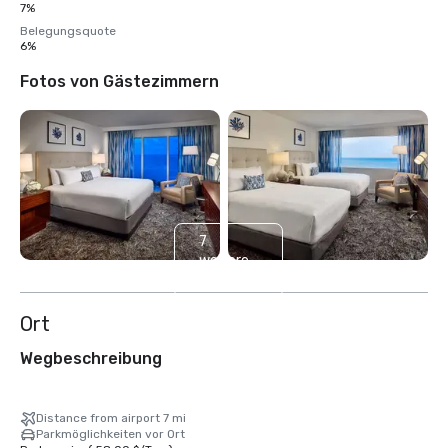
7%
Belegungsquote
6%
Fotos von Gästezimmern
7
weitere
anzeigen
Ort
Wegbeschreibung
Distance from airport 7 mi
Parkmöglichkeiten vor Ort