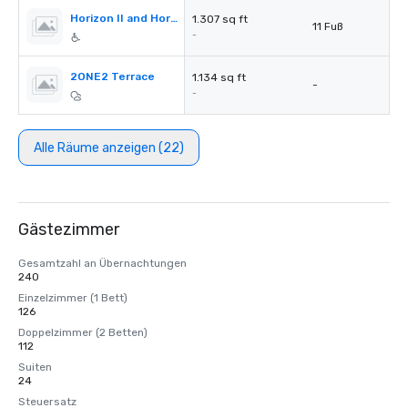
Horizon II and Horizon III
1.307 sq ft
11 Fuß
-
2ONE2 Terrace
1.134 sq ft
-
-
Alle Räume anzeigen (22)
Gästezimmer
Gesamtzahl an Übernachtungen
240
Einzelzimmer (1 Bett)
126
Doppelzimmer (2 Betten)
112
Suiten
24
Steuersatz