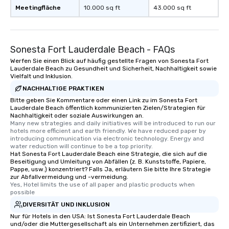
Meetingfläche
10.000 sq ft
43.000 sq ft
Sonesta Fort Lauderdale Beach - FAQs
Werfen Sie einen Blick auf häufig gestellte Fragen von Sonesta Fort
Lauderdale Beach zu Gesundheit und Sicherheit, Nachhaltigkeit sowie
Vielfalt und Inklusion.
NACHHALTIGE PRAKTIKEN
Bitte geben Sie Kommentare oder einen Link zu im Sonesta Fort
Lauderdale Beach öffentlich kommunizierten Zielen/Strategien für
Nachhaltigkeit oder soziale Auswirkungen an.
Many new strategies and daily initiatives will be introduced to run our 
hotels more efficient and earth friendly. We have reduced paper by 
introducing communication via electronic technology. Energy and 
water reduction will continue to be a top priority.
Hat Sonesta Fort Lauderdale Beach eine Strategie, die sich auf die
Beseitigung und Umleitung von Abfällen (z. B. Kunststoffe, Papiere,
Pappe, usw.) konzentriert? Falls Ja, erläutern Sie bitte Ihre Strategie
zur Abfallvermeidung und -vermeidung.
Yes, Hotel limits the use of all paper and plastic products when 
possible
DIVERSITÄT UND INKLUSION
Nur für Hotels in den USA: Ist Sonesta Fort Lauderdale Beach
und/oder die Muttergesellschaft als ein Unternehmen zertifiziert, das