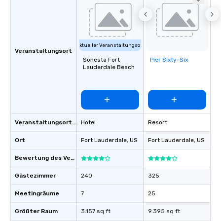
Aktueller Veranstaltungsort
Veranstaltungsort
Sonesta Fort
Pier Sixty-Six
Removed from
Lauderdale Beach
favorites
Veranstaltungsortstyp
Hotel
Resort
Ort
Fort Lauderdale
, US
Fort Lauderdale
, US
Bewertung des Veranstaltungsortes
Gästezimmer
240
325
Meetingräume
7
25
Größter Raum
3.157 sq ft
9.395 sq ft