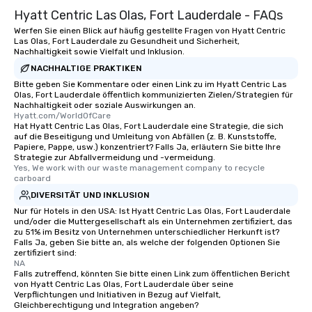
Hyatt Centric Las Olas, Fort Lauderdale - FAQs
Werfen Sie einen Blick auf häufig gestellte Fragen von Hyatt Centric
Las Olas, Fort Lauderdale zu Gesundheit und Sicherheit,
Nachhaltigkeit sowie Vielfalt und Inklusion.
NACHHALTIGE PRAKTIKEN
Bitte geben Sie Kommentare oder einen Link zu im Hyatt Centric Las
Olas, Fort Lauderdale öffentlich kommunizierten Zielen/Strategien für
Nachhaltigkeit oder soziale Auswirkungen an.
Hyatt.com/WorldOfCare
Hat Hyatt Centric Las Olas, Fort Lauderdale eine Strategie, die sich
auf die Beseitigung und Umleitung von Abfällen (z. B. Kunststoffe,
Papiere, Pappe, usw.) konzentriert? Falls Ja, erläutern Sie bitte Ihre
Strategie zur Abfallvermeidung und -vermeidung.
Yes, We work with our waste management company to recycle 
carboard
DIVERSITÄT UND INKLUSION
Nur für Hotels in den USA: Ist Hyatt Centric Las Olas, Fort Lauderdale
und/oder die Muttergesellschaft als ein Unternehmen zertifiziert, das
zu 51% im Besitz von Unternehmen unterschiedlicher Herkunft ist?
Falls Ja, geben Sie bitte an, als welche der folgenden Optionen Sie
zertifiziert sind:
NA
Falls zutreffend, könnten Sie bitte einen Link zum öffentlichen Bericht
von Hyatt Centric Las Olas, Fort Lauderdale über seine
Verpflichtungen und Initiativen in Bezug auf Vielfalt,
Gleichberechtigung und Integration angeben?