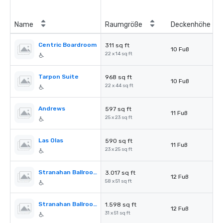
Name
Raumgröße
Deckenhöhe
Centric Boardroom
311 sq ft
10 Fuß
22 x 14 sq ft
Tarpon Suite
968 sq ft
10 Fuß
22 x 44 sq ft
Andrews
597 sq ft
11 Fuß
25 x 23 sq ft
Las Olas
590 sq ft
11 Fuß
23 x 25 sq ft
Stranahan Ballroom
3.017 sq ft
12 Fuß
58 x 51 sq ft
Stranahan Ballroom A
1.598 sq ft
12 Fuß
31 x 51 sq ft