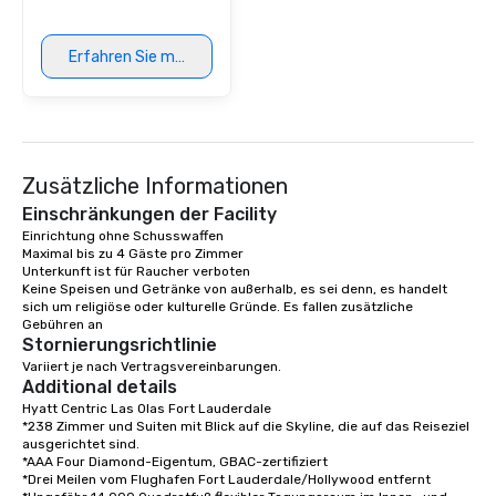
hochmodisches Outfit
lebendige Atmosphäre 
Nacht suchen, Las Ola
Erfahren Sie mehr
elegante und dennoc
Umgebung, die den g
Küstenlebensstil von 
widerspiegelt.
Zusätzliche Informationen
Einschränkungen der Facility
Einrichtung ohne Schusswaffen

Maximal bis zu 4 Gäste pro Zimmer

Unterkunft ist für Raucher verboten

Keine Speisen und Getränke von außerhalb, es sei denn, es handelt 
sich um religiöse oder kulturelle Gründe. Es fallen zusätzliche 
Stornierungsrichtlinie
Variiert je nach Vertragsvereinbarungen.
Additional details
Hyatt Centric Las Olas Fort Lauderdale

*238 Zimmer und Suiten mit Blick auf die Skyline, die auf das Reiseziel 
ausgerichtet sind. 

*AAA Four Diamond-Eigentum, GBAC-zertifiziert

*Drei Meilen vom Flughafen Fort Lauderdale/Hollywood entfernt
