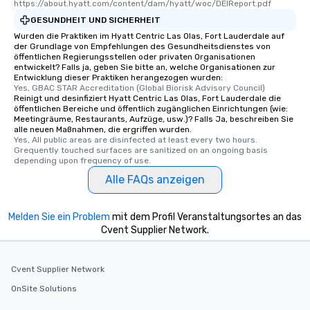
https://about.hyatt.com/content/dam/hyatt/woc/DEIReport.pdf
GESUNDHEIT UND SICHERHEIT
Wurden die Praktiken im Hyatt Centric Las Olas, Fort Lauderdale auf
der Grundlage von Empfehlungen des Gesundheitsdienstes von
öffentlichen Regierungsstellen oder privaten Organisationen
entwickelt? Falls ja, geben Sie bitte an, welche Organisationen zur
Entwicklung dieser Praktiken herangezogen wurden:
Yes, GBAC STAR Accreditation (Global Biorisk Advisory Council)
Reinigt und desinfiziert Hyatt Centric Las Olas, Fort Lauderdale die
öffentlichen Bereiche und öffentlich zugänglichen Einrichtungen (wie:
Meetingräume, Restaurants, Aufzüge, usw.)? Falls Ja, beschreiben Sie
alle neuen Maßnahmen, die ergriffen wurden.
Yes, All public areas are disinfected at least every two hours. 
Grequently touched surfaces are sanitized on an ongoing basis 
depending upon frequency of use.
Alle FAQs anzeigen
Melden Sie ein Problem
mit dem Profil Veranstaltungsortes an das
Cvent Supplier Network.
Cvent Supplier Network
OnSite Solutions