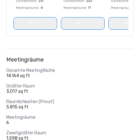
Gästezimmer
:
237
Gästezimmer
:
220
Gästezimmer
:
237
Meetingräume
:
8
Meetingräume
:
17
Meetingräume
:
8
Meetingräume
Gesamte Meetingfläche
14.164 sq ft
Größter Raum
3.017 sq ft
Räumlichkeiten (Privat)
5.815 sq ft
Meetingräume
6
Zweitgrößter Raum
1.598 sq ft