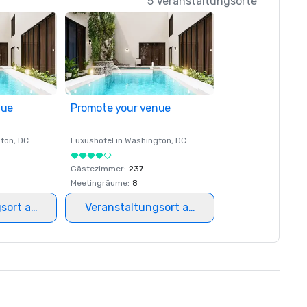
5 Veranstaltungsorte
nue
Promote your venue
ton
, DC
Luxushotel in
Washington
, DC
Gästezimmer
:
237
Meetingräume
:
8
gsort auswählen
Veranstaltungsort auswählen