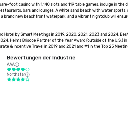
re-foot casino with 1,140 slots and 119 table games, indulge in the 
restaurants, bars and lounges. A white sand beach with water sports, 
- a brand new beachfront waterpark, and a vibrant nightclub will ensu
d Hotel by Smart Meetings in 2019, 2020, 2021, 2023 and 2024, Best 
24, Helms Briscoe Partner of the Year Award (outside of the U.S.) in
ate & Incentive Travel in 2019 and 2021 and #1 in the Top 25 Meeting
Bewertungen der Industrie
AAA
Northstar