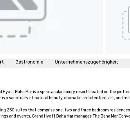
rt
Gastronomie
Unternehmenszugehörigkeit
d Hyatt Baha Mar is a spectacular luxury resort located on the pictur
s a sanctuary of natural beauty, dramatic architecture, art, and mode
ing 230 suites that comprise one, two and three bedroom residences 
tings and events, Grand Hyatt Baha Mar manages The Baha Mar Convent