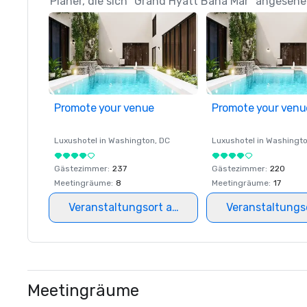
Planer, die sich "Grand Hyatt Baha Mar" angesehe
Promote your venue
Promote your venu
Luxushotel in
Washington
, DC
Luxushotel in
Washingt
Gästezimmer
:
237
Gästezimmer
:
220
Meetingräume
:
8
Meetingräume
:
17
Veranstaltungsort auswählen
Veranstaltungs
Meetingräume