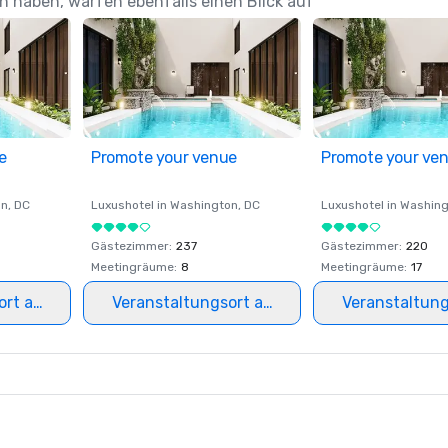
n haben, warfen ebenfalls einen Blick auf
e
Promote your venue
Promote your ve
on
, DC
Luxushotel in
Washington
, DC
Luxushotel in
Washing
Gästezimmer
:
237
Gästezimmer
:
220
Meetingräume
:
8
Meetingräume
:
17
ort auswählen
Veranstaltungsort auswählen
Veranstaltun