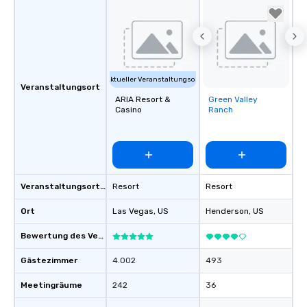
Aktueller Veranstaltungsort
Veranstaltungsort
ARIA Resort &
Green Valley
Removed from
Casino
Ranch
favorites
Veranstaltungsortstyp
Resort
Resort
Ort
Las Vegas
, US
Henderson
, US
Bewertung des Veranstaltungsortes
Gästezimmer
4.002
493
Meetingräume
242
36