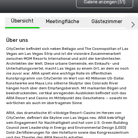
Galerie anzeigen (51)
Übersicht
Meetingfläche
Gästezimmer
O
Über uns
CityCenter befindet sich neben Bellagio und The Cosmopolitan of Las 
Vegas am Las Vegas Strip und ist die visionäre Zusammenarbeit 
zwischen MGM Resorts International und acht der berühmtesten 
Architekten der Welt. Diese urbane Gemeinde, ein Einkaufs- und 
Unterhaltungsviertel, macht Las Vegas zu einem Ort, an dem es noch 
nie zuvor war. ARIA spielt eine wichtige Rolle im öffentlichen 
Kunstprogramm von CityCenter im Wert von 40 Millionen US-Dollar. 
Kunstwerke wie Maya Lins silberne Skulptur des Colorado River 
hängen hoch über dem Empfangsbereich. Mit markanten Bögen und 
beeindruckenden, vertikal anregenden Ausblicken befindet sich das 
ARIA Resort and Casino im Mittelpunkt des Geschehens — sowohl im 
wörtlichen als auch im übertragenen Sinne.

ARIA, das dramatische 61-stöckige Resort-Casino im Herzen von 
CityCenter, definiert die Skyline von Las Vegas neu. ARIA bekräftigt 
sein Engagement für Nachhaltigkeit und hat vom U.S. Green Building 
Council zwei Leadership in Energy and Environmental Design (LEED) 
Gold-Zertifizierungen für den Hotelturm sowie das Kongresszentrum 
und das Theater des ARIA Resorts erhalten.
