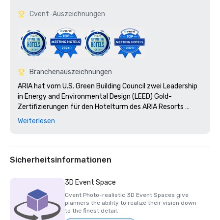
Cvent-Auszeichnungen
Branchenauszeichnungen
ARIA hat vom U.S. Green Building Council zwei Leadership 
in Energy and Environmental Design (LEED) Gold-
Zertifizierungen für den Hotelturm des ARIA Resorts 
sowie das Kongresszentrum und das Theater erhalten.

Weiterlesen
Nominiert als: Führendes Casino Resort der Vereinigten 
Staaten 2010

Sicherheitsinformationen
3D Event Space
Cvent Photo-realistic 3D Event Spaces give
planners the ability to realize their vision down
to the finest detail.