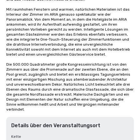
Mit raumhohen Fenstern und warmen, natürlichen Materialien ist das 
Interieur der Zimmer im ARIA genauso spektakulär wie der 
Panoramablick. Von dem Moment an, in dem die Hotelgäste im ARIA 
ankommen, wird ihr Aufenthalt aufwendig gestaltet, um ihren 
persönlichen Vorlieben gerecht zu werden. Intelligente Lösungen im 
gesamten Gästezimmer werden das Erlebnis ebenfalls verbessern, 
wie die integrierte One-Touch-Steuerung der Zimmerfunktionen und 
die drahtlose Internetverbindung, die eine unvergleichliche 
Konnektivität sowohl mit dem Internet als auch mit dem Hotelbetrieb 
bietet und einen unvergleichlichen Gästeservice bietet.

Die 500.000 Quadratmeter große Kongresseinrichtung ist von den 
Zimmern aus über die Promenade auf der zweiten Ebene, die an den 
Pool grenzt, zugänglich und bietet ein erstklassiges Tagungserlebnis 
mit einer einzigartigen Mischung aus atemberaubender Architektur 
und unverwechselbarem Dekor. Natürliches Licht beleuchtet alle drei 
Ebenen des Raums durch eine dramatische Glasfassade, die sich über 
die gesamte Nordfassade erstreckt. Malerische Dachgärten und ein 
Design mit Elementen der Natur schaffen eine Umgebung, die die 
Sinne willkommen heißt und Arbeit und Vergnügen miteinander 
verbindet.
Details über den Veranstaltungsort
Kette