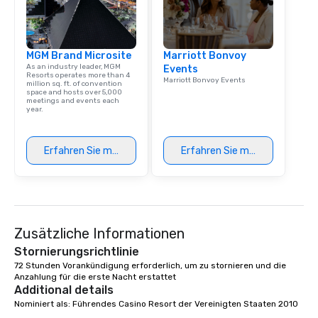
MGM Brand Microsite
Marriott Bonvoy
As an industry leader, MGM
Events
Resorts operates more than 4
Marriott Bonvoy Events
million sq. ft. of convention
space and hosts over 5,000
meetings and events each
year.
Erfahren Sie mehr
Erfahren Sie mehr
Zusätzliche Informationen
Stornierungsrichtlinie
72 Stunden Vorankündigung erforderlich, um zu stornieren und die 
Anzahlung für die erste Nacht erstattet
Additional details
Nominiert als: Führendes Casino Resort der Vereinigten Staaten 2010
