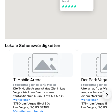
Resort
5 von 5
Lokale Sehenswürdigkeiten
T-Mobile Arena
Der Park Vegas
Freizeitmöglichkeiten
2 Meilen
Freizeitmöglichkeite
Die T-Mobile Arena ist das Ziel in Las 
Überall auf der Welt 
Vegas für Live-Events - von 
ansprechende öffentl
fantastischen Musik-Acts bis hin zu 
einem Markenzeichen
spannenden Sportveranstaltungen - sie 
Weiterlesen
Städte geworden, und
Weiterlesen
setzt einen neuen Standard dafür, was 
3780 Las Vegas Blvd Süd
keine Ausnahme. MGM
3784 Las Vegas Blvd
Unterhaltung in der Stadt bedeutet, die 
Las Vegas, NV, US 89109
traditionelle Fußgäng
Las Vegas, NV, US 8
sie am besten kann. Die T-Mobile Arena 
erfunden, indem es e
Website besuchen