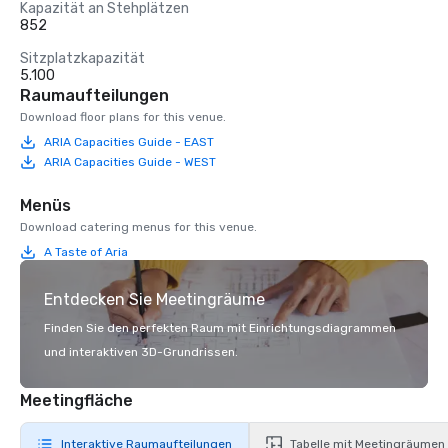
Kapazität an Stehplätzen
852
Sitzplatzkapazität
5.100
Raumaufteilungen
Download floor plans for this venue.
ARIA Capacities Guide - EAST
ARIA Capacities Guide - WEST
Menüs
Download catering menus for this venue.
A Taste of Aria
Entdecken Sie Meetingräume
Finden Sie den perfekten Raum mit Einrichtungsdiagrammen
und interaktiven 3D-Grundrissen.
Meetingfläche
Interaktive Raumaufteilungen
Tabelle mit Meetingräumen