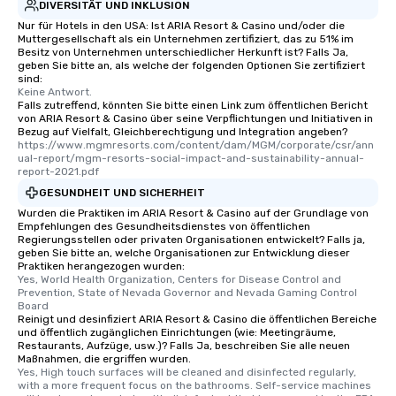
DIVERSITÄT UND INKLUSION
Nur für Hotels in den USA: Ist ARIA Resort & Casino und/oder die
Muttergesellschaft als ein Unternehmen zertifiziert, das zu 51% im
Besitz von Unternehmen unterschiedlicher Herkunft ist? Falls Ja,
geben Sie bitte an, als welche der folgenden Optionen Sie zertifiziert
sind:
Keine Antwort.
Falls zutreffend, könnten Sie bitte einen Link zum öffentlichen Bericht
von ARIA Resort & Casino über seine Verpflichtungen und Initiativen in
Bezug auf Vielfalt, Gleichberechtigung und Integration angeben?
https://www.mgmresorts.com/content/dam/MGM/corporate/csr/ann
ual-report/mgm-resorts-social-impact-and-sustainability-annual-
report-2021.pdf
GESUNDHEIT UND SICHERHEIT
Wurden die Praktiken im ARIA Resort & Casino auf der Grundlage von
Empfehlungen des Gesundheitsdienstes von öffentlichen
Regierungsstellen oder privaten Organisationen entwickelt? Falls ja,
geben Sie bitte an, welche Organisationen zur Entwicklung dieser
Praktiken herangezogen wurden:
Yes, World Health Organization, Centers for Disease Control and 
Prevention, State of Nevada Governor and Nevada Gaming Control 
Board
Reinigt und desinfiziert ARIA Resort & Casino die öffentlichen Bereiche
und öffentlich zugänglichen Einrichtungen (wie: Meetingräume,
Restaurants, Aufzüge, usw.)? Falls Ja, beschreiben Sie alle neuen
Maßnahmen, die ergriffen wurden.
Yes, High touch surfaces will be cleaned and disinfected regularly, 
with a more frequent focus on the bathrooms. Self-service machines 