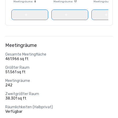
Meetingräume
:
8
Meetingräume
:
17
Meetingräume
:
8
Meetingräume
Gesamte Meetingfläche
461.966 sq ft
Größter Raum
51.561 sq ft
Meetingräume
242
Zweitgrößter Raum
38.301 sq ft
Räumlichkeiten (Halbprivat)
Verfügbar