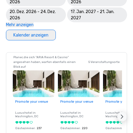
2026
2026
20. Dez. 2026 - 24. Dez.
17. Jan. 2027 - 21. Jan.
2026
2027
Mehr anzeigen
Kalender anzeigen
Planer, die sich "ARIA Resort & Casino"
angesehen haben, warfen ebenfalls einen
5 Veranstaltungsorte
Blick auf
Promote your venue
Promote your venue
Promote your ve
Luxushotel in
Luxushotel in
Luxushotel in
Washington
, DC
Washington
, DC
Washington
, DC
Gästezimmer
:
237
Gästezimmer
:
220
Gästezimmer
:
237