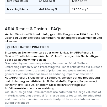
Größter Raum
51.561 sq ft
17.146 sq ft
Meetingfläche
461.966 sq ft
69.000 sq ft
ARIA Resort & Casino - FAQs
Werfen Sie einen Blick auf häufig gestellte Fragen von ARIA Resort &
Casino zu Gesundheit und Sicherheit, Nachhaltigkeit sowie Vielfalt und
Inklusion.
NACHHALTIGE PRAKTIKEN
Bitte geben Sie Kommentare oder einen Link zu im ARIA Resort &
Casino öffentlich kommunizierten Zielen/Strategien für Nachhaltigkeit
oder soziale Auswirkungen an.
Grounded by our company values, Focused on What Matters: 
Embracing Humanity and Protecting the Planet articulates our purpose 
and our commitment to a set of priorities and goals we hope will 
generate actions that can have an enduring impact on the world.
Hat ARIA Resort & Casino eine Strategie, die sich auf die Beseitigung
und Umleitung von Abfällen (z. B. Kunststoffe, Papiere, Pappe, usw.)
konzentriert? Falls Ja, erläutern Sie bitte Ihre Strategie zur
Abfallvermeidung und -vermeidung.
Yes, Our Design and Developments projects requires large volumes of 
materials, creating potential for a large waste footprint. We educated 
and monitor to minimize our waste footprint to an absolute minimum 
during this phase.