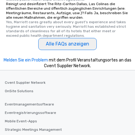
Reinigt und desinfiziert The Ritz-Carlton Dallas, Las Colinas die
öffentlichen Bereiche und öffentlich zugänglichen Einrichtungen (wie:
Meetingräume, Restaurants, Aufzüge, usw.)? Falls Ja, beschreiben Sie
alle neuen Maßnahmen, die ergriffen wurden.
Yes, Marriott cares greatly about every guest's experience and takes 
hygiene and sanitation very seriously. Marriott has established strict 
standards of cleanliness for all of its hotels that either meet or 
exceed public health department regulations. 
Alle FAQs anzeigen
Melden Sie ein Problem
mit dem Profil Veranstaltungsortes an das
Cvent Supplier Network.
Cvent Supplier Network
OnSite Solutions
Eventmanagementsoftware
Eventregistrierungssoftware
Mobile Event-Apps
Strategic Meetings Management