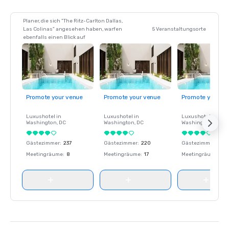
Planer, die sich "The Ritz-Carlton Dallas,
Las Colinas" angesehen haben, warfen
5 Veranstaltungsorte
ebenfalls einen Blick auf
Promote your venue
Promote your venue
Promote your ve
Luxushotel in
Luxushotel in
Luxushotel in
Washington
, DC
Washington
, DC
Washington
, DC
Gästezimmer
:
237
Gästezimmer
:
220
Gästezimmer
:
237
Meetingräume
:
8
Meetingräume
:
17
Meetingräume
:
8