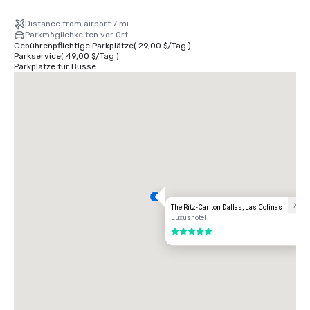
Distance from airport 7 mi
Parkmöglichkeiten vor Ort
Gebührenpflichtige Parkplätze
(
29,00 $
/
Tag
)
Parkservice
(
49,00 $
/
Tag
)
Parkplätze für Busse
The Ritz-Carlton Dallas, Las Colinas
Luxushotel
5 von 5