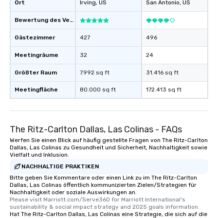
Ort
Irving
, US
San Antonio
, US
Bewertung des Veranstaltungsortes
Gästezimmer
427
496
Meetingräume
32
24
Größter Raum
7.992 sq ft
31.416 sq ft
Meetingfläche
80.000 sq ft
172.413 sq ft
The Ritz-Carlton Dallas, Las Colinas - FAQs
Werfen Sie einen Blick auf häufig gestellte Fragen von The Ritz-Carlton
Dallas, Las Colinas zu Gesundheit und Sicherheit, Nachhaltigkeit sowie
Vielfalt und Inklusion.
NACHHALTIGE PRAKTIKEN
Bitte geben Sie Kommentare oder einen Link zu im The Ritz-Carlton
Dallas, Las Colinas öffentlich kommunizierten Zielen/Strategien für
Nachhaltigkeit oder soziale Auswirkungen an.
Please visit Marriott.com/Serve360 for Marriott International's 
sustainability & social impact strategy and 2025 goals information.
Hat The Ritz-Carlton Dallas, Las Colinas eine Strategie, die sich auf die