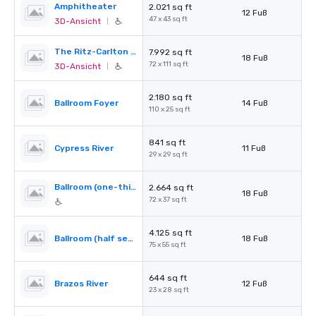
Amphitheater
2.021 sq ft
12 Fuß
47 x 43 sq ft
3D-Ansicht
|
The Ritz-Carlton Ballroom
7.992 sq ft
18 Fuß
72 x 111 sq ft
3D-Ansicht
|
2.180 sq ft
Ballroom Foyer
14 Fuß
110 x 25 sq ft
841 sq ft
Cypress River
11 Fuß
29 x 29 sq ft
Ballroom (one-third section)
2.664 sq ft
18 Fuß
72 x 37 sq ft
4.125 sq ft
Ballroom (half section)
18 Fuß
75 x 55 sq ft
644 sq ft
Brazos River
12 Fuß
23 x 28 sq ft