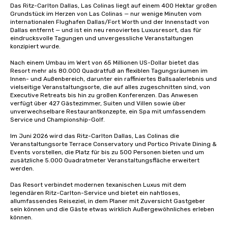
Das Ritz-Carlton Dallas, Las Colinas liegt auf einem 400 Hektar großen 
Grundstück im Herzen von Las Colinas — nur wenige Minuten vom 
internationalen Flughafen Dallas/Fort Worth und der Innenstadt von 
Dallas entfernt — und ist ein neu renoviertes Luxusresort, das für 
eindrucksvolle Tagungen und unvergessliche Veranstaltungen 
konzipiert wurde.

Nach einem Umbau im Wert von 65 Millionen US-Dollar bietet das 
Resort mehr als 80.000 Quadratfuß an flexiblen Tagungsräumen im 
Innen- und Außenbereich, darunter ein raffiniertes Ballsaalerlebnis und 
vielseitige Veranstaltungsorte, die auf alles zugeschnitten sind, von 
Executive Retreats bis hin zu großen Konferenzen. Das Anwesen 
verfügt über 427 Gästezimmer, Suiten und Villen sowie über 
unverwechselbare Restaurantkonzepte, ein Spa mit umfassendem 
Service und Championship-Golf.

Im Juni 2026 wird das Ritz-Carlton Dallas, Las Colinas die 
Veranstaltungsorte Terrace Conservatory und Portico Private Dining & 
Events vorstellen, die Platz für bis zu 500 Personen bieten und um 
zusätzliche 5.000 Quadratmeter Veranstaltungsfläche erweitert 
werden.

Das Resort verbindet modernen texanischen Luxus mit dem 
legendären Ritz-Carlton-Service und bietet ein nahtloses, 
allumfassendes Reiseziel, in dem Planer mit Zuversicht Gastgeber 
sein können und die Gäste etwas wirklich Außergewöhnliches erleben 
können.