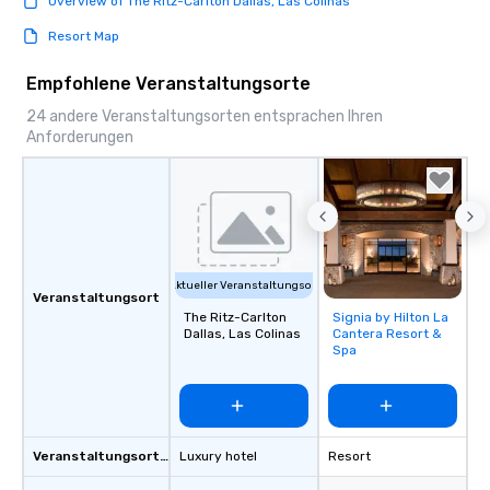
Overview of The Ritz-Carlton Dallas, Las Colinas
Resort Map
Empfohlene Veranstaltungsorte
24 andere Veranstaltungsorten entsprachen Ihren
Anforderungen
Aktueller Veranstaltungsort
Veranstaltungsort
The Ritz-Carlton
Signia by Hilton La
Removed from
Dallas, Las Colinas
Cantera Resort &
favorites
Spa
Veranstaltungsortstyp
Luxury hotel
Resort