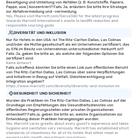
Beseitigung und Umleitung von Abfällen (z. B. Kunststoffe, Papiere,
Pappe, usw.) konzentriert? Falls Ja, erläutern Sie bitte Ihre Strategie
zur Abfallvermeidung und -vermeidung.
Yes, Please visit Marriott.com/Serve360 for the latest progress 
towards Marriott International's waste to landfill reduction and 
responsible sourcing goals
DIVERSITÄT UND INKLUSION
Nur für Hotels in den USA: Ist The Ritz-Carlton Dallas, Las Colinas
und/oder die Muttergesellschaft als ein Unternehmen zertifiziert, das
zu 51% im Besitz von Unternehmen unterschiedlicher Herkunft ist?
Falls Ja, geben Sie bitte an, als welche der folgenden Optionen Sie
zertifiziert sind:
Keine Antwort.
Falls zutreffend, könnten Sie bitte einen Link zum öffentlichen Bericht
von The Ritz-Carlton Dallas, Las Colinas über seine Verpflichtungen
und Initiativen in Bezug auf Vielfalt, Gleichberechtigung und
Integration angeben?
https://www.marriott.com/diversity/diversity-and-inclusion.mi
GESUNDHEIT UND SICHERHEIT
Wurden die Praktiken im The Ritz-Carlton Dallas, Las Colinas auf der
Grundlage von Empfehlungen des Gesundheitsdienstes von
öffentlichen Regierungsstellen oder privaten Organisationen
entwickelt? Falls ja, geben Sie bitte an, welche Organisationen zur
Entwicklung dieser Praktiken herangezogen wurden:
Yes, Marriott cares greatly about every guest's experience and takes 
hygiene and sanitation very seriously. Marriott has established strict 
standards of cleanliness for all of its hotels that either meet or 
exceed public health department regulations. 