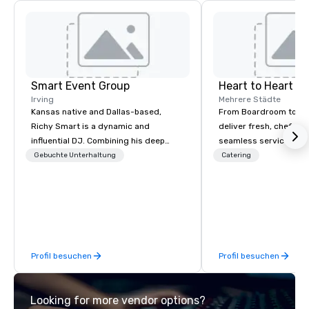
Smart Event Group
Heart to Heart C
Irving
Mehrere Städte
Kansas native and Dallas-based,
From Boardroom to Ba
Richy Smart is a dynamic and
deliver fresh, chef-dr
influential DJ. Combining his deep
seamless service. Our
musical knowledge with exceptional
everything—menu desi
Gebuchte Unterhaltung
Catering
technical skills, he crafts immersive
coordination, and flaw
soundscapes that set the perfect
so you can focus on success
mood for audiences worldwide.
your team and clients 
Heart Catering—Dallas
premier choice for co
private events.
Profil besuchen
Profil besuchen
Looking for more vendor options?