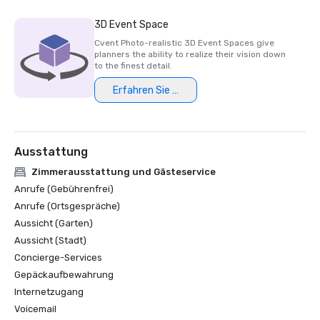
Treffen heute

3D Event Space
Die besten Hotels in South

Cvent Photo-realistic 3D Event Spaces give
planners the ability to realize their vision down
Erfolgreiche Tagungen

to the finest detail.
Pinnacle-Preis

Erfahren Sie mehr
Magazin für Tagungen und Kongresse

Goldener Tee-Preis

Ausstattung
Reisen & Freizeit

Das beste Geschäftshotel in Dallas

Zimmerausstattung und Gästeservice
Anrufe (Gebührenfrei)
Wahl der Leser von Condé Nast Traveler

Anrufe (Ortsgespräche)
Die 50 besten Resorts in den USA 

Aussicht (Garten)
Die 100 besten Golfresorts in den USA 

Aussicht (Stadt)
Die besten Resort-Spas Nr. 16

Concierge-Services
Golf-Magazin

Gepäckaufbewahrung
Die 100 besten amerikanischen Golfresorts 

Internetzugang
Voicemail
Golf-Wirtschaftsmagazin
