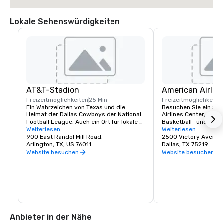
Lokale Sehenswürdigkeiten
AT&T-Stadion
American Airlin
Freizeitmöglichkeiten
25 Min
Freizeitmöglichkeite
Ein Wahrzeichen von Texas und die 
Besuchen Sie ein Spie
Heimat der Dallas Cowboys der National 
Airlines Center, der H
Football League. Auch ein Ort für lokale 
Basketball- und Dalla
Veranstaltungen und musikalische 
Weiterlesen
Hockeyteams der Dal
Weiterlesen
Darbietungen großer Entertainer. 
900 East Randol Mill Road.
2500 Victory Avenue
Führungen sind verfügbar.
Arlington, TX, US 76011
Dallas, TX 75219
Website besuchen
Website besuchen
Anbieter in der Nähe