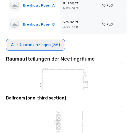
180 sq ft
Breakout Room A
10 Fuß
12 x 15 sq ft
375 sq ft
Breakout Room B
10 Fuß
25 x 15 sq ft
Alle Räume anzeigen (36)
Raumaufteilungen der Meetingräume
Ballroom (one-third section)