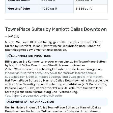
Meetingfläche
1.050 sq ft
3.566 sq ft
TownePlace Suites by Marriott Dallas Downtown
- FAQs
Werfen Sie einen Blick auf häufig gestellte Fragen von TownePlace
Suites by Marriott Dallas Downtown zu Gesundheit und Sicherheit,
Nachhaltigkeit sowie Vielfalt und Inklusion.
NACHHALTIGE PRAKTIKEN
Bitte geben Sie Kommentare oder einen Link zu im TownePlace Suites
by Marriott Dallas Downtown öffentlich kommunizierten
Zielen/Strategien für Nachhaltigkeit oder soziale Auswirkungen an.
Please visit Marriott.com/Serve360 for Marriott International's 
sustainability & social impact strategy and 2025 goals information.
Hat TownePlace Suites by Marriott Dallas Downtown eine Strategie, die
sich auf die Beseitigung und Umleitung von Abfällen (z. B. Kunststoffe,
Papiere, Pappe, usw.) konzentriert? Falls Ja, erläutern Sie bitte Ihre
Strategie zur Abfallvermeidung und -vermeidung.
Yes, Paper,Cardboard,Aluminum,Plastic
DIVERSITÄT UND INKLUSION
Nur für Hotels in den USA: Ist TownePlace Suites by Marriott Dallas
Downtown und/oder die Muttergesellschaft als ein Unternehmen