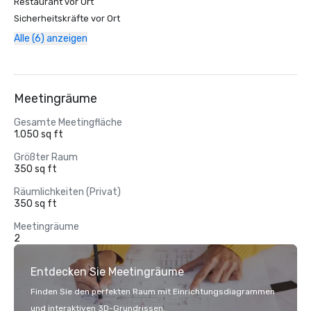
Restaurant vor Ort
Sicherheitskräfte vor Ort
Alle (6) anzeigen
Meetingräume
Gesamte Meetingfläche
1.050 sq ft
Größter Raum
350 sq ft
Räumlichkeiten (Privat)
350 sq ft
Meetingräume
2
Entdecken Sie Meetingräume
Finden Sie den perfekten Raum mit Einrichtungsdiagrammen
und interaktiven 3D-Grundrissen.