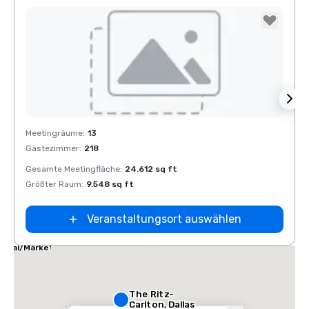
Removed from favorites
Rem
Meetingräume
:
13
Meeti
Gästezimmer
:
218
Gäste
Gesamte Meetingfläche
:
24.612 sq ft
Gesam
Größter Raum
:
9.548 sq ft
Größt
Veranstaltungsort auswählen
las Marriott
ites
dical/Market
nter
The Ritz-
Carlton, Dallas