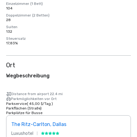
Einzelzimmer (1 Bett)
104
Doppelzimmer (2 Betten)
28
Suiten
132
Steuersatz
17,83%
Ort
Wegbeschreibung
Distance from airport 22.4 mi
Parkmöglichkeiten vor Ort
Parkservice
(
45,00 $
/
Tag
)
Parkflächen (Straße)
Parkplätze für Busse
The Ritz-Carlton, Dallas
Sher
Luxushotel
Hotel