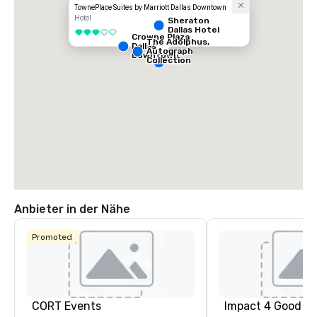
TownePlace Suites by Marriott Dallas Downtown
Hotel
Sheraton
Dallas Hotel
3 von 5
Crowne Plaza
The Adolphus,
Dallas
Autograph
Downtown
Collection
Anbieter in der Nähe
Promoted
CORT Events
Impact 4 Good