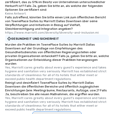
zertifiziert, das zu 51% im Besitz von Unternehmen unterschiedlicher
Herkunft ist? Falls Ja, geben Sie bitte an, als welche der folgenden
Optionen Sie zertifiziert sind:
Keine Antwort.
Falls zutreffend, könnten Sie bitte einen Link zum öffentlichen Bericht
von TownePlace Suites by Marriott Dallas Downtown über seine
Verpflichtungen und Initiativen in Bezug auf Vielfalt,
Gleichberechtigung und Integration angeben?
https://www.marriott.com/diversity/diversity-and-inclusion.mi
GESUNDHEIT UND SICHERHEIT
Wurden die Praktiken im TownePlace Suites by Marriott Dallas
Downtown auf der Grundlage von Empfehlungen des
Gesundheitsdienstes von öffentlichen Regierungsstellen oder
privaten Organisationen entwickelt? Falls ja, geben Sie bitte an, welche
Organisationen zur Entwicklung dieser Praktiken herangezogen
wurden:
Yes, Marriott cares greatly about every guest's experience and takes 
hygiene and sanitation very seriously. Marriott has established strict 
standards of cleanliness for all of its hotels that either meet or 
exceed public health department regulations. 
Reinigt und desinfiziert TownePlace Suites by Marriott Dallas
Downtown die öffentlichen Bereiche und öffentlich zugänglichen
Einrichtungen (wie: Meetingräume, Restaurants, Aufzüge, usw.)? Falls
Ja, beschreiben Sie alle neuen Maßnahmen, die ergriffen wurden.
Yes, Marriott cares greatly about every guest's experience and takes 
hygiene and sanitation very seriously. Marriott has established strict 
standards of cleanliness for all of its hotels that either meet or 
exceed public health department regulations. 