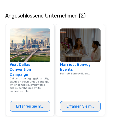
background music; we 
curated atmosphere. W
Angeschlossene Unternehmen (2)
high-stakes corporate 
intimate boutique wedd
brand launch, our ens
styled and coached to
aesthetic excellence of
Bespoke Curation: From
pianists to full "Big B
orchestras. Versatile R
library of hundreds of
Visit Dallas
Marriott Bonvoy
rearranged with synco
Convention
Events
and soul. ► Visual Sophistication: Our
Marriott Bonvoy Events
Campaign
performers reflect the
Dallas, an emerging global city,
aesthetic—classic ele
exudes its own unique energy,
which is fueled, empowered
modern edge. By choo
and supercharged by its
diverse people.
Nouveau Jazz, you aren
a band; you are securi
immersive experience.
Erfahren Sie mehr
Erfahren Sie mehr
in that "golden hour"
the music is sophistic