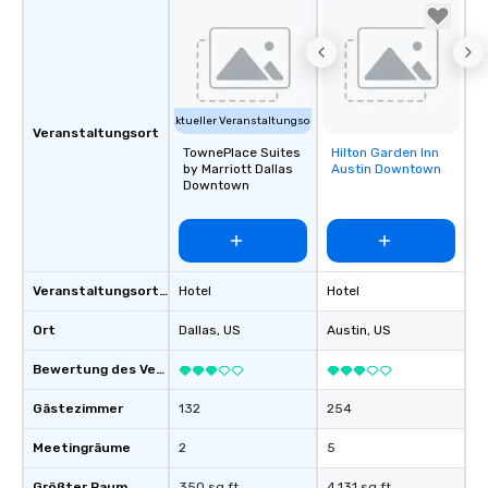
Aktueller Veranstaltungsort
Veranstaltungsort
TownePlace Suites
Hilton Garden Inn
Removed from
by Marriott Dallas
Austin Downtown
favorites
Downtown
Veranstaltungsortstyp
Hotel
Hotel
Ort
Dallas
, US
Austin
, US
Bewertung des Veranstaltungsortes
Gästezimmer
132
254
Meetingräume
2
5
Größter Raum
350 sq ft
4.131 sq ft