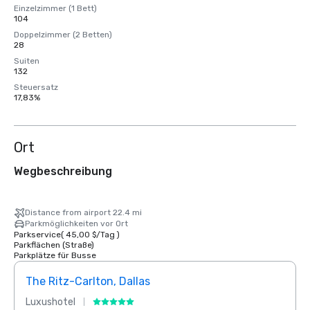
Einzelzimmer (1 Bett)
104
Doppelzimmer (2 Betten)
28
Suiten
132
Steuersatz
17,83%
Ort
Wegbeschreibung
Distance from airport 22.4 mi
Parkmöglichkeiten vor Ort
Parkservice
(
45,00 $
/
Tag
)
Parkflächen (Straße)
Parkplätze für Busse
The Ritz-Carlton, Dallas
Sher
Luxushotel
Hotel