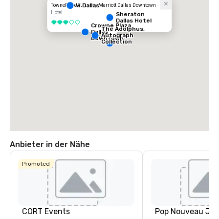
W Dallas
TownePlace Suites by Marriott Dallas Downtown
Hotel
Sheraton
Dallas Hotel
3 von 5
Crowne Plaza
The Adolphus,
Dallas
Autograph
Downtown
Collection
Anbieter in der Nähe
Promoted
CORT Events