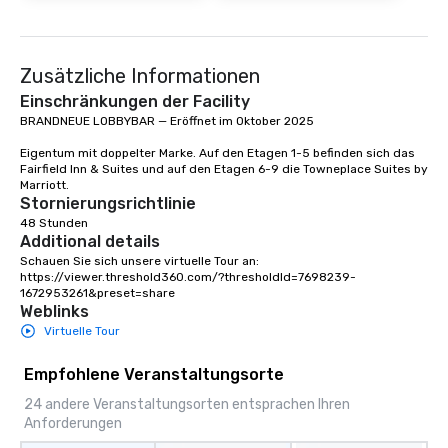
cocktails and conversa
infectious enough to 
engaged and energize
Zusätzliche Informationen
the night. ► Pop Nouveau has
decades of experience
Einschränkungen der Facility
weddings all over the 
BRANDNEUE LOBBYBAR — Eröffnet im Oktober 2025

ready to provide you w
Eigentum mit doppelter Marke. Auf den Etagen 1-5 befinden sich das 
soundtrack to enhanc
Fairfield Inn & Suites und auf den Etagen 6-9 die Towneplace Suites by 
of your special day! F
Marriott.
mood for your "I do" m
Stornierungsrichtlinie
creating a swinging vib
48 Stunden
Additional details
hour, to providing som
for dinner which lead r
Schauen Sie sich unsere virtuelle Tour an: 
https://viewer.threshold360.com/?thresholdId=7698239-
unforgettable all night
1672953261&preset=share
Pop Nouveau will be th
Weblinks
of the way to make pl
Virtuelle Tour
wedding day a breeze
options available for 
Empfohlene Veranstaltungsorte
and every budget.
24 andere Veranstaltungsorten entsprachen Ihren
Anforderungen