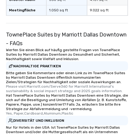
Meetingfläche
1.050 sq ft
9.022 sq ft
TownePlace Suites by Marriott Dallas Downtown
- FAQs
Werfen Sie einen Blick auf häufig gestellte Fragen von TownePlace
Suites by Marriott Dallas Downtown zu Gesundheit und Sicherheit,
Nachhaltigkeit sowie Vielfalt und Inklusion.
NACHHALTIGE PRAKTIKEN
Bitte geben Sie Kommentare oder einen Link zu im TownePlace Suites
by Marriott Dallas Downtown öffentlich kommunizierten
Zielen/Strategien für Nachhaltigkeit oder soziale Auswirkungen an.
Please visit Marriott.com/Serve360 for Marriott International's 
sustainability & social impact strategy and 2025 goals information.
Hat TownePlace Suites by Marriott Dallas Downtown eine Strategie, die
sich auf die Beseitigung und Umleitung von Abfällen (z. B. Kunststoffe,
Papiere, Pappe, usw.) konzentriert? Falls Ja, erläutern Sie bitte Ihre
Strategie zur Abfallvermeidung und -vermeidung.
Yes, Paper,Cardboard,Aluminum,Plastic
DIVERSITÄT UND INKLUSION
Nur für Hotels in den USA: Ist TownePlace Suites by Marriott Dallas
Downtown und/oder die Muttergesellschaft als ein Unternehmen