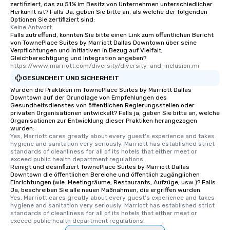
zertifiziert, das zu 51% im Besitz von Unternehmen unterschiedlicher
Herkunft ist? Falls Ja, geben Sie bitte an, als welche der folgenden
Optionen Sie zertifiziert sind:
Keine Antwort.
Falls zutreffend, könnten Sie bitte einen Link zum öffentlichen Bericht
von TownePlace Suites by Marriott Dallas Downtown über seine
Verpflichtungen und Initiativen in Bezug auf Vielfalt,
Gleichberechtigung und Integration angeben?
https://www.marriott.com/diversity/diversity-and-inclusion.mi
GESUNDHEIT UND SICHERHEIT
Wurden die Praktiken im TownePlace Suites by Marriott Dallas
Downtown auf der Grundlage von Empfehlungen des
Gesundheitsdienstes von öffentlichen Regierungsstellen oder
privaten Organisationen entwickelt? Falls ja, geben Sie bitte an, welche
Organisationen zur Entwicklung dieser Praktiken herangezogen
wurden:
Yes, Marriott cares greatly about every guest's experience and takes 
hygiene and sanitation very seriously. Marriott has established strict 
standards of cleanliness for all of its hotels that either meet or 
exceed public health department regulations. 
Reinigt und desinfiziert TownePlace Suites by Marriott Dallas
Downtown die öffentlichen Bereiche und öffentlich zugänglichen
Einrichtungen (wie: Meetingräume, Restaurants, Aufzüge, usw.)? Falls
Ja, beschreiben Sie alle neuen Maßnahmen, die ergriffen wurden.
Yes, Marriott cares greatly about every guest's experience and takes 
hygiene and sanitation very seriously. Marriott has established strict 
standards of cleanliness for all of its hotels that either meet or 
exceed public health department regulations. 