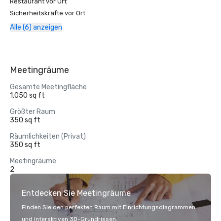
Restaurant vor Ort
Sicherheitskräfte vor Ort
Alle (6) anzeigen
Meetingräume
Gesamte Meetingfläche
1.050 sq ft
Größter Raum
350 sq ft
Räumlichkeiten (Privat)
350 sq ft
Meetingräume
2
Entdecken Sie Meetingräume
Finden Sie den perfekten Raum mit Einrichtungsdiagrammen
und interaktiven 3D-Grundrissen.