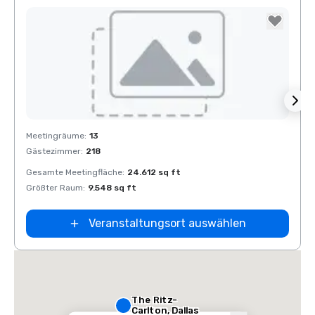
Removed from favorites
Rem
Meetingräume
:
13
Meeti
Gästezimmer
:
218
Gäste
Gesamte Meetingfläche
:
24.612 sq ft
Gesam
Größter Raum
:
9.548 sq ft
Größt
Veranstaltungsort auswählen
The Ritz-
Carlton, Dallas