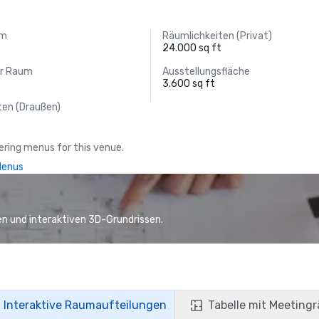
um
Räumlichkeiten (Privat)
24.000 sq ft
er Raum
Ausstellungsfläche
3.600 sq ft
ten (Draußen)
ring menus for this venue.
Menus
n und interaktiven 3D-Grundrissen.
Interaktive Raumaufteilungen
Tabelle mit Meeting