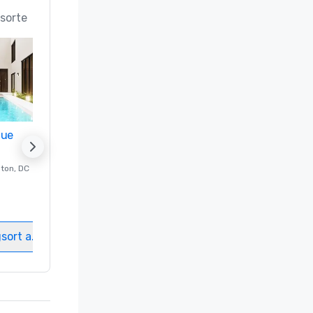
sorte
nue
Promote your venue
ton
, DC
Luxushotel in
Washington
, DC
Gästezimmer
:
237
Meetingräume
:
8
gsort auswählen
Veranstaltungsort auswählen