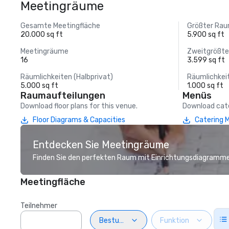
Meetingräume
Gesamte Meetingfläche
Größter Ra
20.000 sq ft
5.900 sq ft
Meetingräume
Zweitgrößt
16
3.599 sq ft
Räumlichkeiten (Halbprivat)
Räumlichkei
5.000 sq ft
1.000 sq ft
Raumaufteilungen
Menüs
Download floor plans for this venue.
Download cate
Floor Diagrams & Capacities
Catering 
Entdecken Sie Meetingräume
Finden Sie den perfekten Raum mit Einrichtungsdiagramme
Meetingfläche
Teilnehmer
Bestuhlung
Funktion