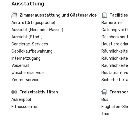
Ausstattung
Zimmerausstattung und Gästeservice
Facilities
Anrufe (Ortsgespräche)
Barrierefrei
Aussicht (Meer oder Wasser)
Catering vor O
Aussicht (Stadt)
Geschenkbouti
Concierge-Services
Haustiere erla
Gepäckaufbewahrung
Räumlichkeite
Internetzugang
Räumlichkeite
Voicemail
Räumlichkeite
Wäschereiservice
Restaurant vo
Zimmerservice
Sicherheitskrä
Freizeitaktivitäten
Transpo
Außenpool
Bus
Fitnesscenter
Flughafen-Sh
Taxi