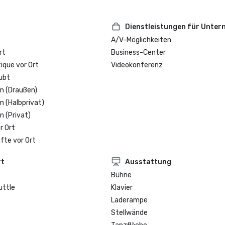
Dienstleistungen für Unte
A/V-Möglichkeiten
rt
Business-Center
que vor Ort
Videokonferenz
ubt
n (Draußen)
n (Halbprivat)
n (Privat)
r Ort
fte vor Ort
rt
Ausstattung
Bühne
uttle
Klavier
Laderampe
Stellwände