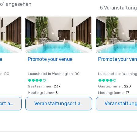
nio" angesehen
5 Veranstaltung
e
Promote your venue
Promote your ve
on
, DC
Luxushotel in
Washington
, DC
Luxushotel in
Washing
Gästezimmer
:
237
Gästezimmer
:
220
Meetingräume
:
8
Meetingräume
:
17
ort auswählen
Veranstaltungsort auswählen
Veranstaltun