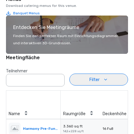
Download catering menus for this venue.
Banquet Menus
Entdecken Sie Meetingräume
Finden Sie den perfekten Raum mit Einrichtungsdiagrammen
und interaktiven 3D-Grundrissen.
Meetingfläche
Teilnehmer
Filter
Name
Raumgröße
Deckenhöhe
3.360 sq ft
Harmony Pre-Function Area
16 Fuß
14,5 x 228 sq ft