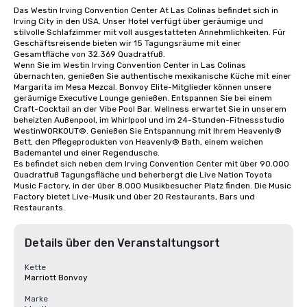
Das Westin Irving Convention Center At Las Colinas befindet sich in 
Irving City in den USA. Unser Hotel verfügt über geräumige und 
stilvolle Schlafzimmer mit voll ausgestatteten Annehmlichkeiten. Für 
Geschäftsreisende bieten wir 15 Tagungsräume mit einer 
Gesamtfläche von 32.369 Quadratfuß.

Wenn Sie im Westin Irving Convention Center in Las Colinas 
übernachten, genießen Sie authentische mexikanische Küche mit einer 
Margarita im Mesa Mezcal. Bonvoy Elite-Mitglieder können unsere 
geräumige Executive Lounge genießen. Entspannen Sie bei einem 
Craft-Cocktail an der Vibe Pool Bar. Wellness erwartet Sie in unserem 
beheizten Außenpool, im Whirlpool und im 24-Stunden-Fitnessstudio 
WestinWORKOUT®. Genießen Sie Entspannung mit Ihrem Heavenly® 
Bett, den Pflegeprodukten von Heavenly® Bath, einem weichen 
Bademantel und einer Regendusche. 

Es befindet sich neben dem Irving Convention Center mit über 90.000 
Quadratfuß Tagungsfläche und beherbergt die Live Nation Toyota 
Music Factory, in der über 8.000 Musikbesucher Platz finden. Die Music 
Factory bietet Live-Musik und über 20 Restaurants, Bars und 
Restaurants.
Details über den Veranstaltungsort
Kette
Marriott Bonvoy
Marke