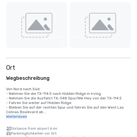
4
weitere
anzeigen
Ort
Wegbeschreibung
Von Nord nach Süd: 

- Nehmen Sie die TX-114 E nach Hidden Ridge in Irving. 

- Nehmen Sie die Ausfahrt TX-348 Spur/NW Hwy von der TX-114 E

- Fahren Sie weiter auf Hidden Ridge. 

- Bleiben Sie auf der rechten Spur und fahren Sie auf den West Las 
Colinas Boulevard ab.

- Biegen Sie an der Ampel rechts auf den W. Las Colinas Boulevard ab.

Weiterlesen
- Bleiben Sie auf der rechten Spur und biegen Sie nach der nächsten 
Ampel rechts in die Hauptauffahrt des Hotels ab. 

Distance from airport 6 mi
Parkmöglichkeiten vor Ort
Von Süden nach Norden: 
