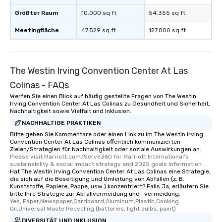
Größter Raum
10.000 sq ft
54.355 sq ft
Meetingfläche
47.529 sq ft
127.000 sq ft
The Westin Irving Convention Center At Las
Colinas - FAQs
Werfen Sie einen Blick auf häufig gestellte Fragen von The Westin
Irving Convention Center At Las Colinas zu Gesundheit und Sicherheit,
Nachhaltigkeit sowie Vielfalt und Inklusion.
NACHHALTIGE PRAKTIKEN
Bitte geben Sie Kommentare oder einen Link zu im The Westin Irving
Convention Center At Las Colinas öffentlich kommunizierten
Zielen/Strategien für Nachhaltigkeit oder soziale Auswirkungen an.
Please visit Marriott.com/Serve360 for Marriott International's 
sustainability & social impact strategy and 2025 goals information.
Hat The Westin Irving Convention Center At Las Colinas eine Strategie,
die sich auf die Beseitigung und Umleitung von Abfällen (z. B.
Kunststoffe, Papiere, Pappe, usw.) konzentriert? Falls Ja, erläutern Sie
bitte Ihre Strategie zur Abfallvermeidung und -vermeidung.
Yes, Paper,Newspaper,Cardboard,Aluminum,Plastic,Cooking 
Oil,Universal Waste Recycling (batteries, light bulbs, paint)
DIVERSITÄT UND INKLUSION