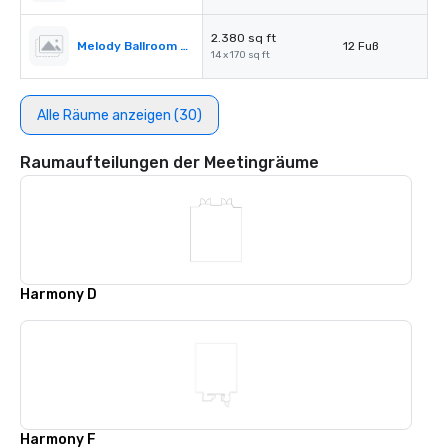
2.380 sq ft
Melody Ballroom Pre-function Space
12 Fuß
14 x 170 sq ft
Alle Räume anzeigen (30)
Raumaufteilungen der Meetingräume
Harmony D
Harmony F