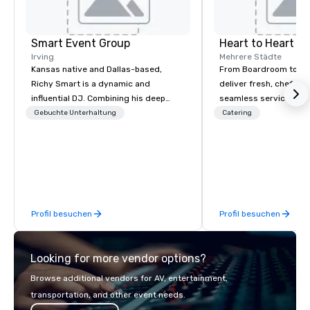
Smart Event Group
Heart to Heart C
Irving
Mehrere Städte
Kansas native and Dallas-based,
From Boardroom to Ba
Richy Smart is a dynamic and
deliver fresh, chef-dr
influential DJ. Combining his deep
seamless service. Our
musical knowledge with exceptional
everything—menu desi
Gebuchte Unterhaltung
Catering
technical skills, he crafts immersive
coordination, and flaw
soundscapes that set the perfect
so you can focus on success
mood for audiences worldwide.
your team and clients 
Heart Catering—Dallas
premier choice for co
private events.
Profil besuchen
Profil besuchen
Looking for more vendor options?
Browse additional vendors for AV, entertainment,
transportation, and other event needs.