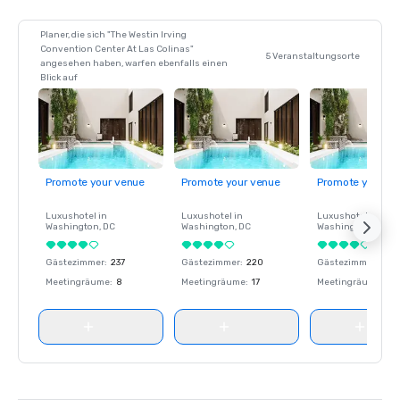
Planer, die sich "The Westin Irving
Convention Center At Las Colinas"
5 Veranstaltungsorte
angesehen haben, warfen ebenfalls einen
Blick auf
Promote your venue
Promote your venue
Promote your ve
Luxushotel in
Luxushotel in
Luxushotel in
Washington
, DC
Washington
, DC
Washington
, DC
Gästezimmer
:
237
Gästezimmer
:
220
Gästezimmer
:
237
Meetingräume
:
8
Meetingräume
:
17
Meetingräume
:
8