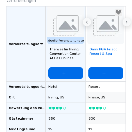
Anforderungen
Aktueller Veranstaltungsort
Veranstaltungsort
The Westin Irving
Omni PGA Frisco
Removed from
Convention Center
Resort & Spa
favorites
At Las Colinas
Veranstaltungsortstyp
Hotel
Resort
Ort
Irving
, US
Frisco
, US
Bewertung des Veranstaltungsortes
Gästezimmer
350
500
Meetingräume
15
19