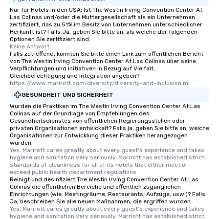
Nur für Hotels in den USA: Ist The Westin Irving Convention Center At
Las Colinas und/oder die Muttergesellschaft als ein Unternehmen
zertifiziert, das zu 51% im Besitz von Unternehmen unterschiedlicher
Herkunft ist? Falls Ja, geben Sie bitte an, als welche der folgenden
Optionen Sie zertifiziert sind:
Keine Antwort.
Falls zutreffend, könnten Sie bitte einen Link zum öffentlichen Bericht
von The Westin Irving Convention Center At Las Colinas über seine
Verpflichtungen und Initiativen in Bezug auf Vielfalt,
Gleichberechtigung und Integration angeben?
https://www.marriott.com/diversity/diversity-and-inclusion.mi
GESUNDHEIT UND SICHERHEIT
Wurden die Praktiken im The Westin Irving Convention Center At Las
Colinas auf der Grundlage von Empfehlungen des
Gesundheitsdienstes von öffentlichen Regierungsstellen oder
privaten Organisationen entwickelt? Falls ja, geben Sie bitte an, welche
Organisationen zur Entwicklung dieser Praktiken herangezogen
wurden:
Yes, Marriott cares greatly about every guest's experience and takes 
hygiene and sanitation very seriously. Marriott has established strict 
standards of cleanliness for all of its hotels that either meet or 
exceed public health department regulations. 
Reinigt und desinfiziert The Westin Irving Convention Center At Las
Colinas die öffentlichen Bereiche und öffentlich zugänglichen
Einrichtungen (wie: Meetingräume, Restaurants, Aufzüge, usw.)? Falls
Ja, beschreiben Sie alle neuen Maßnahmen, die ergriffen wurden.
Yes, Marriott cares greatly about every guest's experience and takes 
hygiene and sanitation very seriously. Marriott has established strict 