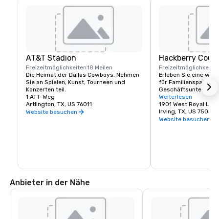
AT&T Stadion
Hackberry Count
Freizeitmöglichkeiten
18 Meilen
Freizeitmöglichkeite
Die Heimat der Dallas Cowboys. Nehmen 
Erleben Sie eine wun
Sie an Spielen, Kunst, Tourneen und 
für Familienspaß und
Konzerten teil.
Geschäftsunterhaltung
1 ATT-Weg
mit 18-Loch-Meisters
Weiterlesen
Artlington, TX, US 76011
erstklassigen Annehm
1901 West Royal Lan
einem einladenden Cl
Irving, TX, US 75063
Website besuchen
Tennisplätzen, Pools,
Website besuchen
unterhaltsamen gesel
Veranstaltungen für a
wurde Hackberry Cree
zu einem der 20 beste
Nordtexas gekürt.
Anbieter in der Nähe