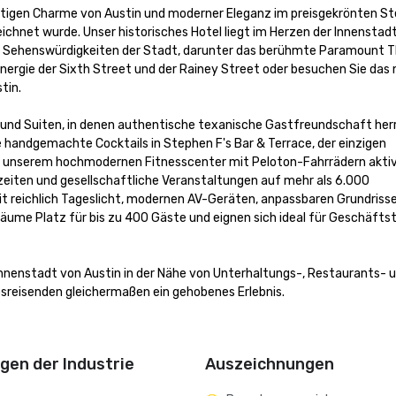
tigen Charme von Austin und moderner Eleganz im preisgekrönten Ste
hnet wurde. Unser historisches Hotel liegt im Herzen der Innenstadt
n Sehenswürdigkeiten der Stadt, darunter das berühmte Paramount Th
Energie der Sixth Street und der Rainey Street oder besuchen Sie das 
in.

und Suiten, in denen authentische texanische Gastfreundschaft herr
 handgemachte Cocktails in Stephen F's Bar & Terrace, der einzigen 
 in unserem hochmodernen Fitnesscenter mit Peloton-Fahrrädern aktiv
eiten und gesellschaftliche Veranstaltungen auf mehr als 6.000 
t reichlich Tageslicht, modernen AV-Geräten, anpassbaren Grundrissen
äume Platz für bis zu 400 Gäste und eignen sich ideal für Geschäftstr
 Innenstadt von Austin in der Nähe von Unterhaltungs-, Restaurants- u
sreisenden gleichermaßen ein gehobenes Erlebnis.

en der Industrie
Auszeichnungen