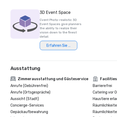
3D Event Space
Cvent Photo-realistic 3D
Event Spaces give planners
the ability to realize their
vision down to the finest
detail.
Erfahren Sie mehr
Ausstattung
Zimmerausstattung und Gästeservice
Facilities
Anrufe (Gebührenfrei)
Barrierefrei
Anrufe (Ortsgespräche)
Catering vor O
Aussicht (Stadt)
Haustiere erla
Concierge-Services
Räumlichkeite
Gepäckaufbewahrung
Räumlichkeite