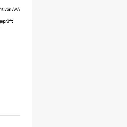
it von AAA 
eprüft

 