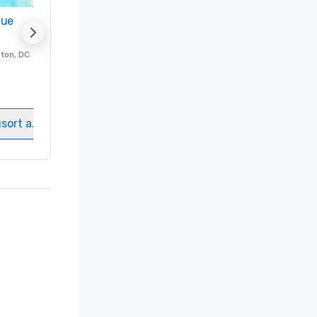
nue
Promote your venue
ton
, DC
Luxushotel in
Washington
, DC
Gästezimmer
:
237
Meetingräume
:
8
gsort auswählen
Veranstaltungsort auswählen