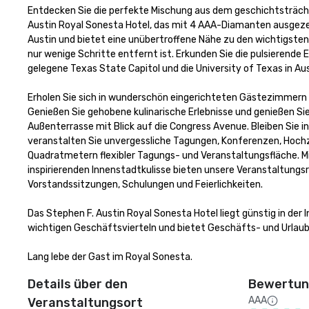
Entdecken Sie die perfekte Mischung aus dem geschichtsträch
Austin Royal Sonesta Hotel, das mit 4 AAA-Diamanten ausgezeic
Austin und bietet eine unübertroffene Nähe zu den wichtigste
nur wenige Schritte entfernt ist. Erkunden Sie die pulsierende 
gelegene Texas State Capitol und die University of Texas in Aust
Erholen Sie sich in wunderschön eingerichteten Gästezimmern 
Genießen Sie gehobene kulinarische Erlebnisse und genießen Sie
Außenterrasse mit Blick auf die Congress Avenue. Bleiben Sie
veranstalten Sie unvergessliche Tagungen, Konferenzen, Hochz
Quadratmetern flexibler Tagungs- und Veranstaltungsfläche. Mi
inspirierenden Innenstadtkulisse bieten unsere Veranstaltungsr
Vorstandssitzungen, Schulungen und Feierlichkeiten.

Das Stephen F. Austin Royal Sonesta Hotel liegt günstig in der
wichtigen Geschäftsvierteln und bietet Geschäfts- und Urlaub
Lang lebe der Gast im Royal Sonesta.
Details über den
Bewertung
AAA
Veranstaltungsort