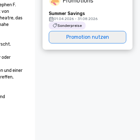
Promotions
phen F. 
 von 
Summer Savings
eatre, das 
01.04.2026 - 31.08.2026
nahe 
Sonderpreise
Promotion nutzen
scht. 
 oder 
 und einer 
effen, 
nd 