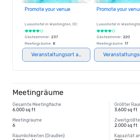
Promote your venue
Promote your venu
Luxushotel in
Washington
, DC
Luxushotel in
Washingt
Gästezimmer
:
237
Gästezimmer
:
220
Meetingräume
:
8
Meetingräume
:
17
Veranstaltungsort auswählen
Veranstaltungs
Meetingräume
Gesamte Meetingfläche
Größter Ra
6.000 sq ft
3.600 sq ft
Meetingräume
Zweitgrößt
6
2.000 sq ft
Räumlichkeiten (Draußen)
Kapazität a