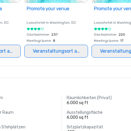
e
Promote your venue
Promote your ve
on
, DC
Luxushotel in
Washington
, DC
Luxushotel in
Washing
Gästezimmer
:
237
Gästezimmer
:
220
Meetingräume
:
8
Meetingräume
:
17
ort auswählen
Veranstaltungsort auswählen
Veranstaltun
um
Räumlichkeiten (Privat)
6.000 sq ft
er Raum
Ausstellungsfläche
6.000 sq ft
n Stehplätzen
Sitzplatzkapazität