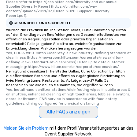
Please refer to https://jobs.hilton.com/diversity and our annual 
ensuring there is neve
Supplier Diversity Report (https://cr.hilton.com/wp-
content/uploads/2021/03/Hilton-2020-Supplier-Diversity-
Different Types of Cuis
Report.pdf).
experiences offer the a
GESUNDHEIT UND SICHERHEIT
several renowned rest
Wurden die Praktiken im The Statler Dallas, Curio Collection by Hilton
convenient outing, inc
auf der Grundlage von Empfehlungen des Gesundheitsdienstes von
and your guests might
öffentlichen Regierungsstellen oder privaten Organisationen
entwickelt? Falls ja, geben Sie bitte an, welche Organisationen zur
discovered otherwise 
Entwicklung dieser Praktiken herangezogen wurden:
at a typical corporate 
Yes, CDC & WHO. Hilton CleanStay, a new industry-defining standard of 
a way to try some of t
cleanliness (https://newsroom.hilton.com/corporate/news/hilton-
defining-new-standard-of-cleanliness) Hilton up to date customer 
in the city and dive in
messaging: https://www.hilton.com/en/corporate/coronavirus/
cuisines and dishes. Al
Reinigt und desinfiziert The Statler Dallas, Curio Collection by Hilton
die öffentlichen Bereiche und öffentlich zugänglichen Einrichtungen
selected dishes are cu
(wie: Meetingräume, Restaurants, Aufzüge, usw.)? Falls Ja,
high standards to ensu
beschreiben Sie alle neuen Maßnahmen, die ergriffen wurden.
delight any palate. Tours Available
Yes, Install hand sanitizer stations/disinfecting wipes in public areas & 
on shuttles; enhanced cleaning of high touch areas, lobbies, elevators, 
from Day to Night With
doors, bathrooms; F&B service in accordance with food safety 
group experience, bookin
guidelines, dining configured for physical distancing
key. Whether you desir
Alle FAQs anzeigen
business hours or earl
after work, we can coo
you to provide options 
Melden Sie ein Problem
mit dem Profil Veranstaltungsortes an das
Cvent Supplier Network.
needs. Go for as Long or as Short as