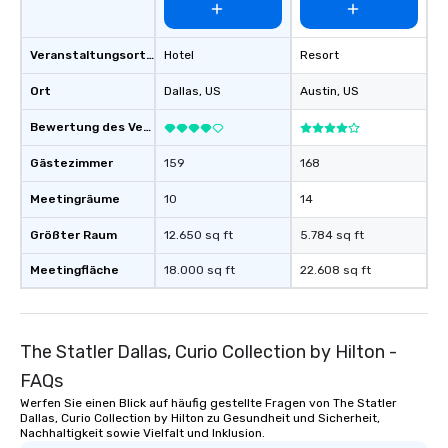
than desirable table. O
everyone is treated lik
immediate seating upon
Veranstaltungsortstyp
Hotel
Resort
What’s more, your gro
Ort
Dallas
, US
Austin
, US
a special warm welcom
from the restaurant c
Bewertung des Veranstaltungsortes
be printed featuring yo
which can be an added 
Gästezimmer
159
168
those Instagram mome
Meetingräume
10
14
For added ease, we ca
transportation pick-up
Größter Raum
12.650 sq ft
5.784 sq ft
as well as an event ph
for groups that desire 
Meetingfläche
18.000 sq ft
22.608 sq ft
experience, we can als
an evening helicopter 
glittering lights of The S
Memorable Experience f
The Statler Dallas, Curio Collection by Hilton -
Smacking Foodie Tours
FAQs
to gather and dine tha
Werfen Sie einen Blick auf häufig gestellte Fragen von The Statler
experienced, and all ar
Dallas, Curio Collection by Hilton zu Gesundheit und Sicherheit,
remember. Our one-of-
Nachhaltigkeit sowie Vielfalt und Inklusion.