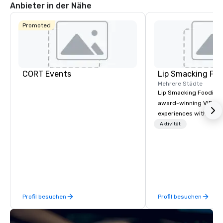
Anbieter in der Nähe
Promoted
CORT Events
Lip Smacking Foo
Mehrere Städte
Lip Smacking Foodie T
award-winning VIP gro
experiences with visits
restaurants throughou
Aktivität
States. Choose either
activity or evening d
groups are escorted i
the best tables in the 
most-sought-after res
enjoy a parade of sign
Profil besuchen
Profil besuchen
and craft cocktails at 
with complete VIP serv
experience gives gues