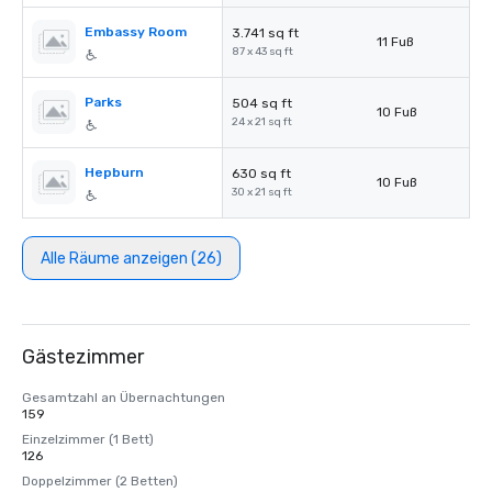
Embassy Room
3.741 sq ft
11 Fuß
87 x 43 sq ft
Parks
504 sq ft
10 Fuß
24 x 21 sq ft
Hepburn
630 sq ft
10 Fuß
30 x 21 sq ft
Alle Räume anzeigen (26)
Gästezimmer
Gesamtzahl an Übernachtungen
159
Einzelzimmer (1 Bett)
126
Doppelzimmer (2 Betten)