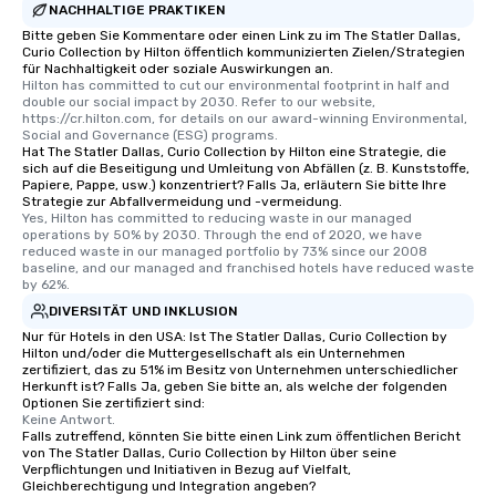
are special, from the fi
NACHHALTIGE PRAKTIKEN
last. It’s an experienc
Bitte geben Sie Kommentare oder einen Link zu im The Statler Dallas,
will reminisce about lo
Curio Collection by Hilton öffentlich kommunizierten Zielen/Strategien
für Nachhaltigkeit oder soziale Auswirkungen an.
leave. Location, Location, Location
Hilton has committed to cut our environmental footprint in half and 
One of the best reason
double our social impact by 2030. Refer to our website, 
https://cr.hilton.com, for details on our award-winning Environmental, 
convenient and efficie
Social and Governance (ESG) programs.
experience is designed
Hat The Statler Dallas, Curio Collection by Hilton eine Strategie, die
restaurants are within
sich auf die Beseitigung und Umleitung von Abfällen (z. B. Kunststoffe,
Papiere, Pappe, usw.) konzentriert? Falls Ja, erläutern Sie bitte Ihre
walking distance of ea
Strategie zur Abfallvermeidung und -vermeidung.
short stroll allows you
Yes, Hilton has committed to reducing waste in our managed 
operations by 50% by 2030. Through the end of 2020, we have 
members a chance to 
reduced waste in our managed portfolio by 73% since our 2008 
networking opportunit
baseline, and our managed and franchised hotels have reduced waste 
heading to the next pl
by 62%.
itinerary. You Get a Dinner and a Show
DIVERSITÄT UND INKLUSION
Our tours offer an exqu
Nur für Hotels in den USA: Ist The Statler Dallas, Curio Collection by
Hilton und/oder die Muttergesellschaft als ein Unternehmen
entertainment. All tour
zertifiziert, das zu 51% im Besitz von Unternehmen unterschiedlicher
knowledgeable, profes
Herkunft ist? Falls Ja, geben Sie bitte an, als welche der folgenden
who leads the group on
Optionen Sie zertifiziert sind:
Keine Antwort.
offering engaging tidb
Falls zutreffend, könnten Sie bitte einen Link zum öffentlichen Bericht
fascinating stories. S
von The Statler Dallas, Curio Collection by Hilton über seine
Verpflichtungen und Initiativen in Bezug auf Vielfalt,
interactive experience
Gleichberechtigung und Integration angeben?
along the way exclusive