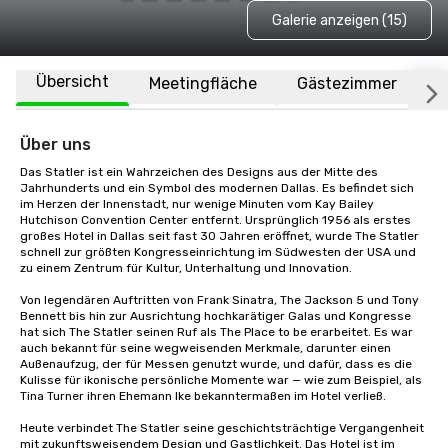
Galerie anzeigen (15)
Übersicht
Meetingfläche
Gästezimmer
O
Über uns
Das Statler ist ein Wahrzeichen des Designs aus der Mitte des 
Jahrhunderts und ein Symbol des modernen Dallas. Es befindet sich 
im Herzen der Innenstadt, nur wenige Minuten vom Kay Bailey 
Hutchison Convention Center entfernt. Ursprünglich 1956 als erstes 
großes Hotel in Dallas seit fast 30 Jahren eröffnet, wurde The Statler 
schnell zur größten Kongresseinrichtung im Südwesten der USA und 
zu einem Zentrum für Kultur, Unterhaltung und Innovation.

Von legendären Auftritten von Frank Sinatra, The Jackson 5 und Tony 
Bennett bis hin zur Ausrichtung hochkarätiger Galas und Kongresse 
hat sich The Statler seinen Ruf als The Place to be erarbeitet. Es war 
auch bekannt für seine wegweisenden Merkmale, darunter einen 
Außenaufzug, der für Messen genutzt wurde, und dafür, dass es die 
Kulisse für ikonische persönliche Momente war — wie zum Beispiel, als 
Tina Turner ihren Ehemann Ike bekanntermaßen im Hotel verließ.

Heute verbindet The Statler seine geschichtsträchtige Vergangenheit 
mit zukunftsweisendem Design und Gastlichkeit. Das Hotel ist im 