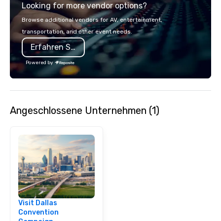
Looking for more vendor options?
opportunity to sit next 
colleagues at each ven
Browse additional vendors for AV, entertainment,
mingle, and easily net
transportation, and other event needs.
is led by a professiona
Erfahren Sie mehr
specializing in escort
with utmost care, who
Powered by
each experience with 
engaging information 
Lip Smacking Foodie T
entertaining activity 
Angeschlossene Unternehmen (1)
dining experience meld
that are sure to add ne
meeting events, from 
team building. All-Inclusive Group
Dining When meeting p
corporate group event
Smacking Foodie Tours,
group is assured a top
experience with three 
Visit Dallas
signature dishes at ea
Convention
Our affordable tours a