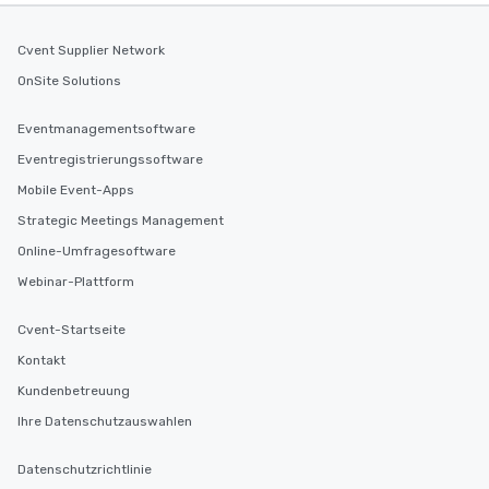
You Like Along with fle
scheduling, Lip Smack
Cvent Supplier Network
Tours also provides a 
OnSite Solutions
durations. Our shortes
2.5 hours; our longest 
hours, with optional 
Eventmanagementsoftware
incentives.
Eventregistrierungssoftware
Mobile Event-Apps
Strategic Meetings Management
Online-Umfragesoftware
Webinar-Plattform
Cvent-Startseite
Kontakt
Kundenbetreuung
Ihre Datenschutzauswahlen
Datenschutzrichtlinie