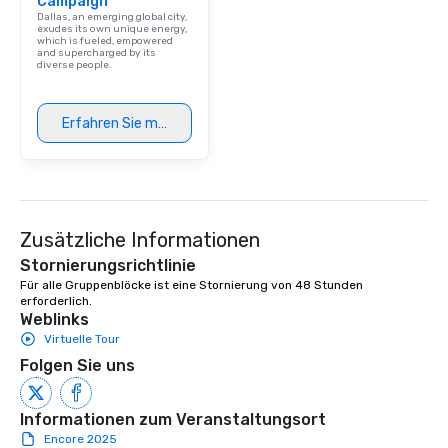
Campaign
person with tax and gr
Dallas, an emerging global city,
included. The only thi
exudes its own unique energy,
which is fueled, empowered
are drinks. However, 
and supercharged by its
diverse people.
package upgrade is ava
provides guests a sign
at various stops. Build Your Network
Erfahren Sie mehr
Our exclusive experien
ultimate networking op
a typical sit-down dinn
to engage the person t
right of you. Because 
Zusätzliche Informationen
place at multiple resta
walking in between, th
Stornierungsrichtlinie
countless opportunitie
Für alle Gruppenblöcke ist eine Stornierung von 48 Stunden 
with different people 
erforderlich.
Weblinks
down at each venue a
Virtuelle Tour
traverse along the way
experiences not only 
Folgen Sie uns
ways to network, but a
way to do so. Large Groups Welcome
Informationen zum Veranstaltungsort
Lip Smacking Foodie To
Encore 2025
groups, small or large.