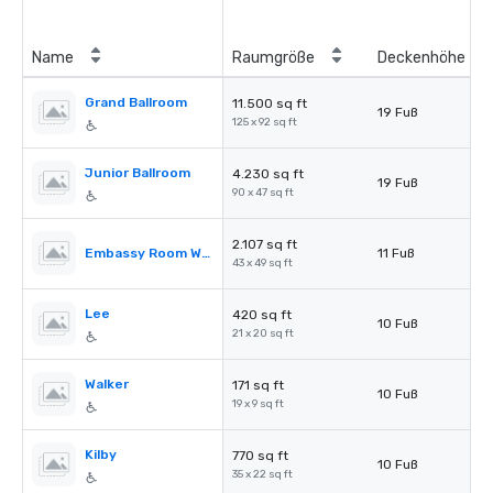
Name
Raumgröße
Deckenhöhe
Grand Ballroom
11.500 sq ft
19 Fuß
125 x 92 sq ft
Junior Ballroom
4.230 sq ft
19 Fuß
90 x 47 sq ft
2.107 sq ft
Embassy Room West
11 Fuß
43 x 49 sq ft
Lee
420 sq ft
10 Fuß
21 x 20 sq ft
Walker
171 sq ft
10 Fuß
19 x 9 sq ft
Kilby
770 sq ft
10 Fuß
35 x 22 sq ft