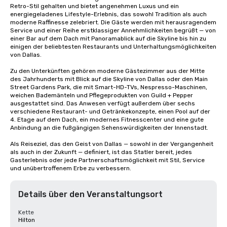
Retro-Stil gehalten und bietet angenehmen Luxus und ein 
energiegeladenes Lifestyle-Erlebnis, das sowohl Tradition als auch 
moderne Raffinesse zelebriert. Die Gäste werden mit herausragendem 
Service und einer Reihe erstklassiger Annehmlichkeiten begrüßt — von 
einer Bar auf dem Dach mit Panoramablick auf die Skyline bis hin zu 
einigen der beliebtesten Restaurants und Unterhaltungsmöglichkeiten 
von Dallas.

Zu den Unterkünften gehören moderne Gästezimmer aus der Mitte 
des Jahrhunderts mit Blick auf die Skyline von Dallas oder den Main 
Street Gardens Park, die mit Smart-HD-TVs, Nespresso-Maschinen, 
weichen Bademänteln und Pflegeprodukten von Guild + Pepper 
ausgestattet sind. Das Anwesen verfügt außerdem über sechs 
verschiedene Restaurant- und Getränkekonzepte, einen Pool auf der 
4. Etage auf dem Dach, ein modernes Fitnesscenter und eine gute 
Anbindung an die fußgängigen Sehenswürdigkeiten der Innenstadt.

Als Reiseziel, das den Geist von Dallas — sowohl in der Vergangenheit 
als auch in der Zukunft — definiert, ist das Statler bereit, jedes 
Gasterlebnis oder jede Partnerschaftsmöglichkeit mit Stil, Service 
und unübertroffenem Erbe zu verbessern.
Details über den Veranstaltungsort
Kette
Hilton