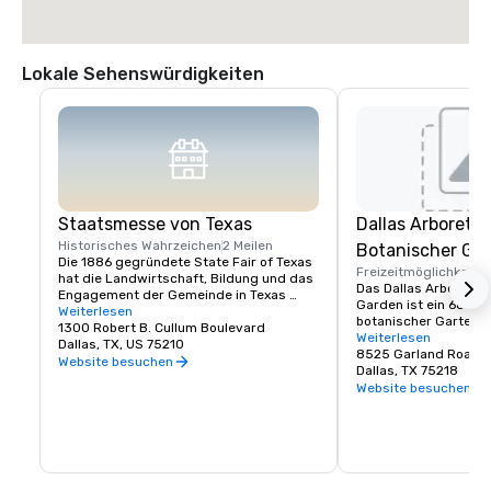
Lokale Sehenswürdigkeiten
Staatsmesse von Texas
Dallas Arboretu
Historisches Wahrzeichen
2 Meilen
Botanischer Ga
Die 1886 gegründete State Fair of Texas 
Freizeitmöglichkeite
hat die Landwirtschaft, Bildung und das 
Das Dallas Arboretum
Engagement der Gemeinde in Texas 
Garden ist ein 66 Hek
durch hochwertige Unterhaltung in einer 
Weiterlesen
botanischer Garten a
familienfreundlichen Umgebung 
1300 Robert B. Cullum Boulevard
Road in East Dallas, D
Weiterlesen
gefördert. An aufeinanderfolgenden 
Dallas, TX, US 75210
südöstlichen Ufer de
8525 Garland Road
Tagen ist die State Fair of Texas die am 
Website besuchen
Dallas, TX 75218
längsten laufende und auch eine der 
Website besuchen
größten Messen des Landes.