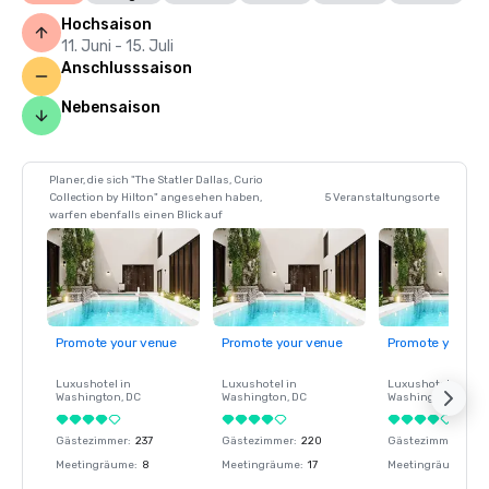
Hochsaison
11. Juni - 15. Juli
Anschlusssaison
Nebensaison
Planer, die sich "The Statler Dallas, Curio
Collection by Hilton" angesehen haben,
5 Veranstaltungsorte
warfen ebenfalls einen Blick auf
Promote your venue
Promote your venue
Promote your ve
Luxushotel in
Luxushotel in
Luxushotel in
Washington
, DC
Washington
, DC
Washington
, DC
Gästezimmer
:
237
Gästezimmer
:
220
Gästezimmer
:
237
Meetingräume
:
8
Meetingräume
:
17
Meetingräume
:
8