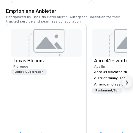
Empfohlene Anbieter
Handpicked by The Otis Hotel Austin, Autograph Collection for their 
trusted service and seamless collaboration.
Texas Blooms
Acre 41 - whitel
Florence
Austin
Acre 41 elevates the 
Logistik/Dekoration
district dining scene 
American classics in 
casual atmosphere. Joi
Restaurant/Bar
breakfast, lunch, and d
weekends, indulge in o
brunch menu. Sit back
cocktail as we go the “
deliver the highest st
service and experienc