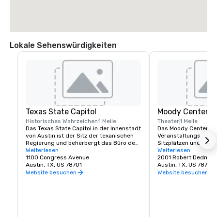
Lokale Sehenswürdigkeiten
Texas State Capitol
Moody Center
Historisches Wahrzeichen
1 Meile
Theater
1 Meile
Das Texas State Capitol in der Innenstadt 
Das Moody Center ist 
von Austin ist der Sitz der texanischen 
Veranstaltungsort mi
Regierung und beherbergt das Büro des 
Sitzplätzen und über
Gouverneurs und die Legislative des 
Weiterlesen
Jahr voller einzigarti
Weiterlesen
Bundesstaates. Das 1888 
1100 Congress Avenue
Das Moody Center bie
2001 Robert Dedman,
fertiggestellte, 302 Fuß hohe 
Austin, TX, US 78701
größten Namen der M
Austin, TX, US 78712
Renaissance-Gebäude besteht aus 
veranstaltet gleichzei
Website besuchen
Website besuchen
ikonischem „sonnenuntergangsrotem“ 
Basketballspiele für 
Granit und ist höher als das US-Kapitol in 
der University of Tex
Washington, D.C.
und andere Sport- und
Veranstaltungen.