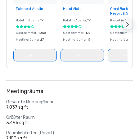
Fairmont Austin
Hotel Viata
Omni Barton Cre
Removed from
Removed from
Removed fro
Resort & Spa
favorites
favorites
favorites
Hotel in
Austin
, TX
Hotel in
Austin
, TX
Resort in
Austin
, T
Gästezimmer
:
1048
Gästezimmer
:
194
Gästezimmer
:
493
Meetingräume
:
27
Meetingräume
:
17
Meetingräume
:
48
Meetingräume
Gesamte Meetingfläche
7.037 sq ft
Größter Raum
3.495 sq ft
Räumlichkeiten (Privat)
7.100 sq ft