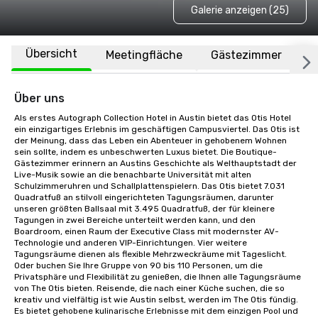
Galerie anzeigen (25)
Übersicht
Meetingfläche
Gästezimmer
O
Über uns
Als erstes Autograph Collection Hotel in Austin bietet das Otis Hotel 
ein einzigartiges Erlebnis im geschäftigen Campusviertel. Das Otis ist 
der Meinung, dass das Leben ein Abenteuer in gehobenem Wohnen 
sein sollte, indem es unbeschwerten Luxus bietet. Die Boutique-
Gästezimmer erinnern an Austins Geschichte als Welthauptstadt der 
Live-Musik sowie an die benachbarte Universität mit alten 
Schulzimmeruhren und Schallplattenspielern. Das Otis bietet 7.031 
Quadratfuß an stilvoll eingerichteten Tagungsräumen, darunter 
unseren größten Ballsaal mit 3.495 Quadratfuß, der für kleinere 
Tagungen in zwei Bereiche unterteilt werden kann, und den 
Boardroom, einen Raum der Executive Class mit modernster AV-
Technologie und anderen VIP-Einrichtungen. Vier weitere 
Tagungsräume dienen als flexible Mehrzweckräume mit Tageslicht. 
Oder buchen Sie Ihre Gruppe von 90 bis 110 Personen, um die 
Privatsphäre und Flexibilität zu genießen, die Ihnen alle Tagungsräume 
von The Otis bieten. Reisende, die nach einer Küche suchen, die so 
kreativ und vielfältig ist wie Austin selbst, werden im The Otis fündig. 
Es bietet gehobene kulinarische Erlebnisse mit dem einzigen Pool und 