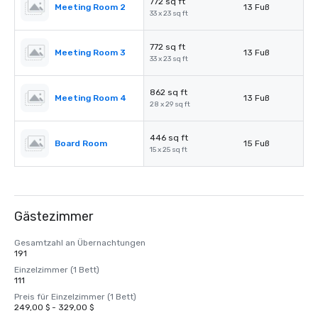
772 sq ft
Meeting Room 2
13 Fuß
33 x 23 sq ft
772 sq ft
Meeting Room 3
13 Fuß
33 x 23 sq ft
862 sq ft
Meeting Room 4
13 Fuß
28 x 29 sq ft
446 sq ft
Board Room
15 Fuß
15 x 25 sq ft
Gästezimmer
Gesamtzahl an Übernachtungen
191
Einzelzimmer (1 Bett)
111
Preis für Einzelzimmer (1 Bett)
249,00 $ - 329,00 $