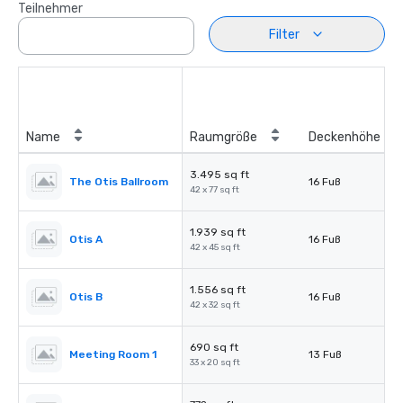
Teilnehmer
Filter
Name
Raumgröße
Deckenhöhe
3.495 sq ft
The Otis Ballroom
16 Fuß
42 x 77 sq ft
1.939 sq ft
Otis A
16 Fuß
42 x 45 sq ft
1.556 sq ft
Otis B
16 Fuß
42 x 32 sq ft
690 sq ft
Meeting Room 1
13 Fuß
33 x 20 sq ft