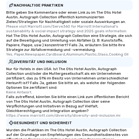
NACHHALTIGE PRAKTIKEN
Bitte geben Sie Kommentare oder einen Link zu im The Otis Hotel
Austin, Autograph Collection öffentlich kommunizierten
Zielen/Strategien für Nachhaltigkeit oder soziale Auswirkungen an.
Please visit Marriott.com/Serve360 for Marriott International's 
sustainability & social impact strategy and 2025 goals information.
Hat The Otis Hotel Austin, Autograph Collection eine Strategie, die sich
auf die Beseitigung und Umleitung von Abfällen (z. B. Kunststoffe,
Papiere, Pappe, usw.) konzentriert? Falls Ja, erläutern Sie bitte Ihre
Strategie zur Abfallvermeidung und -vermeidung.
Yes, Paper,Newspaper,Cardboard,Aluminum,Plastic,Glass,Cooking Oil
DIVERSITÄT UND INKLUSION
Nur für Hotels in den USA: Ist The Otis Hotel Austin, Autograph
Collection und/oder die Muttergesellschaft als ein Unternehmen
zertifiziert, das zu 51% im Besitz von Unternehmen unterschiedlicher
Herkunft ist? Falls Ja, geben Sie bitte an, als welche der folgenden
Optionen Sie zertifiziert sind:
Keine Antwort.
Falls zutreffend, könnten Sie bitte einen Link zum öffentlichen Bericht
von The Otis Hotel Austin, Autograph Collection über seine
Verpflichtungen und Initiativen in Bezug auf Vielfalt,
Gleichberechtigung und Integration angeben?
https://www.marriott.com/diversity/diversity-and-inclusion.mi
GESUNDHEIT UND SICHERHEIT
Wurden die Praktiken im The Otis Hotel Austin, Autograph Collection
auf der Grundlage von Empfehlungen des Gesundheitsdienstes von