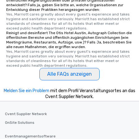
öffentlichen Regierungsstellen oder privaten Organisationen
entwickelt? Falls ja, geben Sie bitte an, welche Organisationen zur
Entwicklung dieser Praktiken herangezogen wurden:
Yes, Marriott cares greatly about every guest's experience and takes 
hygiene and sanitation very seriously. Marriott has established strict 
standards of cleanliness for all of its hotels that either meet or 
exceed public health department regulations. 
Reinigt und desinfiziert The Otis Hotel Austin, Autograph Collection die
öffentlichen Bereiche und öffentlich zugänglichen Einrichtungen (wie:
Meetingräume, Restaurants, Aufzüge, usw.)? Falls Ja, beschreiben Sie
alle neuen Maßnahmen, die ergriffen wurden.
Yes, Marriott cares greatly about every guest's experience and takes 
hygiene and sanitation very seriously. Marriott has established strict 
standards of cleanliness for all of its hotels that either meet or 
exceed public health department regulations. 
Alle FAQs anzeigen
Melden Sie ein Problem
mit dem Profil Veranstaltungsortes an das
Cvent Supplier Network.
Cvent Supplier Network
OnSite Solutions
Eventmanagementsoftware