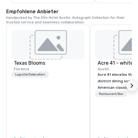
Empfohlene Anbieter
Handpicked by The Otis Hotel Austin, Autograph Collection for their 
trusted service and seamless collaboration.
Texas Blooms
Acre 41 - whitel
Florence
Austin
Acre 41 elevates the 
Logistik/Dekoration
district dining scene 
American classics in 
casual atmosphere. Joi
Restaurant/Bar
breakfast, lunch, and d
weekends, indulge in o
brunch menu. Sit back
cocktail as we go the “
deliver the highest st
service and experienc