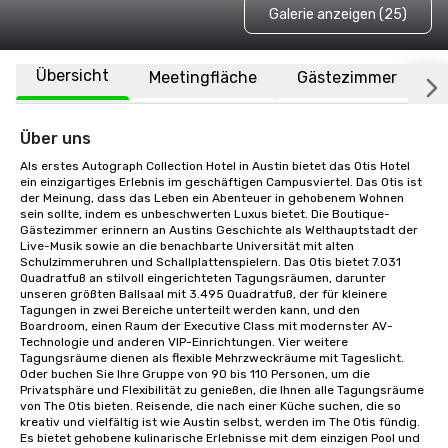
Galerie anzeigen (25)
Übersicht
Meetingfläche
Gästezimmer
O
Über uns
Als erstes Autograph Collection Hotel in Austin bietet das Otis Hotel 
ein einzigartiges Erlebnis im geschäftigen Campusviertel. Das Otis ist 
der Meinung, dass das Leben ein Abenteuer in gehobenem Wohnen 
sein sollte, indem es unbeschwerten Luxus bietet. Die Boutique-
Gästezimmer erinnern an Austins Geschichte als Welthauptstadt der 
Live-Musik sowie an die benachbarte Universität mit alten 
Schulzimmeruhren und Schallplattenspielern. Das Otis bietet 7.031 
Quadratfuß an stilvoll eingerichteten Tagungsräumen, darunter 
unseren größten Ballsaal mit 3.495 Quadratfuß, der für kleinere 
Tagungen in zwei Bereiche unterteilt werden kann, und den 
Boardroom, einen Raum der Executive Class mit modernster AV-
Technologie und anderen VIP-Einrichtungen. Vier weitere 
Tagungsräume dienen als flexible Mehrzweckräume mit Tageslicht. 
Oder buchen Sie Ihre Gruppe von 90 bis 110 Personen, um die 
Privatsphäre und Flexibilität zu genießen, die Ihnen alle Tagungsräume 
von The Otis bieten. Reisende, die nach einer Küche suchen, die so 
kreativ und vielfältig ist wie Austin selbst, werden im The Otis fündig. 
Es bietet gehobene kulinarische Erlebnisse mit dem einzigen Pool und 