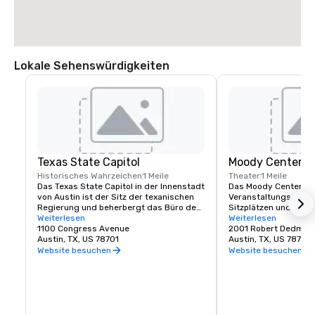
Lokale Sehenswürdigkeiten
Texas State Capitol
Moody Center
Historisches Wahrzeichen
1 Meile
Theater
1 Meile
Das Texas State Capitol in der Innenstadt 
Das Moody Center ist 
von Austin ist der Sitz der texanischen 
Veranstaltungsort mi
Regierung und beherbergt das Büro des 
Sitzplätzen und über
Gouverneurs und die Legislative des 
Weiterlesen
Jahr voller einzigarti
Weiterlesen
Bundesstaates. Das 1888 
1100 Congress Avenue
Das Moody Center bie
2001 Robert Dedman,
fertiggestellte, 302 Fuß hohe 
Austin, TX, US 78701
größten Namen der M
Austin, TX, US 78712
Renaissance-Gebäude besteht aus 
veranstaltet gleichzei
Website besuchen
Website besuchen
ikonischem „sonnenuntergangsrotem“ 
Basketballspiele für 
Granit und ist höher als das US-Kapitol in 
der University of Tex
Washington, D.C.
und andere Sport- und
Veranstaltungen.