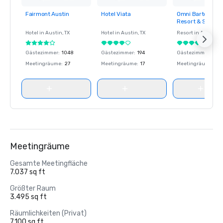
Fairmont Austin
Hotel Viata
Omni Barton Cre
Removed from
Removed from
Removed fro
Resort & Spa
favorites
favorites
favorites
Hotel in
Austin
, TX
Hotel in
Austin
, TX
Resort in
Austin
, T
Gästezimmer
:
1048
Gästezimmer
:
194
Gästezimmer
:
493
Meetingräume
:
27
Meetingräume
:
17
Meetingräume
:
48
Meetingräume
Gesamte Meetingfläche
7.037 sq ft
Größter Raum
3.495 sq ft
Räumlichkeiten (Privat)
7.100 sq ft