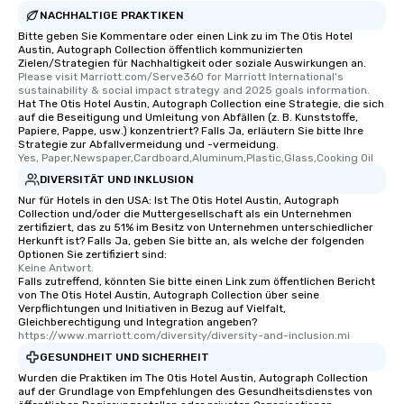
NACHHALTIGE PRAKTIKEN
Bitte geben Sie Kommentare oder einen Link zu im The Otis Hotel
Austin, Autograph Collection öffentlich kommunizierten
Zielen/Strategien für Nachhaltigkeit oder soziale Auswirkungen an.
Please visit Marriott.com/Serve360 for Marriott International's 
sustainability & social impact strategy and 2025 goals information.
Hat The Otis Hotel Austin, Autograph Collection eine Strategie, die sich
auf die Beseitigung und Umleitung von Abfällen (z. B. Kunststoffe,
Papiere, Pappe, usw.) konzentriert? Falls Ja, erläutern Sie bitte Ihre
Strategie zur Abfallvermeidung und -vermeidung.
Yes, Paper,Newspaper,Cardboard,Aluminum,Plastic,Glass,Cooking Oil
DIVERSITÄT UND INKLUSION
Nur für Hotels in den USA: Ist The Otis Hotel Austin, Autograph
Collection und/oder die Muttergesellschaft als ein Unternehmen
zertifiziert, das zu 51% im Besitz von Unternehmen unterschiedlicher
Herkunft ist? Falls Ja, geben Sie bitte an, als welche der folgenden
Optionen Sie zertifiziert sind:
Keine Antwort.
Falls zutreffend, könnten Sie bitte einen Link zum öffentlichen Bericht
von The Otis Hotel Austin, Autograph Collection über seine
Verpflichtungen und Initiativen in Bezug auf Vielfalt,
Gleichberechtigung und Integration angeben?
https://www.marriott.com/diversity/diversity-and-inclusion.mi
GESUNDHEIT UND SICHERHEIT
Wurden die Praktiken im The Otis Hotel Austin, Autograph Collection
auf der Grundlage von Empfehlungen des Gesundheitsdienstes von