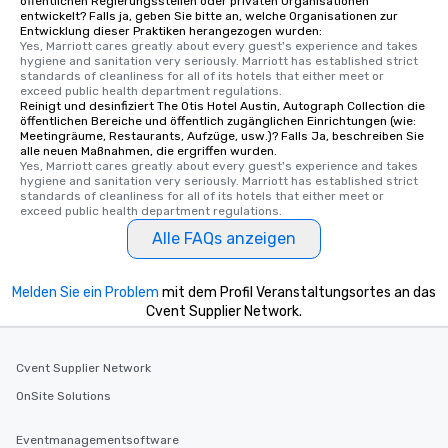
öffentlichen Regierungsstellen oder privaten Organisationen
entwickelt? Falls ja, geben Sie bitte an, welche Organisationen zur
Entwicklung dieser Praktiken herangezogen wurden:
Yes, Marriott cares greatly about every guest's experience and takes 
hygiene and sanitation very seriously. Marriott has established strict 
standards of cleanliness for all of its hotels that either meet or 
exceed public health department regulations. 
Reinigt und desinfiziert The Otis Hotel Austin, Autograph Collection die
öffentlichen Bereiche und öffentlich zugänglichen Einrichtungen (wie:
Meetingräume, Restaurants, Aufzüge, usw.)? Falls Ja, beschreiben Sie
alle neuen Maßnahmen, die ergriffen wurden.
Yes, Marriott cares greatly about every guest's experience and takes 
hygiene and sanitation very seriously. Marriott has established strict 
standards of cleanliness for all of its hotels that either meet or 
exceed public health department regulations. 
Alle FAQs anzeigen
Melden Sie ein Problem
mit dem Profil Veranstaltungsortes an das
Cvent Supplier Network.
Cvent Supplier Network
OnSite Solutions
Eventmanagementsoftware