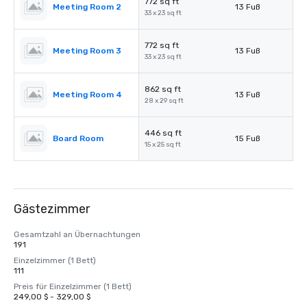
772 sq ft
Meeting Room 2
13 Fuß
33 x 23 sq ft
772 sq ft
Meeting Room 3
13 Fuß
33 x 23 sq ft
862 sq ft
Meeting Room 4
13 Fuß
28 x 29 sq ft
446 sq ft
Board Room
15 Fuß
15 x 25 sq ft
Gästezimmer
Gesamtzahl an Übernachtungen
191
Einzelzimmer (1 Bett)
111
Preis für Einzelzimmer (1 Bett)
249,00 $ - 329,00 $