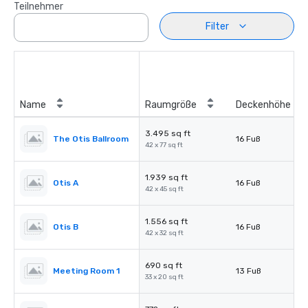
Teilnehmer
Filter
Name
Raumgröße
Deckenhöhe
3.495 sq ft
The Otis Ballroom
16 Fuß
42 x 77 sq ft
1.939 sq ft
Otis A
16 Fuß
42 x 45 sq ft
1.556 sq ft
Otis B
16 Fuß
42 x 32 sq ft
690 sq ft
Meeting Room 1
13 Fuß
33 x 20 sq ft