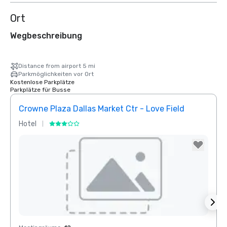
Ort
Wegbeschreibung
Distance from airport 5 mi
Parkmöglichkeiten vor Ort
Kostenlose Parkplätze
Parkplätze für Busse
Crowne Plaza Dallas Market Ctr - Love Field
Dall
Hotel
Hotel
Removed from favorites
Rem