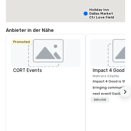
Holiday Inn
Dallas Market
Ctr Love Field
Anbieter in der Nähe
Budget Suites
of America
Promoted
Empire
Central/Dallas
Crowne Plaz
Dallas Marke
Ctr - Love
Field
CORT Events
Impact 4 Good
Mehrere Städte
Impact 4 Good is the o
bringing community se
next event! Exciting a
team building activitie
Aktivität
of what we offer. Let u
best cause/beneficiary
manage the donation l
bring the spirit of co
to your group. From you