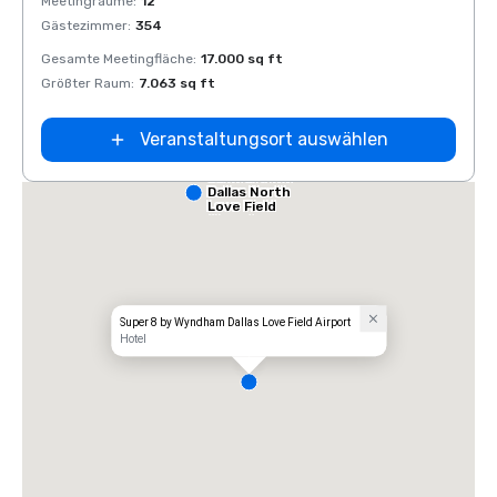
Meetingräume
:
12
Meeti
Gästezimmer
:
354
Gäste
Gesamte Meetingfläche
:
17.000 sq ft
Gesam
Größter Raum
:
7.063 sq ft
Größt
Veranstaltungsort auswählen
Comfort Inn
Dallas North
Love Field
Airport
Super 8 by Wyndham Dallas Love Field Airport
Hotel