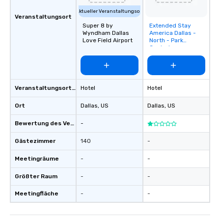
Aktueller Veranstaltungsort
Veranstaltungsort
Super 8 by
Extended Stay
Removed from
Wyndham Dallas
America Dallas -
favorites
Love Field Airport
North - Park
Central
Veranstaltungsortstyp
Hotel
Hotel
Ort
Dallas
, US
Dallas
, US
Bewertung des Veranstaltungsortes
-
Gästezimmer
140
-
Meetingräume
-
-
Größter Raum
-
-
Meetingfläche
-
-