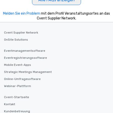
itinerary. You Get a Dinner and a Show
Our tours offer an exqu
entertainment. All tour
Melden Sie ein Problem
mit dem Profil Veranstaltungsortes an das
knowledgeable, profes
Cvent Supplier Network.
who leads the group on
offering engaging tidb
Cvent Supplier Network
fascinating stories. S
interactive experience
OnSite Solutions
along the way exclusive
ensuring there is neve
Eventmanagementsoftware
Different Types of Cuis
Eventregistrierungssoftware
experiences offer the a
several renowned rest
Mobile Event-Apps
convenient outing, inc
Strategic Meetings Management
and your guests might
Online-Umfragesoftware
discovered otherwise 
at a typical corporate 
Webinar-Plattform
a way to try some of t
in the city and dive in
Cvent-Startseite
cuisines and dishes. Al
Kontakt
selected dishes are cu
Kundenbetreuung
high standards to ensu