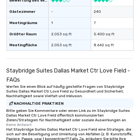
Bewertung des Veranstaltungsortes
remember to submit ah
Gästezimmer
-
240
date any dietary restr
allergies for anyone in
Meetingräume
1
7
Feel Like a VIP at Each
Smacking Foodie Tours
Größter Raum
2.053 sq ft
5.400 sq ft
group members never 
Meetingfläche
2.053 sq ft
8.642 sq ft
about waiting in line to
restaurant or being sh
than desirable table. O
everyone is treated lik
Staybridge Suites Dallas Market Ctr Love Field -
immediate seating upon
What’s more, your gro
FAQs
a special warm welcom
Werfen Sie einen Blick auf häufig gestellte Fragen von Staybridge
from the restaurant c
Suites Dallas Market Ctr Love Field zu Gesundheit und Sicherheit,
Nachhaltigkeit sowie Vielfalt und Inklusion.
be printed featuring yo
NACHHALTIGE PRAKTIKEN
which can be an added 
Bitte geben Sie Kommentare oder einen Link zu im Staybridge Suites
those Instagram mome
Dallas Market Ctr Love Field öffentlich kommunizierten
For added ease, we ca
Zielen/Strategien für Nachhaltigkeit oder soziale Auswirkungen an.
transportation pick-up
Keine Antwort.
Hat Staybridge Suites Dallas Market Ctr Love Field eine Strategie, die
as well as an event ph
sich auf die Beseitigung und Umleitung von Abfällen (z. B. Kunststoffe,
for groups that desire 
Papiere, Pappe, usw.) konzentriert? Falls Ja, erläutern Sie bitte Ihre