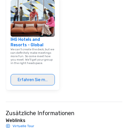
team building. All-Inclusive Group
Dining When meeting p
corporate group event
Smacking Foodie Tours,
group is assured a top
experience with three 
IHG Hotels and
signature dishes at ea
Resorts - Global
Our affordable tours a
We can't create the deck, but we
person with tax and gr
can definitely make meetings
more fun. So come meet how
included. The only thi
you meet. We'll get your group
are drinks. However, 
in the right headspace.
package upgrade is ava
provides guests a sign
Erfahren Sie mehr
at various stops. Build Your Network
Our exclusive experien
ultimate networking op
a typical sit-down dinn
to engage the person t
right of you. Because 
Zusätzliche Informationen
place at multiple resta
Weblinks
walking in between, th
Virtuelle Tour