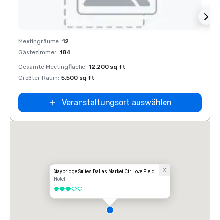
Removed from favorites
Rem
Meetingräume
:
12
Meeti
Gästezimmer
:
184
Gäste
Gesamte Meetingfläche
:
12.200 sq ft
Gesam
Größter Raum
:
5.500 sq ft
Größt
Veranstaltungsort auswählen
Staybridge Suites Dallas Market Ctr Love Field
Hotel
3 von 5