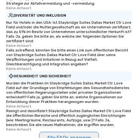
Strategie zur Abfallvermeidung und -vermeidung.
experience, we can als
Keine Antwort.
an evening helicopter 
DIVERSITÄT UND INKLUSION
glittering lights of The S
Nur für Hotels in den USA: Ist Staybridge Suites Dallas Market Ctr Love
Memorable Experience f
Field und/oder die Muttergesellschaft als ein Unternehmen zertifiziert,
Smacking Foodie Tours
das zu 51% im Besitz von Unternehmen unterschiedlicher Herkunft ist?
to gather and dine tha
Falls Ja, geben Sie bitte an, als welche der folgenden Optionen Sie
zertifiziert sind:
experienced, and all ar
Keine Antwort.
remember. Our one-of-
Falls zutreffend, könnten Sie bitte einen Link zum öffentlichen Bericht
von Staybridge Suites Dallas Market Ctr Love Field über seine
are special, from the fi
Verpflichtungen und Initiativen in Bezug auf Vielfalt,
last. It’s an experienc
Gleichberechtigung und Integration angeben?
will reminisce about lo
Keine Antwort.
leave. Location, Location, Location
GESUNDHEIT UND SICHERHEIT
One of the best reason
Wurden die Praktiken im Staybridge Suites Dallas Market Ctr Love
convenient and efficie
Field auf der Grundlage von Empfehlungen des Gesundheitsdienstes
von öffentlichen Regierungsstellen oder privaten Organisationen
experience is designed
entwickelt? Falls ja, geben Sie bitte an, welche Organisationen zur
restaurants are within
Entwicklung dieser Praktiken herangezogen wurden:
Keine Antwort.
walking distance of ea
Reinigt und desinfiziert Staybridge Suites Dallas Market Ctr Love Field
short stroll allows you
die öffentlichen Bereiche und öffentlich zugänglichen Einrichtungen
members a chance to 
(wie: Meetingräume, Restaurants, Aufzüge, usw.)? Falls Ja,
beschreiben Sie alle neuen Maßnahmen, die ergriffen wurden.
networking opportunit
Keine Antwort.
heading to the next pl
Alle FAQs anzeigen