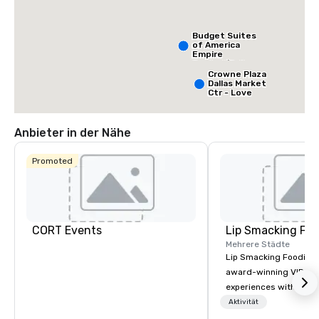
Budget Suites
of America
Empire
Central/Dallas
Crowne Plaza
Dallas Market
Ctr - Love
Field
Anbieter in der Nähe
Promoted
CORT Events
Lip Smacking Foo
Mehrere Städte
Lip Smacking Foodie T
award-winning VIP gro
experiences with visits
restaurants throughou
Aktivität
States. Choose either