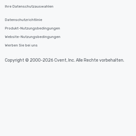
delight any palate. Tours Available
Ihre Datenschutzauswahlen
from Day to Night With
group experience, bookin
Datenschutzrichtlinie
key. Whether you desir
Produkt-Nutzungsbedingungen
business hours or earl
Website-Nutzungsbedingungen
after work, we can coo
you to provide options 
Werben Sie bei uns
needs. Go for as Long or as Short as
You Like Along with fle
Copyright © 2000-2026 Cvent, Inc. Alle Rechte vorbehalten.
scheduling, Lip Smack
Tours also provides a 
durations. Our shortes
2.5 hours; our longest 
hours, with optional 
incentives.