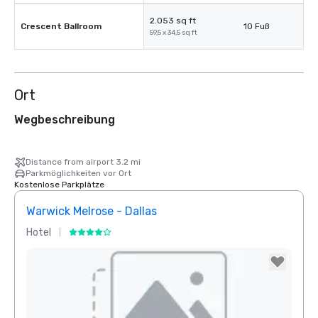
2.053 sq ft
Crescent Ballroom
10 Fuß
59,5 x 34,5 sq ft
Ort
Wegbeschreibung
Distance from airport 3.2 mi
Parkmöglichkeiten vor Ort
Kostenlose Parkplätze
Warwick Melrose - Dallas
Crow
Hotel
Hotel