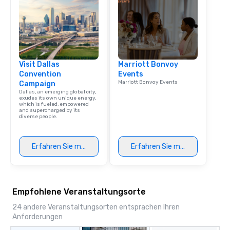
Dining When meeting p
corporate group event
Smacking Foodie Tours,
group is assured a top
experience with three 
Visit Dallas
Marriott Bonvoy
signature dishes at ea
Convention
Events
Our affordable tours a
Marriott Bonvoy Events
Campaign
person with tax and gr
Dallas, an emerging global city,
included. The only thi
exudes its own unique energy,
which is fueled, empowered
are drinks. However, 
and supercharged by its
diverse people.
package upgrade is ava
provides guests a sign
at various stops. Build Your Network
Erfahren Sie mehr
Erfahren Sie mehr
Our exclusive experien
ultimate networking op
a typical sit-down dinn
to engage the person t
Empfohlene Veranstaltungsorte
right of you. Because 
place at multiple resta
24 andere Veranstaltungsorten entsprachen Ihren
walking in between, th
Anforderungen
countless opportunitie