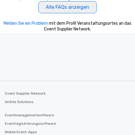
Our tours offer an exqu
Alle FAQs anzeigen
entertainment. All tour
knowledgeable, profes
who leads the group on
Melden Sie ein Problem
mit dem Profil Veranstaltungsortes an das
Cvent Supplier Network.
offering engaging tidb
fascinating stories. S
interactive experience
along the way exclusive
ensuring there is neve
Different Types of Cuis
experiences offer the a
several renowned rest
convenient outing, inc
and your guests might
discovered otherwise 
Cvent Supplier Network
at a typical corporate 
OnSite Solutions
a way to try some of t
in the city and dive in
Eventmanagementsoftware
cuisines and dishes. Al
Eventregistrierungssoftware
selected dishes are cu
high standards to ensu
Mobile Event-Apps