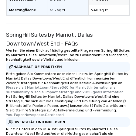
remember to submit ah
date any dietary restr
Meetingfläche
615 sq ft
940 sq ft
allergies for anyone in
Feel Like a VIP at Each
Smacking Foodie Tours
group members never 
SpringHill Suites by Marriott Dallas
about waiting in line to
Downtown/West End - FAQs
restaurant or being sh
Werfen Sie einen Blick auf häufig gestellte Fragen von SpringHill Suites
than desirable table. O
by Marriott Dallas Downtown/West End zu Gesundheit und Sicherheit,
everyone is treated lik
Nachhaltigkeit sowie Vielfalt und Inklusion.
immediate seating upon
NACHHALTIGE PRAKTIKEN
What’s more, your gro
Bitte geben Sie Kommentare oder einen Link zu im SpringHill Suites by
a special warm welcom
Marriott Dallas Downtown/West End öffentlich kommunizierten
Zielen/Strategien für Nachhaltigkeit oder soziale Auswirkungen an.
from the restaurant c
Please visit Marriott.com/Serve360 for Marriott International's 
be printed featuring yo
sustainability & social impact strategy and 2025 goals information.
Hat SpringHill Suites by Marriott Dallas Downtown/West End eine
which can be an added 
Strategie, die sich auf die Beseitigung und Umleitung von Abfällen (z.
those Instagram mome
B. Kunststoffe, Papiere, Pappe, usw.) konzentriert? Falls Ja, erläutern
For added ease, we ca
Sie bitte Ihre Strategie zur Abfallvermeidung und -vermeidung.
Yes, Paper,Newspaper,Cardboard
transportation pick-up
DIVERSITÄT UND INKLUSION
as well as an event ph
Nur für Hotels in den USA: Ist SpringHill Suites by Marriott Dallas
for groups that desire 
Downtown/West End und/oder die Muttergesellschaft als ein
experience, we can als