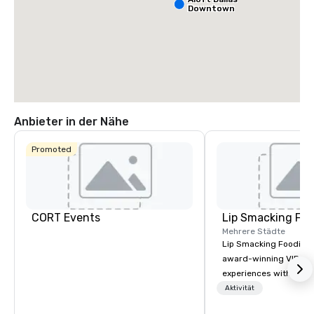
Downtown
Anbieter in der Nähe
Promoted
CORT Events
Lip Smacking Foo
Mehrere Städte
Lip Smacking Foodie T
award-winning VIP gro
experiences with visits
restaurants throughou
Aktivität
States. Choose either