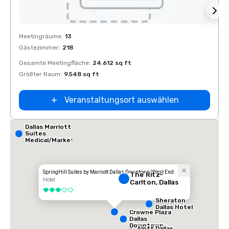
Removed from favorites
Rem
Meetingräume
:
13
Meeti
Gästezimmer
:
218
Gäste
Gesamte Meetingfläche
:
24.612 sq ft
Gesam
Größter Raum
:
9.548 sq ft
Größt
Veranstaltungsort auswählen
Dallas Marriott
Suites
Medical/Market
Center
SpringHill Suites by Marriott Dallas Downtown/West End
The Ritz-
Hotel
Carlton, Dallas
3 von 5
Sheraton
Dallas Hotel
Crowne Plaza
Dallas
Downtown
Aloft Dallas