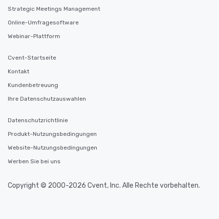
delight any palate. Tours Available
Strategic Meetings Management
from Day to Night With
Online-Umfragesoftware
group experience, bookin
key. Whether you desir
Webinar-Plattform
business hours or earl
after work, we can coo
Cvent-Startseite
you to provide options 
Kontakt
needs. Go for as Long or as Short as
You Like Along with fle
Kundenbetreuung
scheduling, Lip Smack
Ihre Datenschutzauswahlen
Tours also provides a 
durations. Our shortes
Datenschutzrichtlinie
2.5 hours; our longest 
Produkt-Nutzungsbedingungen
hours, with optional 
incentives.
Website-Nutzungsbedingungen
Werben Sie bei uns
Copyright © 2000-2026 Cvent, Inc. Alle Rechte vorbehalten.