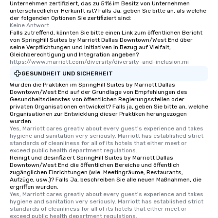
Unternehmen zertifiziert, das zu 51% im Besitz von Unternehmen
an evening helicopter 
unterschiedlicher Herkunft ist? Falls Ja, geben Sie bitte an, als welche
der folgenden Optionen Sie zertifiziert sind:
glittering lights of The S
Keine Antwort.
Memorable Experience f
Falls zutreffend, könnten Sie bitte einen Link zum öffentlichen Bericht
von SpringHill Suites by Marriott Dallas Downtown/West End über
Smacking Foodie Tours
seine Verpflichtungen und Initiativen in Bezug auf Vielfalt,
to gather and dine tha
Gleichberechtigung und Integration angeben?
experienced, and all ar
https://www.marriott.com/diversity/diversity-and-inclusion.mi
remember. Our one-of-
GESUNDHEIT UND SICHERHEIT
are special, from the fi
Wurden die Praktiken im SpringHill Suites by Marriott Dallas
last. It’s an experienc
Downtown/West End auf der Grundlage von Empfehlungen des
Gesundheitsdienstes von öffentlichen Regierungsstellen oder
will reminisce about lo
privaten Organisationen entwickelt? Falls ja, geben Sie bitte an, welche
leave. Location, Location, Location
Organisationen zur Entwicklung dieser Praktiken herangezogen
wurden:
One of the best reason
Yes, Marriott cares greatly about every guest's experience and takes 
convenient and efficie
hygiene and sanitation very seriously. Marriott has established strict 
experience is designed
standards of cleanliness for all of its hotels that either meet or 
exceed public health department regulations. 
restaurants are within
Reinigt und desinfiziert SpringHill Suites by Marriott Dallas
walking distance of ea
Downtown/West End die öffentlichen Bereiche und öffentlich
zugänglichen Einrichtungen (wie: Meetingräume, Restaurants,
short stroll allows you
Aufzüge, usw.)? Falls Ja, beschreiben Sie alle neuen Maßnahmen, die
members a chance to 
ergriffen wurden.
networking opportunit
Yes, Marriott cares greatly about every guest's experience and takes 
hygiene and sanitation very seriously. Marriott has established strict 
heading to the next pl
standards of cleanliness for all of its hotels that either meet or 
itinerary. You Get a Dinner and a Show
exceed public health department regulations. 