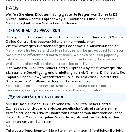
What’s more, your gro
FAQs
a special warm welcom
from the restaurant c
Werfen Sie einen Blick auf häufig gestellte Fragen von Sonesta ES
Suites Dallas Central Expressway zu Gesundheit und Sicherheit,
be printed featuring yo
Nachhaltigkeit sowie Vielfalt und Inklusion.
which can be an added 
NACHHALTIGE PRAKTIKEN
those Instagram mome
Bitte geben Sie Kommentare oder einen Link zu im Sonesta ES Suites
For added ease, we ca
Dallas Central Expressway öffentlich kommunizierten
transportation pick-up
Zielen/Strategien für Nachhaltigkeit oder soziale Auswirkungen an.
as well as an event ph
Many new strategies and daily initiatives will be introduced to run our 
hotels more efficient and earth friendly. We have reduced paper by 
for groups that desire 
introducing communication via electronic technology. Energy and 
experience, we can als
water reduction will continue to be a top priority.
Hat Sonesta ES Suites Dallas Central Expressway eine Strategie, die
an evening helicopter 
sich auf die Beseitigung und Umleitung von Abfällen (z. B. Kunststoffe,
glittering lights of The S
Papiere, Pappe, usw.) konzentriert? Falls Ja, erläutern Sie bitte Ihre
Memorable Experience f
Strategie zur Abfallvermeidung und -vermeidung.
Yes, Our parent company, the RMR Group, focuses on reduction of 
Smacking Foodie Tours
emissions, energy, water, and waste within its portfolio
to gather and dine tha
DIVERSITÄT UND INKLUSION
experienced, and all ar
Nur für Hotels in den USA: Ist Sonesta ES Suites Dallas Central
remember. Our one-of-
Expressway und/oder die Muttergesellschaft als ein Unternehmen
are special, from the fi
zertifiziert, das zu 51% im Besitz von Unternehmen unterschiedlicher
Herkunft ist? Falls Ja, geben Sie bitte an, als welche der folgenden
last. It’s an experienc
Optionen Sie zertifiziert sind:
will reminisce about lo
NA
Falls zutreffend, könnten Sie bitte einen Link zum öffentlichen Bericht
leave. Location, Location, Location