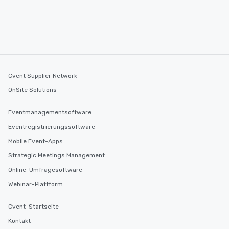
several renowned rest
convenient outing, inc
and your guests might
discovered otherwise 
at a typical corporate 
a way to try some of t
in the city and dive in
Cvent Supplier Network
cuisines and dishes. Al
OnSite Solutions
selected dishes are cu
high standards to ensu
delight any palate. Tours Available
Eventmanagementsoftware
from Day to Night With
Eventregistrierungssoftware
group experience, bookin
Mobile Event-Apps
key. Whether you desir
business hours or earl
Strategic Meetings Management
after work, we can coo
Online-Umfragesoftware
you to provide options 
Webinar-Plattform
needs. Go for as Long or as Short as
You Like Along with fle
Cvent-Startseite
scheduling, Lip Smack
Tours also provides a 
Kontakt