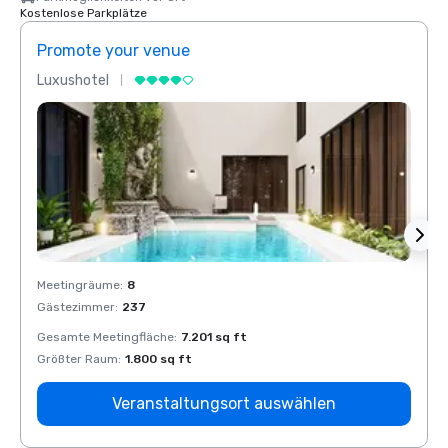
Kostenlose Parkplätze
Promote your venue
Prom
Luxushotel
Luxus
Meetingräume
:
8
Meeti
Gästezimmer
:
237
Gäste
Gesamte Meetingfläche
:
7.201 sq ft
Gesam
Größter Raum
:
1.800 sq ft
Größt
Veranstaltungsort auswählen