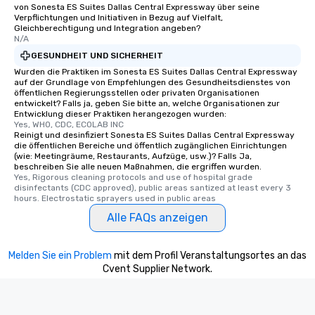
von Sonesta ES Suites Dallas Central Expressway über seine
One of the best reason
Verpflichtungen und Initiativen in Bezug auf Vielfalt,
convenient and efficie
Gleichberechtigung und Integration angeben?
N/A
experience is designed
GESUNDHEIT UND SICHERHEIT
restaurants are within
walking distance of ea
Wurden die Praktiken im Sonesta ES Suites Dallas Central Expressway
auf der Grundlage von Empfehlungen des Gesundheitsdienstes von
short stroll allows you
öffentlichen Regierungsstellen oder privaten Organisationen
members a chance to 
entwickelt? Falls ja, geben Sie bitte an, welche Organisationen zur
Entwicklung dieser Praktiken herangezogen wurden:
networking opportunit
Yes, WHO, CDC, ECOLAB INC
heading to the next pl
Reinigt und desinfiziert Sonesta ES Suites Dallas Central Expressway
itinerary. You Get a Dinner and a Show
die öffentlichen Bereiche und öffentlich zugänglichen Einrichtungen
(wie: Meetingräume, Restaurants, Aufzüge, usw.)? Falls Ja,
Our tours offer an exqu
beschreiben Sie alle neuen Maßnahmen, die ergriffen wurden.
entertainment. All tour
Yes, Rigorous cleaning protocols and use of hospital grade 
disinfectants (CDC approved), public areas santized at least every 3 
knowledgeable, profes
hours. Electrostatic sprayers used in public areas
who leads the group on
Alle FAQs anzeigen
offering engaging tidb
fascinating stories. S
interactive experience
Melden Sie ein Problem
mit dem Profil Veranstaltungsortes an das
along the way exclusive
Cvent Supplier Network.
ensuring there is neve
Different Types of Cuis
experiences offer the a