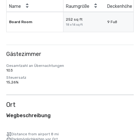
Name
Raumgröße
Deckenhöhe
252 sq ft
Board Room
9 Fuß
18 x 14 sq ft
Gästezimmer
Gesamtzahl an Übernachtungen
103
Steuersatz
15,26%
Ort
Wegbeschreibung
Distance from airport 8 mi
Parkmöglichkeiten vor Ort