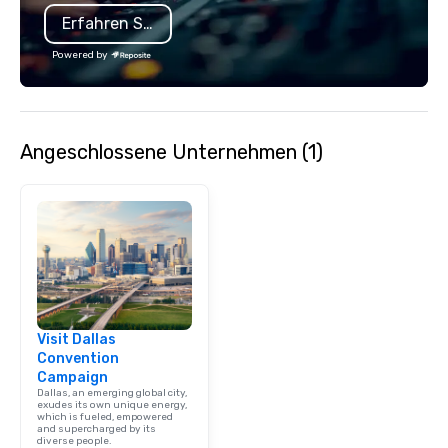
is led by a professiona
Erfahren Sie mehr
specializing in escort
with utmost care, who
Powered by
each experience with 
engaging information 
Lip Smacking Foodie T
entertaining activity 
Angeschlossene Unternehmen (1)
dining experience meld
that are sure to add ne
meeting events, from 
team building. All-Inclusive Group
Dining When meeting p
corporate group event
Smacking Foodie Tours,
group is assured a top
experience with three 
Visit Dallas
signature dishes at ea
Convention
Our affordable tours a
Campaign
person with tax and gr
Dallas, an emerging global city,
included. The only thi
exudes its own unique energy,
which is fueled, empowered
are drinks. However, 
and supercharged by its
diverse people.
package upgrade is ava