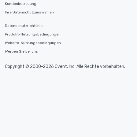
durations. Our shortes
Kundenbetreuung
2.5 hours; our longest 
Ihre Datenschutzauswahlen
hours, with optional 
incentives.
Datenschutzrichtlinie
Produkt-Nutzungsbedingungen
Website-Nutzungsbedingungen
Werben Sie bei uns
Copyright © 2000-2026 Cvent, Inc. Alle Rechte vorbehalten.