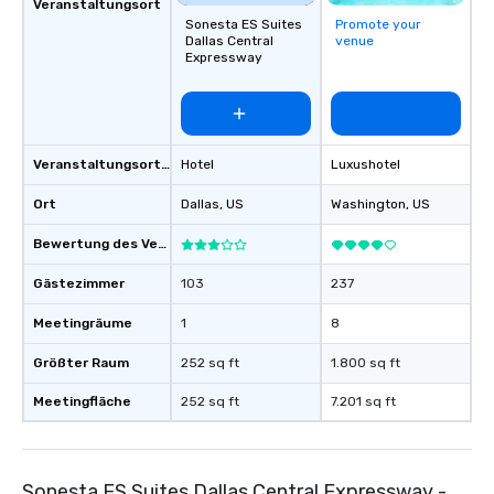
Veranstaltungsort
choice for any corpora
Sonesta ES Suites
Promote your
Stress-Free Booking 
Dallas Central
venue
a tour is stress-free a
Expressway
enjoy the company of 
more easily. You’ll tak
knowing that everythin
of from the moment the
Veranstaltungsortstyp
Hotel
Luxushotel
booked to the minute i
Since the menu is alre
Ort
Dallas
, US
Washington
, US
have nothing to worry 
remember to submit ah
Bewertung des Veranstaltungsortes
date any dietary restr
Gästezimmer
103
237
allergies for anyone in
Feel Like a VIP at Each
Meetingräume
1
8
Smacking Foodie Tours
group members never 
Größter Raum
252 sq ft
1.800 sq ft
about waiting in line to
Meetingfläche
252 sq ft
7.201 sq ft
restaurant or being sh
than desirable table. O
everyone is treated lik
immediate seating upon
Sonesta ES Suites Dallas Central Expressway -