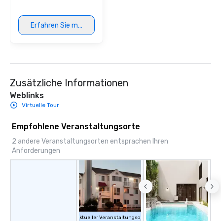
provides guests a sign
at various stops. Build Your Network
Erfahren Sie mehr
Our exclusive experien
ultimate networking op
a typical sit-down dinn
to engage the person t
right of you. Because 
Zusätzliche Informationen
place at multiple resta
walking in between, th
Weblinks
countless opportunitie
Virtuelle Tour
with different people 
down at each venue a
Empfohlene Veranstaltungsorte
traverse along the way
2 andere Veranstaltungsorten entsprachen Ihren
experiences not only 
Anforderungen
ways to network, but a
way to do so. Large Groups Welcome
Lip Smacking Foodie To
groups, small or large.
experiences can acc
groups from as few as
as 500 guests, making
Aktueller Veranstaltungsort