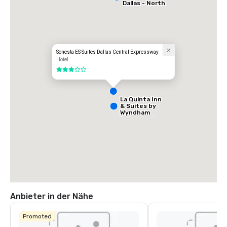
Dallas - North
- Park Central
Sonesta ES Suites Dallas Central Expressway
Hotel
3 von 5
La Quinta Inn
& Suites by
Wyndham
Dallas North
Central
Anbieter in der Nähe
Promoted