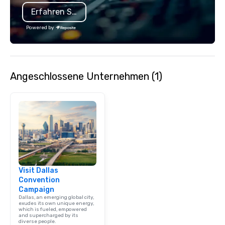
Erfahren Sie mehr
Powered by
Angeschlossene Unternehmen (1)
Visit Dallas
Convention
Campaign
Dallas, an emerging global city,
exudes its own unique energy,
which is fueled, empowered
and supercharged by its
diverse people.