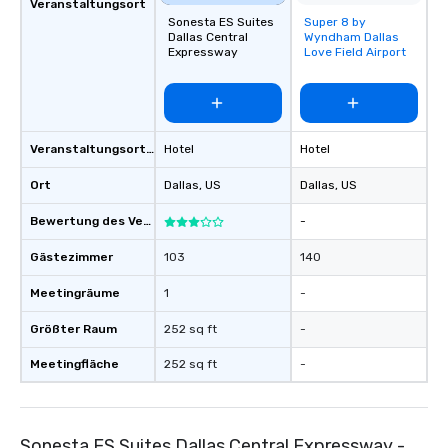
Veranstaltungsort
Sonesta ES Suites
Super 8 by
Removed from
Dallas Central
Wyndham Dallas
favorites
Expressway
Love Field Airport
Veranstaltungsortstyp
Hotel
Hotel
Ort
Dallas
, US
Dallas
, US
Bewertung des Veranstaltungsortes
-
Gästezimmer
103
140
Meetingräume
1
-
Größter Raum
252 sq ft
-
Meetingfläche
252 sq ft
-
Sonesta ES Suites Dallas Central Expressway -