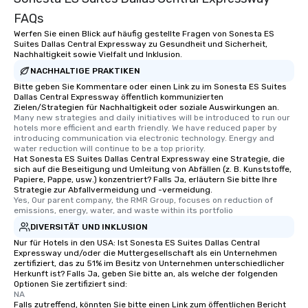
FAQs
Werfen Sie einen Blick auf häufig gestellte Fragen von Sonesta ES
Suites Dallas Central Expressway zu Gesundheit und Sicherheit,
Nachhaltigkeit sowie Vielfalt und Inklusion.
NACHHALTIGE PRAKTIKEN
Bitte geben Sie Kommentare oder einen Link zu im Sonesta ES Suites
Dallas Central Expressway öffentlich kommunizierten
Zielen/Strategien für Nachhaltigkeit oder soziale Auswirkungen an.
Many new strategies and daily initiatives will be introduced to run our 
hotels more efficient and earth friendly. We have reduced paper by 
introducing communication via electronic technology. Energy and 
water reduction will continue to be a top priority.
Hat Sonesta ES Suites Dallas Central Expressway eine Strategie, die
sich auf die Beseitigung und Umleitung von Abfällen (z. B. Kunststoffe,
Papiere, Pappe, usw.) konzentriert? Falls Ja, erläutern Sie bitte Ihre
Strategie zur Abfallvermeidung und -vermeidung.
Yes, Our parent company, the RMR Group, focuses on reduction of 
emissions, energy, water, and waste within its portfolio
DIVERSITÄT UND INKLUSION
Nur für Hotels in den USA: Ist Sonesta ES Suites Dallas Central
Expressway und/oder die Muttergesellschaft als ein Unternehmen
zertifiziert, das zu 51% im Besitz von Unternehmen unterschiedlicher
Herkunft ist? Falls Ja, geben Sie bitte an, als welche der folgenden
Optionen Sie zertifiziert sind:
NA
Falls zutreffend, könnten Sie bitte einen Link zum öffentlichen Bericht