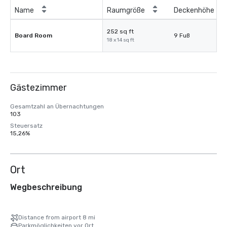
Name
Raumgröße
Deckenhöhe
252 sq ft
Board Room
9 Fuß
18 x 14 sq ft
Gästezimmer
Gesamtzahl an Übernachtungen
103
Steuersatz
15,26%
Ort
Wegbeschreibung
Distance from airport 8 mi
Parkmöglichkeiten vor Ort