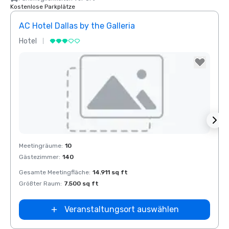
Kostenlose Parkplätze
AC Hotel Dallas by the Galleria
The 
Hotel
Hotel
Removed from favorites
Rem
Meetingräume
:
10
Meeti
Gästezimmer
:
140
Gäste
otel Dallas
Gesamte Meetingfläche
:
14.911 sq ft
Gesam
he Galleria
Größter Raum
:
7.500 sq ft
Größt
Veranstaltungsort auswählen
Extended
Stay America