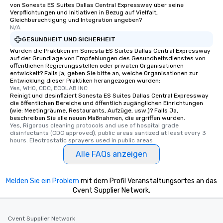
von Sonesta ES Suites Dallas Central Expressway über seine
Verpflichtungen und Initiativen in Bezug auf Vielfalt,
Gleichberechtigung und Integration angeben?
N/A
GESUNDHEIT UND SICHERHEIT
Wurden die Praktiken im Sonesta ES Suites Dallas Central Expressway
auf der Grundlage von Empfehlungen des Gesundheitsdienstes von
öffentlichen Regierungsstellen oder privaten Organisationen
entwickelt? Falls ja, geben Sie bitte an, welche Organisationen zur
Entwicklung dieser Praktiken herangezogen wurden:
Yes, WHO, CDC, ECOLAB INC
Reinigt und desinfiziert Sonesta ES Suites Dallas Central Expressway
die öffentlichen Bereiche und öffentlich zugänglichen Einrichtungen
(wie: Meetingräume, Restaurants, Aufzüge, usw.)? Falls Ja,
beschreiben Sie alle neuen Maßnahmen, die ergriffen wurden.
Yes, Rigorous cleaning protocols and use of hospital grade 
disinfectants (CDC approved), public areas santized at least every 3 
hours. Electrostatic sprayers used in public areas
Alle FAQs anzeigen
Melden Sie ein Problem
mit dem Profil Veranstaltungsortes an das
Cvent Supplier Network.
Cvent Supplier Network