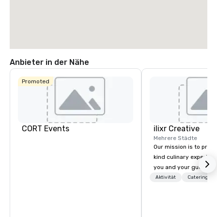
Anbieter in der Nähe
Promoted
CORT Events
ilixr Creative
Mehrere Städte
Our mission is to prov
kind culinary experien
you and your guests wi
memories and satiated
Aktivität
Catering
detail is meticulously 
our commitment to hosp
over 40 years of expe