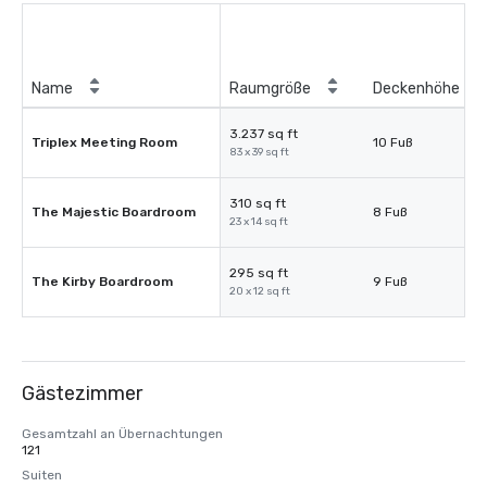
Name
Raumgröße
Deckenhöhe
3.237 sq ft
Triplex Meeting Room
10 Fuß
83 x 39 sq ft
310 sq ft
The Majestic Boardroom
8 Fuß
23 x 14 sq ft
295 sq ft
The Kirby Boardroom
9 Fuß
20 x 12 sq ft
Gästezimmer
Gesamtzahl an Übernachtungen
121
Suiten