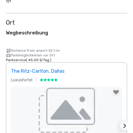
121
Ort
Wegbeschreibung
Distance from airport 22.1 mi
Parkmöglichkeiten vor Ort
Parkservice
(
45,00 $
/
Tag
)
The Ritz-Carlton, Dallas
Sher
Luxushotel
Hotel