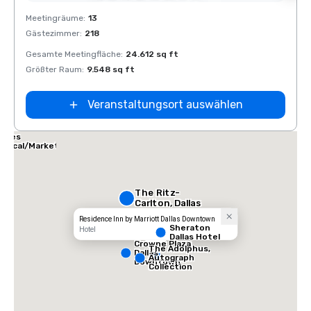
Removed from favorites
Rem
Meetingräume
:
13
Meeti
Gästezimmer
:
218
Gäste
Gesamte Meetingfläche
:
24.612 sq ft
Gesam
Größter Raum
:
9.548 sq ft
Größt
Veranstaltungsort auswählen
allas Marriott
uites
edical/Market
enter
The Ritz-
Carlton, Dallas
Residence Inn by Marriott Dallas Downtown
Sheraton
Hotel
Dallas Hotel
Crowne Plaza
The Adolphus,
Dallas
Autograph
Downtown
Collection