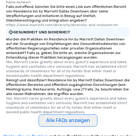
Keine Antwort.
Falls zutreffend, könnten Sie bitte einen Link zum öffentlichen Bericht
von Residence Inn by Marriott Dallas Downtown über seine
Verpflichtungen und Initiativen in Bezug auf Vielfalt,
Gleichberechtigung und Integration angeben?
https://www.marriott.com/diversity/diversity-and-inclusion.mi
GESUNDHEIT UND SICHERHEIT
Wurden die Praktiken im Residence Inn by Marriott Dallas Downtown
auf der Grundlage von Empfehlungen des Gesundheitsdienstes von
öffentlichen Regierungsstellen oder privaten Organisationen
entwickelt? Falls ja, geben Sie bitte an, welche Organisationen zur
Entwicklung dieser Praktiken herangezogen wurden:
Yes, Marriott cares greatly about every guest's experience and takes 
hygiene and sanitation very seriously. Marriott has established strict 
standards of cleanliness for all of its hotels that either meet or 
exceed public health department regulations. 
Reinigt und desinfiziert Residence Inn by Marriott Dallas Downtown die
öffentlichen Bereiche und öffentlich zugänglichen Einrichtungen (wie:
Meetingräume, Restaurants, Aufzüge, usw.)? Falls Ja, beschreiben Sie
alle neuen Maßnahmen, die ergriffen wurden.
Yes, Marriott cares greatly about every guest's experience and takes 
hygiene and sanitation very seriously. Marriott has established strict 
standards of cleanliness for all of its hotels that either meet or 
exceed public health department regulations. 
Alle FAQs anzeigen