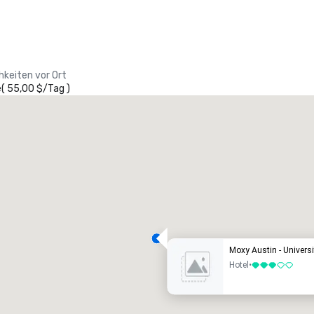
hkeiten vor Ort
e
(
55,00 $
/
Tag
)
Moxy Austin - Universi
Hotel
•
3 von 5