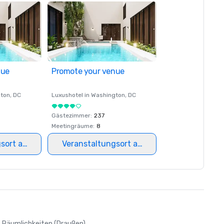
nue
Promote your venue
ton
, DC
Luxushotel in
Washington
, DC
Gästezimmer
:
237
Meetingräume
:
8
gsort auswählen
Veranstaltungsort auswählen
Räumlichkeiten (Draußen)