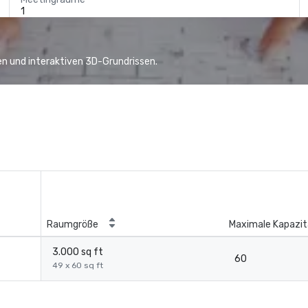
1
n und interaktiven 3D-Grundrissen.
Raumgröße
Maximale Kapazit
3.000 sq ft
60
49 x 60 sq ft