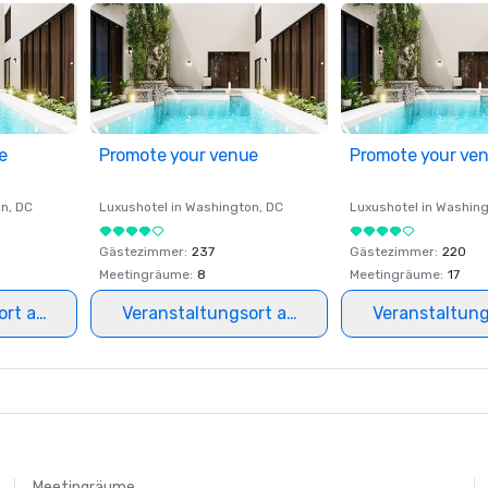
e
Promote your venue
Promote your ve
on
, DC
Luxushotel in
Washington
, DC
Luxushotel in
Washing
Gästezimmer
:
237
Gästezimmer
:
220
Meetingräume
:
8
Meetingräume
:
17
ort auswählen
Veranstaltungsort auswählen
Veranstaltun
Meetingräume