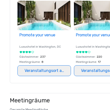
Promote your venue
Promote your venu
Luxushotel in
Washington
, DC
Luxushotel in
Washingt
Gästezimmer
:
237
Gästezimmer
:
220
Meetingräume
:
8
Meetingräume
:
17
Veranstaltungsort auswählen
Veranstaltungs
Meetingräume
Gesamte Meetingfläche