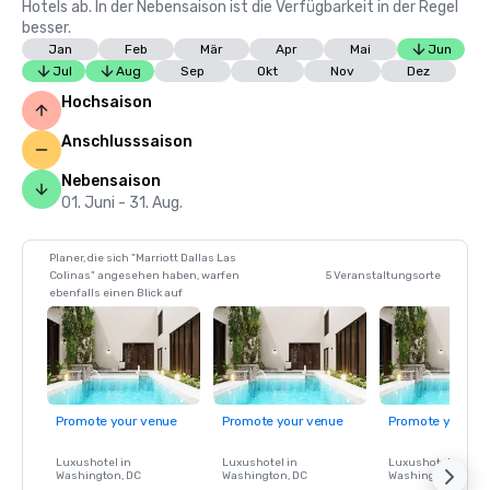
Hotels ab. In der Nebensaison ist die Verfügbarkeit in der Regel
besser.
Jan
Feb
Mär
Apr
Mai
Jun
Jul
Aug
Sep
Okt
Nov
Dez
Hochsaison
Anschlusssaison
Nebensaison
01. Juni - 31. Aug.
Planer, die sich "Marriott Dallas Las
Colinas" angesehen haben, warfen
5 Veranstaltungsorte
ebenfalls einen Blick auf
Promote your venue
Promote your venue
Promote your ve
Luxushotel in
Luxushotel in
Luxushotel in
Washington
, DC
Washington
, DC
Washington
, DC