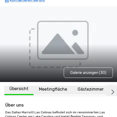
Kontaktieren Sie uns
Galerie anzeigen (30)
Übersicht
Meetingfläche
Gästezimmer
O
Über uns
Das Dallas Marriott Las Colinas befindet sich im renommierten Las 
Colinas Center am Lake Carolina und bietet flexible Tagungs- und 