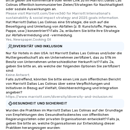
Bitte geben Sie Kommentare oder einen Link zu im Marriott Dallas Las
Colinas öffentlich kommunizierten Zielen/Strategien für Nachhaltigkeit
oder soziale Auswirkungen an.
Please visit Marriott.com/Serve360 for Marriott International's 
sustainability & social impact strategy and 2025 goals information.
Hat Marriott Dallas Las Colinas eine Strategie, die sich auf die
Beseitigung und Umleitung von Abfällen (z. B. Kunststoffe, Papiere,
Pappe, usw.) konzentriert? Falls Ja, erläutern Sie bitte Ihre Strategie
zur Abfallvermeidung und -vermeidung.
Yes, Newspaper,Cooking Oil
DIVERSITÄT UND INKLUSION
Nur für Hotels in den USA: Ist Marriott Dallas Las Colinas und/oder die
Muttergesellschaft als ein Unternehmen zertifiziert, das zu 51% im
Besitz von Unternehmen unterschiedlicher Herkunft ist? Falls Ja,
geben Sie bitte an, als welche der folgenden Optionen Sie zertifiziert
sind:
Keine Antwort.
Falls zutreffend, könnten Sie bitte einen Link zum öffentlichen Bericht
von Marriott Dallas Las Colinas über seine Verpflichtungen und
Initiativen in Bezug auf Vielfalt, Gleichberechtigung und Integration
angeben?
https://www.marriott.com/diversity/diversity-and-inclusion.mi
GESUNDHEIT UND SICHERHEIT
Wurden die Praktiken im Marriott Dallas Las Colinas auf der Grundlage
von Empfehlungen des Gesundheitsdienstes von öffentlichen
Regierungsstellen oder privaten Organisationen entwickelt? Falls ja,
geben Sie bitte an, welche Organisationen zur Entwicklung dieser
Praktiken herangezogen wurden: