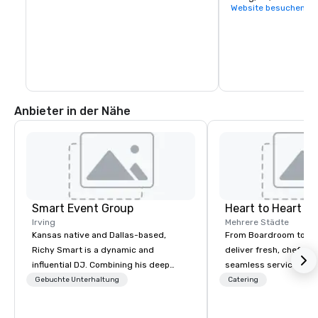
und ein Kino verfügt.
Website besuchen
Anbieter in der Nähe
Smart Event Group
Heart to Heart C
Irving
Mehrere Städte
Kansas native and Dallas-based,
From Boardroom to Ba
Richy Smart is a dynamic and
deliver fresh, chef-dr
influential DJ. Combining his deep
seamless service. Our
musical knowledge with exceptional
everything—menu desi
Gebuchte Unterhaltung
Catering
technical skills, he crafts immersive
coordination, and flaw
soundscapes that set the perfect
so you can focus on success