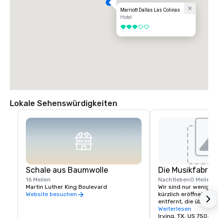
Marriott Dallas Las Colinas
Hotel
3 von 5
Lokale Sehenswürdigkeiten
Schale aus Baumwolle
Die Musikfabrik
16 Meilen
Nachtleben
0 Meilen
Martin Luther King Boulevard
Wir sind nur wenige 
kürzlich eröffneten T
Website besuchen
entfernt, die über ein
beliebte Restaurants,
Weiterlesen
Einzelhandelsgeschä
Irving, TX, US 75039