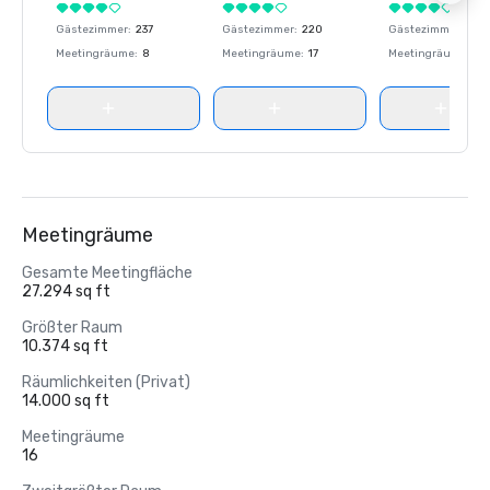
Gästezimmer
:
237
Gästezimmer
:
220
Gästezimmer
:
237
Meetingräume
:
8
Meetingräume
:
17
Meetingräume
:
8
Meetingräume
Gesamte Meetingfläche
27.294 sq ft
Größter Raum
10.374 sq ft
Räumlichkeiten (Privat)
14.000 sq ft
Meetingräume
16