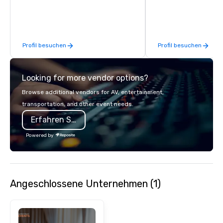
mood for audiences worldwide.
your team and clients 
Heart Catering—Dallas
premier choice for co
private events.
Profil besuchen
Profil besuchen
Looking for more vendor options?
Browse additional vendors for AV, entertainment,
transportation, and other event needs.
Erfahren Sie mehr
Powered by
Angeschlossene Unternehmen (1)