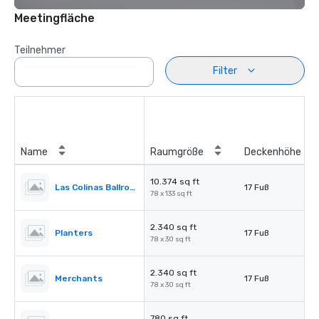
Meetingfläche
Teilnehmer
Filter
Name
Raumgröße
Deckenhöhe
10.374 sq ft
Las Colinas Ballroom
17 Fuß
78 x 133 sq ft
2.340 sq ft
Planters
17 Fuß
78 x 30 sq ft
2.340 sq ft
Merchants
17 Fuß
78 x 30 sq ft
780 sq ft