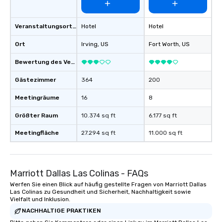
Veranstaltungsortstyp
Hotel
Hotel
Ort
Irving
, US
Fort Worth
, US
Bewertung des Veranstaltungsortes
Gästezimmer
364
200
Meetingräume
16
8
Größter Raum
10.374 sq ft
6.177 sq ft
Meetingfläche
27.294 sq ft
11.000 sq ft
Marriott Dallas Las Colinas - FAQs
Werfen Sie einen Blick auf häufig gestellte Fragen von Marriott Dallas
Las Colinas zu Gesundheit und Sicherheit, Nachhaltigkeit sowie
Vielfalt und Inklusion.
NACHHALTIGE PRAKTIKEN