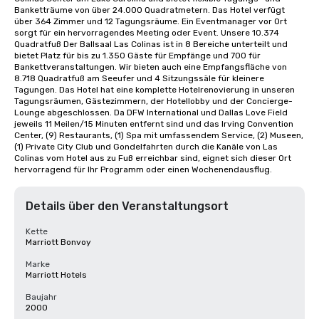
Banketträume von über 24.000 Quadratmetern. Das Hotel verfügt 
über 364 Zimmer und 12 Tagungsräume. Ein Eventmanager vor Ort 
sorgt für ein hervorragendes Meeting oder Event. Unsere 10.374 
Quadratfuß Der Ballsaal Las Colinas ist in 8 Bereiche unterteilt und 
bietet Platz für bis zu 1.350 Gäste für Empfänge und 700 für 
Bankettveranstaltungen. Wir bieten auch eine Empfangsfläche von 
8.718 Quadratfuß am Seeufer und 4 Sitzungssäle für kleinere 
Tagungen. Das Hotel hat eine komplette Hotelrenovierung in unseren 
Tagungsräumen, Gästezimmern, der Hotellobby und der Concierge-
Lounge abgeschlossen. Da DFW International und Dallas Love Field 
jeweils 11 Meilen/15 Minuten entfernt sind und das Irving Convention 
Center, (9) Restaurants, (1) Spa mit umfassendem Service, (2) Museen, 
(1) Private City Club und Gondelfahrten durch die Kanäle von Las 
Colinas vom Hotel aus zu Fuß erreichbar sind, eignet sich dieser Ort 
hervorragend für Ihr Programm oder einen Wochenendausflug.
Details über den Veranstaltungsort
Kette
Marriott Bonvoy
Marke
Marriott Hotels
Baujahr
2000