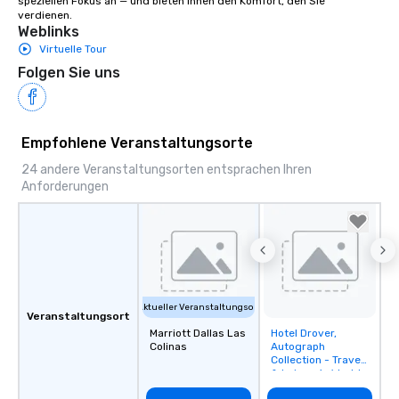
speziellen Fokus an — und bieten Ihnen den Komfort, den Sie 
verdienen.
Weblinks
Virtuelle Tour
Folgen Sie uns
Empfohlene Veranstaltungsorte
24 andere Veranstaltungsorten entsprachen Ihren
Anforderungen
Aktueller Veranstaltungsort
Veranstaltungsort
Marriott Dallas Las
Hotel Drover,
Removed from
Colinas
Autograph
favorites
Collection - Travel
& Leisure's World
Best for DFW