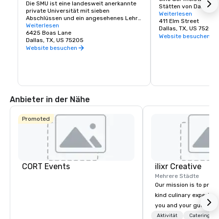
Die SMU ist eine landesweit anerkannte 
Stätten von Dallas!

private Universität mit sieben 
Telefon: (214) 747-66
Weiterlesen
Abschlüssen und ein angesehenes Lehr- 
411 Elm Street
und Forschungszentrum in der Nähe des 
Weiterlesen
Dallas, TX, US 75202
Stadtzentrums von Dallas. Die 11.000 
6425 Boas Lane
Website besuchen
Studierenden der SMU profitieren von 
Dallas, TX, US 75205
kleinen Klassen, 
Website besuchen
Forschungsmöglichkeiten, 
Führungskräfteentwicklung, 
internationalen Studien und innovativen 
Programmen. Die Universität wird durch 
ihre Partnerschaft mit der Region Dallas, 
einem globalen Handels- und 
Anbieter in der Nähe
Kulturzentrum, gestärkt. Studierende, 
Dozenten und Alumni der SMU verändern 
die Welt durch ihre gewählten 
Promoted
Fachgebiete, ihr bürgerschaftliches 
Engagement und ihren Dienst an der 
Gesellschaft.
CORT Events
ilixr Creative
Mehrere Städte
Our mission is to prov
kind culinary experien
you and your guests wi
memories and satiated
Aktivität
Catering