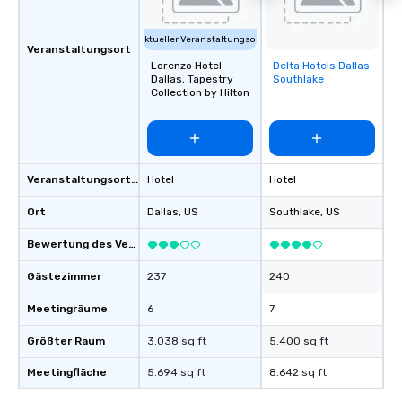
Aktueller Veranstaltungsort
Veranstaltungsort
Lorenzo Hotel
Delta Hotels Dallas
Removed from
Dallas, Tapestry
Southlake
favorites
Collection by Hilton
Veranstaltungsortstyp
Hotel
Hotel
Ort
Dallas
, US
Southlake
, US
Bewertung des Veranstaltungsortes
Gästezimmer
237
240
Meetingräume
6
7
Größter Raum
3.038 sq ft
5.400 sq ft
Meetingfläche
5.694 sq ft
8.642 sq ft