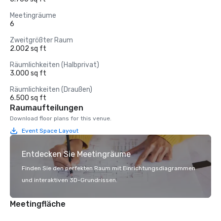
Meetingräume
6
Zweitgrößter Raum
2.002 sq ft
Räumlichkeiten (Halbprivat)
3.000 sq ft
Räumlichkeiten (Draußen)
6.500 sq ft
Raumaufteilungen
Download floor plans for this venue.
Event Space Layout
Entdecken Sie Meetingräume
Finden Sie den perfekten Raum mit Einrichtungsdiagrammen
und interaktiven 3D-Grundrissen.
Meetingfläche