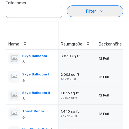
Teilnehmer
Filter
Name
Raumgröße
Deckenhöhe
Skye Ballroom
3.038 sq ft
12 Fuß
-
Skye Ballroom I
2.002 sq ft
12 Fuß
26 x 77 sq ft
Skye Ballroom II
1.036 sq ft
12 Fuß
28 x 37 sq ft
Toast Room
1.440 sq ft
12 Fuß
24 x 60 sq ft