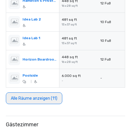
Hamilton's Private Room
448 sq ft
12 Fuß
16 x 28 sq ft
Idea Lab 2
481 sq ft
10 Fuß
13 x 37 sq ft
Idea Lab 1
481 sq ft
10 Fuß
13 x 37 sq ft
448 sq ft
Horizon Boardroom
12 Fuß
16 x 28 sq ft
Poolside
6.000 sq ft
-
-
|
Alle Räume anzeigen (11)
Gästezimmer