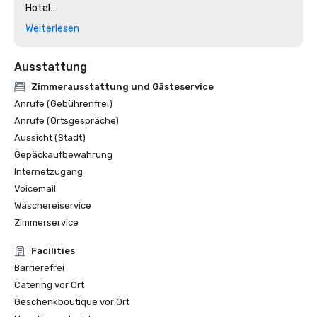
Hotel

2024: Dallas Voice, Reader's Choice Award: Bestes Hotel

Weiterlesen
2024: Tripadvisor: Die Besten der Besten Top 10 weltweit

2024: Dallas Observer, Leserwahl: Bestes Hotel
Ausstattung
Zimmerausstattung und Gästeservice
Anrufe (Gebührenfrei)
Anrufe (Ortsgespräche)
Aussicht (Stadt)
Gepäckaufbewahrung
Internetzugang
Voicemail
Wäschereiservice
Zimmerservice
Facilities
Barrierefrei
Catering vor Ort
Geschenkboutique vor Ort