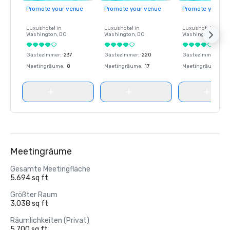
Promote your venue
Promote your venue
Promote your ve
Luxushotel in
Luxushotel in
Luxushotel in
Washington
, DC
Washington
, DC
Washington
, DC
Gästezimmer
:
237
Gästezimmer
:
220
Gästezimmer
:
237
Meetingräume
:
8
Meetingräume
:
17
Meetingräume
:
8
Meetingräume
Gesamte Meetingfläche
5.694 sq ft
Größter Raum
3.038 sq ft
Räumlichkeiten (Privat)
5.700 sq ft