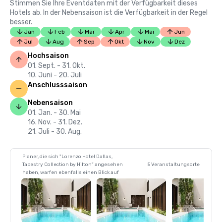
Stimmen Sie Ihre Eventdaten mit der Verfügbarkeit dieses
Hotels ab. In der Nebensaison ist die Verfügbarkeit in der Regel
besser.
Jan
Feb
Mär
Apr
Mai
Jun
Jul
Aug
Sep
Okt
Nov
Dez
Hochsaison
01. Sept. - 31. Okt.
10. Juni - 20. Juli
Anschlusssaison
Nebensaison
01. Jan. - 30. Mai
16. Nov. - 31. Dez.
21. Juli - 30. Aug.
Planer, die sich "Lorenzo Hotel Dallas,
Tapestry Collection by Hilton" angesehen
5 Veranstaltungsorte
haben, warfen ebenfalls einen Blick auf