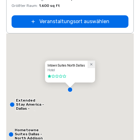
Größter Raum
:
1.600 sq ft
Veranstaltungsort auswählen
Intown Suites North Dallas
Hotel
1 von 5
Extended
Stay America -
Dallas -
Frankford
Road
Hometowne
Suites Dallas -
North Addison