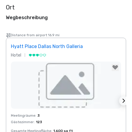
Ort
Wegbeschreibung
Distance from airport 16.9 mi
Hyatt Place Dallas North Galleria
Hotel
Hotel
Removed from favorites
Rem
Meetingräume
:
3
Meeti
Gästezimmer
:
123
Gesamte Meetingfläche
:
1.600 sq ft