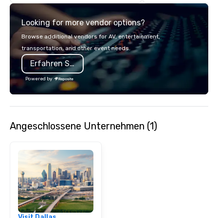
details. Where are we? Nationwide
and abroad, our local 
Looking for more vendor options?
covered. Got a cause 
events put your philan
Browse additional vendors for AV, entertainment,
into action. Short on t
transportation, and other event needs.
typically range from 3
Erfahren Sie mehr
hours. Looking for so
We customize events 
Powered by
goals/objectives/budg
Angeschlossene Unternehmen (1)
Visit Dallas