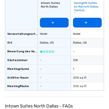
Intown Suites
SpringHill Suites
Removed from
North Dallas
by Marriott Dallas
favorites
Central
Expressway
Veranstaltungsortstyp
Hotel
Hotel
Ort
Dallas
, US
Dallas
, US
Bewertung des Veranstaltungsortes
-
Gästezimmer
-
128
Meetingräume
-
1
Größter Raum
-
334 sq ft
Meetingfläche
-
335 sq ft
Intown Suites North Dallas - FAQs