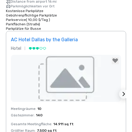
Distance from airport 16 mi
Parkmöglichkeiten vor Ort
Kostenlose Parkplätze
Gebührenpflichtige Parkplätze
Parkservice
(
10,00 $
/
Tag
)
Parkflächen (Straße)
Parkplätze für Busse
AC Hotel Dallas by the Galleria
The 
Hotel
Hotel
Removed from favorites
Rem
Meetingräume
:
10
Meeti
Gästezimmer
:
140
Gäste
Gesamte Meetingfläche
:
14.911 sq ft
Gesam
Größter Raum
:
7.500 sq ft
Größt