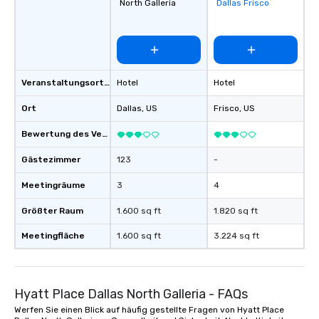
North Galleria
Dallas Frisco
favorites
Veranstaltungsortstyp
Hotel
Hotel
Ort
Dallas
, US
Frisco
, US
Bewertung des Veranstaltungsortes
Gästezimmer
123
-
Meetingräume
3
4
Größter Raum
1.600 sq ft
1.820 sq ft
Meetingfläche
1.600 sq ft
3.224 sq ft
Hyatt Place Dallas North Galleria - FAQs
Werfen Sie einen Blick auf häufig gestellte Fragen von Hyatt Place