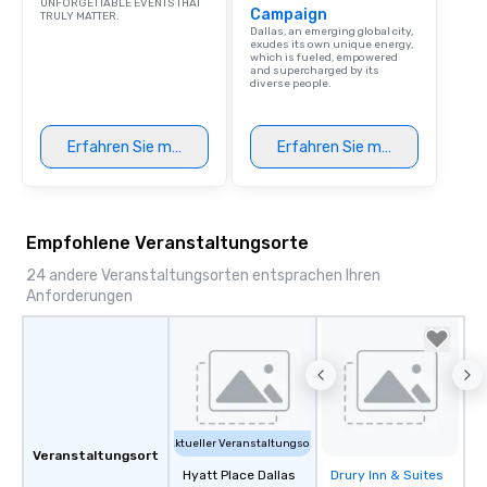
UNFORGETTABLE EVENTS THAT
Campaign
TRULY MATTER.
Dallas, an emerging global city,
exudes its own unique energy,
which is fueled, empowered
and supercharged by its
diverse people.
Erfahren Sie mehr
Erfahren Sie mehr
Empfohlene Veranstaltungsorte
24 andere Veranstaltungsorten entsprachen Ihren
Anforderungen
Aktueller Veranstaltungsort
Veranstaltungsort
Hyatt Place Dallas
Drury Inn & Suites
Removed from