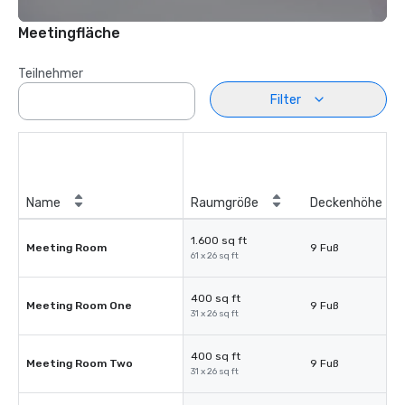
Meetingfläche
Teilnehmer
Filter
Name
Raumgröße
Deckenhöhe
1.600 sq ft
Meeting Room
9 Fuß
61 x 26 sq ft
400 sq ft
Meeting Room One
9 Fuß
31 x 26 sq ft
400 sq ft
Meeting Room Two
9 Fuß
31 x 26 sq ft