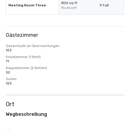
800 sq ft
Meeting Room Three
9 Fuß
15 x 26 sq ft
Gästezimmer
Gesamtzahl an Übernachtungen
123
Einzelzimmer (1 Bett)
71
Doppelzimmer (2 Betten)
52
Suiten
123
Ort
Wegbeschreibung