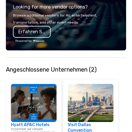
service set us apart. W
Looking for more vendor options?
smart, reliable soluti
make the end-user ex
Browse additional vendors for AV, entertainment,
seamless from start to fini
transportation, and other event needs.
also a certified WOSB.
Erfahren Sie mehr
Powered by
Angeschlossene Unternehmen (2)
Hyatt APAC Hotels
Visit Dallas
TOGETHER, WE CREATE
Convention