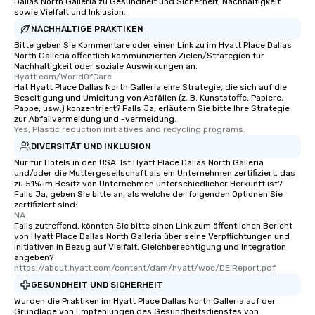
Dallas North Galleria zu Gesundheit und Sicherheit, Nachhaltigkeit
sowie Vielfalt und Inklusion.
NACHHALTIGE PRAKTIKEN
Bitte geben Sie Kommentare oder einen Link zu im Hyatt Place Dallas
North Galleria öffentlich kommunizierten Zielen/Strategien für
Nachhaltigkeit oder soziale Auswirkungen an.
Hyatt.com/WorldOfCare
Hat Hyatt Place Dallas North Galleria eine Strategie, die sich auf die
Beseitigung und Umleitung von Abfällen (z. B. Kunststoffe, Papiere,
Pappe, usw.) konzentriert? Falls Ja, erläutern Sie bitte Ihre Strategie
zur Abfallvermeidung und -vermeidung.
Yes, Plastic reduction initiatives and recycling programs.
DIVERSITÄT UND INKLUSION
Nur für Hotels in den USA: Ist Hyatt Place Dallas North Galleria
und/oder die Muttergesellschaft als ein Unternehmen zertifiziert, das
zu 51% im Besitz von Unternehmen unterschiedlicher Herkunft ist?
Falls Ja, geben Sie bitte an, als welche der folgenden Optionen Sie
zertifiziert sind:
NA
Falls zutreffend, könnten Sie bitte einen Link zum öffentlichen Bericht
von Hyatt Place Dallas North Galleria über seine Verpflichtungen und
Initiativen in Bezug auf Vielfalt, Gleichberechtigung und Integration
angeben?
https://about.hyatt.com/content/dam/hyatt/woc/DEIReport.pdf
GESUNDHEIT UND SICHERHEIT
Wurden die Praktiken im Hyatt Place Dallas North Galleria auf der
Grundlage von Empfehlungen des Gesundheitsdienstes von