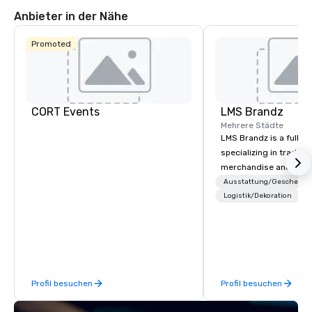
Anbieter in der Nähe
Promoted
CORT Events
LMS Brandz
Mehrere Städte
LMS Brandz is a full-s
specializing in trade 
merchandise and muc
booth giveaways and 
Ausstattung/Geschenke
to executive gifting, d
Logistik/Dekoration
banners, signage, fulfi
logistics, shipping, al
commerce solutions we 
While there are many 
companies to choose f
Profil besuchen
Profil besuchen
years of industry exp
commitment to except