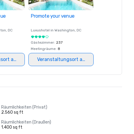
nue
Promote your venue
ton
, DC
Luxushotel in
Washington
, DC
Gästezimmer
:
237
Meetingräume
:
8
gsort auswählen
Veranstaltungsort auswählen
Räumlichkeiten (Privat)
2.560 sq ft
Räumlichkeiten (Draußen)
1.400 sq ft