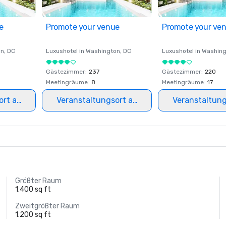
e
Promote your venue
Promote your ve
on
, DC
Luxushotel in
Washington
, DC
Luxushotel in
Washing
Gästezimmer
:
237
Gästezimmer
:
220
Meetingräume
:
8
Meetingräume
:
17
ort auswählen
Veranstaltungsort auswählen
Veranstaltun
Größter Raum
1.400 sq ft
Zweitgrößter Raum
1.200 sq ft