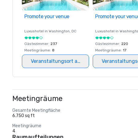
Promote your venue
Promote your venu
Luxushotel in
Washington
, DC
Luxushotel in
Washingt
Gästezimmer
:
237
Gästezimmer
:
220
Meetingräume
:
8
Meetingräume
:
17
Veranstaltungsort auswählen
Veranstaltungs
Meetingräume
Gesamte Meetingfläche
6.750 sq ft
Meetingräume
4
Raumaufteilungen