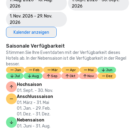
kreativen Tagungserlebnissen und persönlichem Service — 
2026
2026
jeder Aspekt der Gästereise ist darauf ausgerichtet, die 
1. Nov. 2026 - 29. Nov.
Erwartungen zu übertreffen.

2026
Bewertungen der Branche

Kalender anzeigen
AAA-bewertet

Saisonale Verfügbarkeit
Stimmen Sie Ihre Eventdaten mit der Verfügbarkeit dieses
Das Hotel Indigo Austin Downtown — University ist von 
Hotels ab. In der Nebensaison ist die Verfügbarkeit in der Regel
AAA, einer der angesehensten Reiseorganisationen 
besser.
Nordamerikas, anerkannt. AAA-Bewertungen geben 
Jan
Feb
Mär
Apr
Mai
Jun
Reisenden und Tagungsplanern die Gewissheit, dass das 
Jul
Aug
Sep
Okt
Nov
Dez
Hotel die etablierten Standards in Bezug auf Qualität, 
Hochsaison
Sauberkeit, Service und das allgemeine Gästeerlebnis 
01. Sept. - 30. Nov.
erfüllt. In Kombination mit unserer Boutique-Atmosphäre, 
Anschlusssaison
dem angeschlossenen Campus mit zwei Hotels, flexiblen 
01. März - 31. Mai
Tagungsräumen und der preisgekrönten 
01. Jan. - 29. Feb.
Gästezufriedenheit können Planer mit der Gewissheit 
01. Dez. - 31. Dez.
buchen, dass ihre Teilnehmer einen außergewöhnlichen 
Nebensaison
01. Juni - 31. Aug.