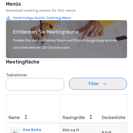
Menüs
Download catering menus for this venue.
Hotel Indigo Austin Catering Menu
Entdecken Sie Meetingräume
Finden Sie den perfekten Raum mit Einrichtungsdiagrammen
und interaktiven 3D-Grundrissen.
Meetingfläche
Teilnehmer
Filter
Name
Raumgröße
Deckenhöhe
One Knite
850 sq ft
8 Fuß