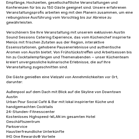
Empfänge, Hochzeiten, gesellschaftliche Veranstaltungen und 
Konferenzen für bis zu 150 Gäste geeignet sind. Unsere erfahrenen 
Veranstaltungsprofis arbeiten eng mit den Planern zusammen, um eine 
reibungslose Ausführung vom Vorschlag bis zur Abreise zu 
gewährleisten.

Verschönern Sie Ihre Veranstaltung mit unserem exklusiven Austin 
Sound Sessions Catering Experience, das vom Küchenchef inspirierte 
Menüs mit frischen Zutaten aus der Region, interaktive 
Essensstationen, gehobene Pausenerlebnisse und authentische 
Aromen von Austin bietet. Von Frühstückstreffen und Arbeitsessen bis 
hin zu Cocktailempfängen und Themenabenden — unser Küchenteam 
kreiert unvergessliche kulinarische Erlebnisse, die auf Ihre 
Veranstaltung zugeschnitten sind.

Die Gäste genießen eine Vielzahl von Annehmlichkeiten vor Ort, 
darunter:

Außenpool auf dem Dach mit Blick auf die Skyline von Downtown 
Austin

Urban Pour Social Café & Bar mit lokal inspirierter Küche und 
handgemachten Cocktails

24-Stunden-Fitnesscenter

Kostenloses Highspeed-WLAN im gesamten Hotel

Geschäftszentrum

Parkservice

Haustierfreundliche Unterkünfte

IHG One Rewards® Vorteile
