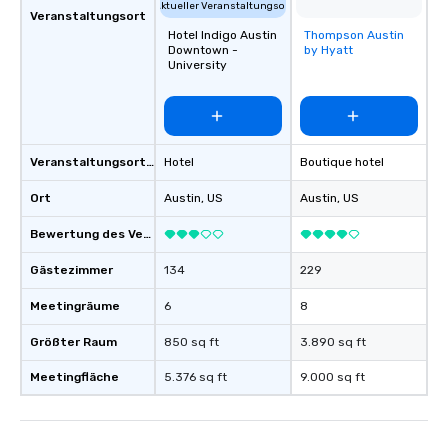
Aktueller Veranstaltungsort
Veranstaltungsort
Hotel Indigo Austin
Thompson Austin
Removed from
Downtown -
by Hyatt
favorites
University
Veranstaltungsortstyp
Hotel
Boutique hotel
Ort
Austin
, US
Austin
, US
Bewertung des Veranstaltungsortes
Gästezimmer
134
229
Meetingräume
6
8
Größter Raum
850 sq ft
3.890 sq ft
Meetingfläche
5.376 sq ft
9.000 sq ft