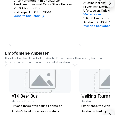
Unterhaltungsort mit Konzerten, 
Austins beliebtestes F
Familienshows und Texas Stars Hockey.
Freien mit kilometerl
2100 Allee der Sterne
Uferwegen, Kajakfahr
Zedernpark, TX, US 78613
Ausblicken auf die Sk
Weiterlesen
Website besuchen
1820 S Lakeshore Bo
Austin, TX, US 78741
Website besuchen
Empfohlene Anbieter
Handpicked by Hotel Indigo Austin Downtown - University for their 
trusted service and seamless collaboration.
ATX Beer Bus
Walking Tours of
Mehrere Städte
Austin
Private three stop tour of some of
Experience the wonde
Austin's best breweries custom
Austin on foot by morni