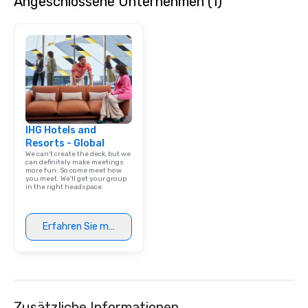
Angeschlossene Unternehmen (1)
IHG Hotels and
Resorts - Global
We can't create the deck, but we
can definitely make meetings
more fun. So come meet how
you meet. We'll get your group
in the right headspace.
Erfahren Sie mehr
Zusätzliche Informationen