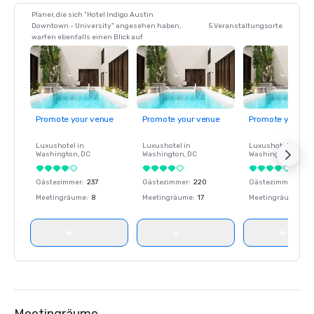
Planer, die sich "Hotel Indigo Austin
Downtown - University" angesehen haben,
5 Veranstaltungsorte
warfen ebenfalls einen Blick auf
Promote your venue
Promote your venue
Promote your ve
Luxushotel in
Luxushotel in
Luxushotel in
Washington
, DC
Washington
, DC
Washington
, DC
Gästezimmer
:
237
Gästezimmer
:
220
Gästezimmer
:
237
Meetingräume
:
8
Meetingräume
:
17
Meetingräume
:
8