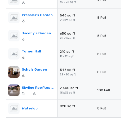
30 x 22 sq ft
Pressler's Garden
546 sq ft
8 Fuß
21 x 26 sq ft
Jacoby's Garden
650 sq ft
8 Fuß
25 x 26 sq ft
Turner Hall
210 sq ft
8 Fuß
17 x 12 sq ft
Scholz Garden
546 sq ft
8 Fuß
22 x 30 sq ft
Skyline Rooftop Pool & Bar
2.400 sq ft
100 Fuß
75 x 32 sq ft
|
820 sq ft
Waterloo
8 Fuß
-