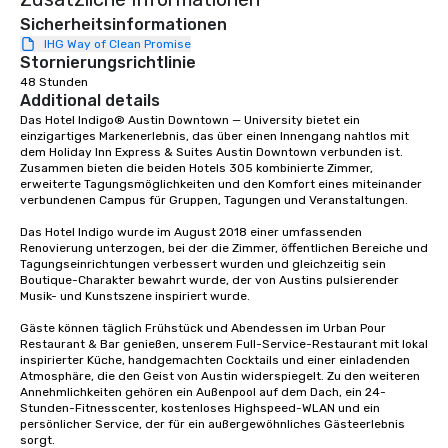
Sicherheitsinformationen
IHG Way of Clean Promise
Stornierungsrichtlinie
48 Stunden
Additional details
Das Hotel Indigo® Austin Downtown — University bietet ein 
einzigartiges Markenerlebnis, das über einen Innengang nahtlos mit 
dem Holiday Inn Express & Suites Austin Downtown verbunden ist. 
Zusammen bieten die beiden Hotels 305 kombinierte Zimmer, 
erweiterte Tagungsmöglichkeiten und den Komfort eines miteinander 
verbundenen Campus für Gruppen, Tagungen und Veranstaltungen.

Das Hotel Indigo wurde im August 2018 einer umfassenden 
Renovierung unterzogen, bei der die Zimmer, öffentlichen Bereiche und 
Tagungseinrichtungen verbessert wurden und gleichzeitig sein 
Boutique-Charakter bewahrt wurde, der von Austins pulsierender 
Musik- und Kunstszene inspiriert wurde.

Gäste können täglich Frühstück und Abendessen im Urban Pour 
Restaurant & Bar genießen, unserem Full-Service-Restaurant mit lokal 
inspirierter Küche, handgemachten Cocktails und einer einladenden 
Atmosphäre, die den Geist von Austin widerspiegelt. Zu den weiteren 
Annehmlichkeiten gehören ein Außenpool auf dem Dach, ein 24-
Stunden-Fitnesscenter, kostenloses Highspeed-WLAN und ein 
persönlicher Service, der für ein außergewöhnliches Gästeerlebnis 
sorgt.
