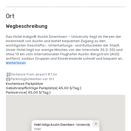
anzeigen
Ort
Wegbeschreibung
Das Hotel Indigo® Austin Downtown — University liegt im Herzen der 
Innenstadt von Austin und bietet bequemen Zugang zu den 
wichtigsten Geschäfts-, Unterhaltungs- und Kulturzielen der Stadt. 
Unser Hotel liegt nur wenige Minuten von der Interstate 35 (I-35) und 
etwa 13 km vom internationalen Flughafen Austin-Bergstrom (AUS) 
entfernt, sodass Gruppen und Einzelreisende schnell und bequem an- 
und abreisen können.

Weiterlesen
Dank unserer zentralen Lage erreichen Sie den Waterloo Park, das 
Distance from airport 8.1 mi
Moody Amphitheater, das Moody Center, die University of Texas in 
Parkmöglichkeiten vor Ort
Austin, das Texas State Capitol, den Sixth Street Entertainment 
Kostenlose Parkplätze
District und den Red River Cultural District bequem zu Fuß. Das Austin 
Gebührenpflichtige Parkplätze
(
45,00 $
/
Tag
)
Convention Center und das Rainey Street Historic District sind 
Parkservice
(
45,00 $
/
Tag
)
ebenfalls nur eine kurze Fahrt oder Mitfahrgelegenheit entfernt.

Das Hotel Indigo ist über einen Innengang nahtlos mit dem Holiday Inn 
Express & Suites Austin Downtown verbunden. So entsteht ein 
praktischer Campus mit 305 kombinierten Zimmern und erweiterten 
Tagungsräumen für Konferenzen, Veranstaltungen und Gruppenreisen.

Egal, ob Sie mit dem Flugzeug, dem Auto oder einem Mitfahrservice 
Hotel Indigo Austin Downtown - University
anreisen, die wichtigsten Autobahnen, Firmensitze, Universitäten, 
Hotel