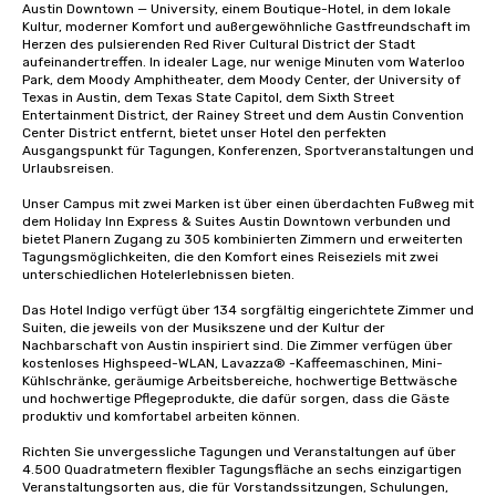
Austin Downtown — University, einem Boutique-Hotel, in dem lokale 
Kultur, moderner Komfort und außergewöhnliche Gastfreundschaft im 
Herzen des pulsierenden Red River Cultural District der Stadt 
aufeinandertreffen. In idealer Lage, nur wenige Minuten vom Waterloo 
Park, dem Moody Amphitheater, dem Moody Center, der University of 
Texas in Austin, dem Texas State Capitol, dem Sixth Street 
Entertainment District, der Rainey Street und dem Austin Convention 
Center District entfernt, bietet unser Hotel den perfekten 
Ausgangspunkt für Tagungen, Konferenzen, Sportveranstaltungen und 
Urlaubsreisen.

Unser Campus mit zwei Marken ist über einen überdachten Fußweg mit 
dem Holiday Inn Express & Suites Austin Downtown verbunden und 
bietet Planern Zugang zu 305 kombinierten Zimmern und erweiterten 
Tagungsmöglichkeiten, die den Komfort eines Reiseziels mit zwei 
unterschiedlichen Hotelerlebnissen bieten.

Das Hotel Indigo verfügt über 134 sorgfältig eingerichtete Zimmer und 
Suiten, die jeweils von der Musikszene und der Kultur der 
Nachbarschaft von Austin inspiriert sind. Die Zimmer verfügen über 
kostenloses Highspeed-WLAN, Lavazza® -Kaffeemaschinen, Mini-
Kühlschränke, geräumige Arbeitsbereiche, hochwertige Bettwäsche 
und hochwertige Pflegeprodukte, die dafür sorgen, dass die Gäste 
produktiv und komfortabel arbeiten können.

Richten Sie unvergessliche Tagungen und Veranstaltungen auf über 
4.500 Quadratmetern flexibler Tagungsfläche an sechs einzigartigen 
Veranstaltungsorten aus, die für Vorstandssitzungen, Schulungen, 