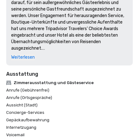
darauf, für sein außergewöhnliches Gästeerlebnis und 
seine persönliche Gastfreundschaft ausgezeichnet zu 
werden. Unser Engagement für herausragenden Service, 
Boutique-Unterkünfte und unvergessliche Aufenthalte 
hat uns mehrere Tripadvisor Travelers' Choice Awards 
eingebracht und unser Hotel als eine der beliebtesten 
Übernachtungsmöglichkeiten von Reisenden 
ausgezeichnet.

Weiterlesen
Tripadvisor Travelers' Choice Award 2026

Ausstattung
Verliehen an Unterkünfte, die im vergangenen Jahr 
durchweg herausragende Bewertungen und Bewertungen 
Zimmerausstattung und Gästeservice
von Reisenden erhalten haben. Mit dem Travelers' Choice 
Anrufe (Gebührenfrei)
Award werden Hotels ausgezeichnet, die 
Anrufe (Ortsgespräche)
außergewöhnlichen Service, hochwertige Unterkünfte 
Aussicht (Stadt)
und unvergessliche Gästeerlebnisse bieten. Damit gehört 
Concierge-Services
das Hotel Indigo Austin Downtown — University zu den am 
besten bewerteten Hotels von Tripadvisor weltweit. Ganz 
Gepäckaufbewahrung
gleich, ob Sie uns geschäftlich, geschäftlich oder privat 
Internetzugang
besuchen, unsere Gäste schätzen weiterhin unser 
Voicemail