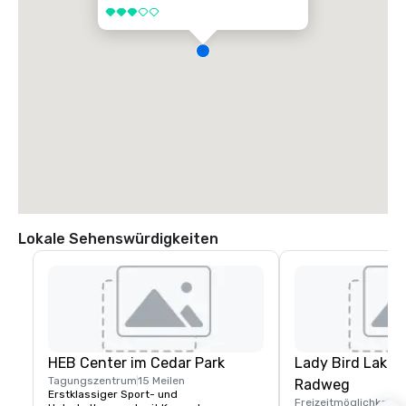
Unterhaltungsmöglichkeiten und das berühmte Nachtleben der Stadt 
3 von 5
mit Live-Musik, Restaurants und Nachtleben sind leicht zu erreichen.

Adresse:

Hotel Indigo Austin Downtown — Universität

810 Red River Street

Austin, Texas 78701

Entfernung zum Austin-Bergstrom International Airport (AUS): 
Ungefähr 8 Meilen (15—20 Minuten, sofern der Verkehr es zulässt)
Lokale Sehenswürdigkeiten
HEB Center im Cedar Park
Lady Bird Lake 
Tagungszentrum
15 Meilen
Radweg
Erstklassiger Sport- und 
Freizeitmöglichkeite