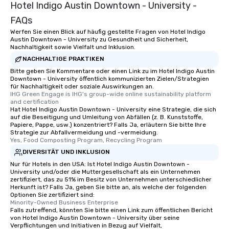
Hotel Indigo Austin Downtown - University -
FAQs
Werfen Sie einen Blick auf häufig gestellte Fragen von Hotel Indigo
Austin Downtown - University zu Gesundheit und Sicherheit,
Nachhaltigkeit sowie Vielfalt und Inklusion.
NACHHALTIGE PRAKTIKEN
Bitte geben Sie Kommentare oder einen Link zu im Hotel Indigo Austin
Downtown - University öffentlich kommunizierten Zielen/Strategien
für Nachhaltigkeit oder soziale Auswirkungen an.
IHG Green Engage is IHG's group-wide online sustainability platform 
and certification
Hat Hotel Indigo Austin Downtown - University eine Strategie, die sich
auf die Beseitigung und Umleitung von Abfällen (z. B. Kunststoffe,
Papiere, Pappe, usw.) konzentriert? Falls Ja, erläutern Sie bitte Ihre
Strategie zur Abfallvermeidung und -vermeidung.
Yes, Food Composting Program, Recycling Program
DIVERSITÄT UND INKLUSION
Nur für Hotels in den USA: Ist Hotel Indigo Austin Downtown -
University und/oder die Muttergesellschaft als ein Unternehmen
zertifiziert, das zu 51% im Besitz von Unternehmen unterschiedlicher
Herkunft ist? Falls Ja, geben Sie bitte an, als welche der folgenden
Optionen Sie zertifiziert sind:
Minority-Owned Business Enterprise
Falls zutreffend, könnten Sie bitte einen Link zum öffentlichen Bericht
von Hotel Indigo Austin Downtown - University über seine
Verpflichtungen und Initiativen in Bezug auf Vielfalt,