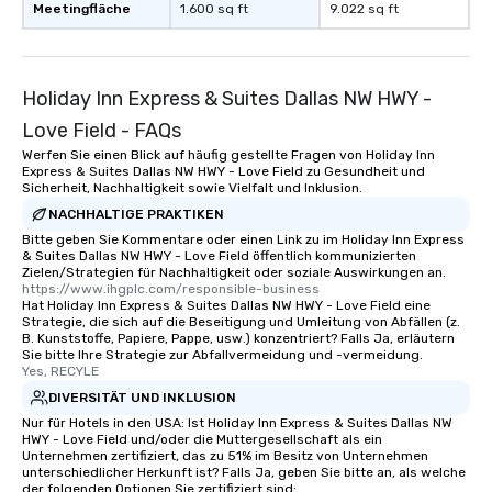
Meetingfläche
1.600 sq ft
9.022 sq ft
Holiday Inn Express & Suites Dallas NW HWY -
Love Field - FAQs
Werfen Sie einen Blick auf häufig gestellte Fragen von Holiday Inn
Express & Suites Dallas NW HWY - Love Field zu Gesundheit und
Sicherheit, Nachhaltigkeit sowie Vielfalt und Inklusion.
NACHHALTIGE PRAKTIKEN
Bitte geben Sie Kommentare oder einen Link zu im Holiday Inn Express
& Suites Dallas NW HWY - Love Field öffentlich kommunizierten
Zielen/Strategien für Nachhaltigkeit oder soziale Auswirkungen an.
https://www.ihgplc.com/responsible-business
Hat Holiday Inn Express & Suites Dallas NW HWY - Love Field eine
Strategie, die sich auf die Beseitigung und Umleitung von Abfällen (z.
B. Kunststoffe, Papiere, Pappe, usw.) konzentriert? Falls Ja, erläutern
Sie bitte Ihre Strategie zur Abfallvermeidung und -vermeidung.
Yes, RECYLE
DIVERSITÄT UND INKLUSION
Nur für Hotels in den USA: Ist Holiday Inn Express & Suites Dallas NW
HWY - Love Field und/oder die Muttergesellschaft als ein
Unternehmen zertifiziert, das zu 51% im Besitz von Unternehmen
unterschiedlicher Herkunft ist? Falls Ja, geben Sie bitte an, als welche
der folgenden Optionen Sie zertifiziert sind: