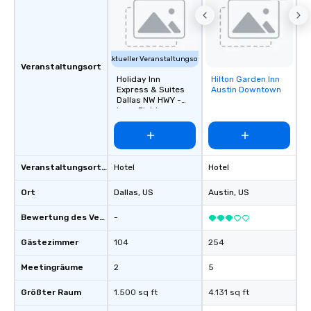
Aktueller Veranstaltungsort
Veranstaltungsort
Holiday Inn
Hilton Garden Inn
Removed from
Express & Suites
Austin Downtown
favorites
Dallas NW HWY -
Love Field
Veranstaltungsortstyp
Hotel
Hotel
Ort
Dallas
, US
Austin
, US
Bewertung des Veranstaltungsortes
-
Gästezimmer
104
254
Meetingräume
2
5
Größter Raum
1.500 sq ft
4.131 sq ft