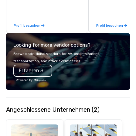
over 40 years of expe
in some of the world'
acclaimed restaurants,
of excellence rarely fo
Profil besuchen
Profil besuchen
catering industry.
Looking for more vendor options?
Browse additional vendors for AV, entertainment,
transportation, and other event needs.
Erfahren Sie mehr
Powered by
Angeschlossene Unternehmen (2)