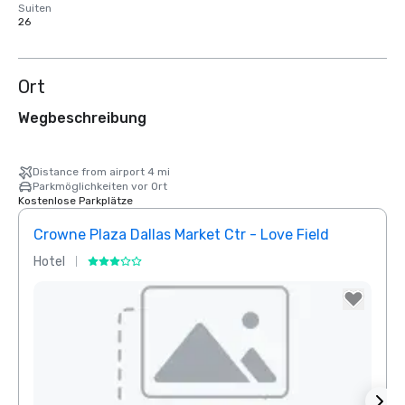
Suiten
26
Ort
Wegbeschreibung
Distance from airport 4 mi
Parkmöglichkeiten vor Ort
Kostenlose Parkplätze
Crowne Plaza Dallas Market Ctr - Love Field
Holid
Hotel
Hotel