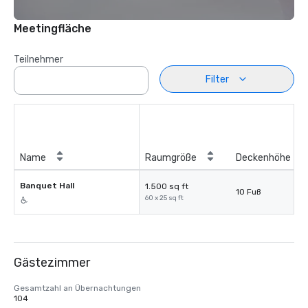
Meetingfläche
Teilnehmer
Filter
Name
Raumgröße
Deckenhöhe
Banquet Hall
1.500 sq ft
10 Fuß
60 x 25 sq ft
Gästezimmer
Gesamtzahl an Übernachtungen
104