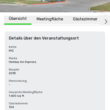
Übersicht
Meetingfläche
Gästezimmer
O
Details über den Veranstaltungsort
Kette
IHG
Marke
Holiday Inn Express
Baujahr
2018
Renovierung
-
Gesamte Meetingfläche
1.600 sq ft
Gästezimmer
104