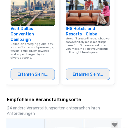
Visit Dallas
IHG Hotels and
Convention
Resorts - Global
We can't create the deck, but we
Campaign
can definitely make meetings
Dallas, an emerging global city,
more fun. So come meet how
exudes its own unique energy,
you meet. We'll get your group
which is fueled, empowered
in the right headspace.
and supercharged by its
diverse people.
Erfahren Sie mehr
Erfahren Sie mehr
Empfohlene Veranstaltungsorte
24 andere Veranstaltungsorten entsprachen Ihren
Anforderungen