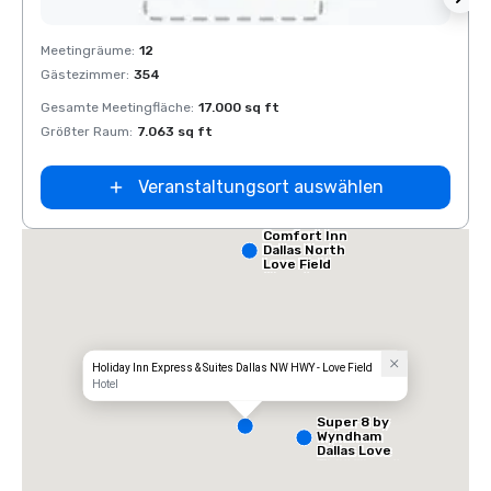
Removed from favorites
Rem
Meetingräume
:
12
Meeti
Gästezimmer
:
354
Gäste
Gesamte Meetingfläche
:
17.000 sq ft
Gesam
Größter Raum
:
7.063 sq ft
Größt
Veranstaltungsort auswählen
Comfort Inn
Dallas North
Love Field
Airport
Holiday Inn Express & Suites Dallas NW HWY - Love Field
Hotel
Super 8 by
Wyndham
Dallas Love
Field Airport