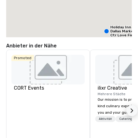
Holiday Inn
Dallas Market
Ctr Love Field
Anbieter in der Nähe
Budget S
of Ameri
Promoted
Empire
Central/D
Crow
Dall
Ctr -
Field
CORT Events
ilixr Creative
Mehrere Städte
Our mission is to prov
kind culinary experien
you and your guests wi
memories and satiated
Aktivität
Catering
detail is meticulously 
our commitment to hosp