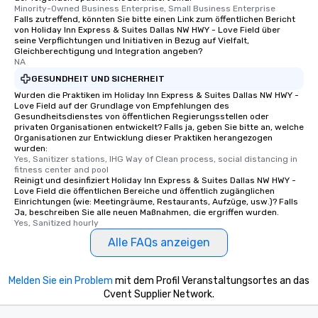
Minority-Owned Business Enterprise, Small Business Enterprise
Falls zutreffend, könnten Sie bitte einen Link zum öffentlichen Bericht
von Holiday Inn Express & Suites Dallas NW HWY - Love Field über
seine Verpflichtungen und Initiativen in Bezug auf Vielfalt,
Gleichberechtigung und Integration angeben?
NA
GESUNDHEIT UND SICHERHEIT
Wurden die Praktiken im Holiday Inn Express & Suites Dallas NW HWY -
Love Field auf der Grundlage von Empfehlungen des
Gesundheitsdienstes von öffentlichen Regierungsstellen oder
privaten Organisationen entwickelt? Falls ja, geben Sie bitte an, welche
Organisationen zur Entwicklung dieser Praktiken herangezogen
wurden:
Yes, Sanitizer stations, IHG Way of Clean process, social distancing in 
fitness center and pool
Reinigt und desinfiziert Holiday Inn Express & Suites Dallas NW HWY -
Love Field die öffentlichen Bereiche und öffentlich zugänglichen
Einrichtungen (wie: Meetingräume, Restaurants, Aufzüge, usw.)? Falls
Ja, beschreiben Sie alle neuen Maßnahmen, die ergriffen wurden.
Yes, Sanitized hourly
Alle FAQs anzeigen
Melden Sie ein Problem
mit dem Profil Veranstaltungsortes an das
Cvent Supplier Network.