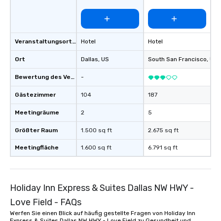
Love Field
Point Waterfront
Veranstaltungsortstyp
Hotel
Hotel
Ort
Dallas
, US
South San Francisco
, US
Bewertung des Veranstaltungsortes
-
Gästezimmer
104
187
Meetingräume
2
5
Größter Raum
1.500 sq ft
2.675 sq ft
Meetingfläche
1.600 sq ft
6.791 sq ft
Holiday Inn Express & Suites Dallas NW HWY -
Love Field - FAQs
Werfen Sie einen Blick auf häufig gestellte Fragen von Holiday Inn
Express & Suites Dallas NW HWY - Love Field zu Gesundheit und