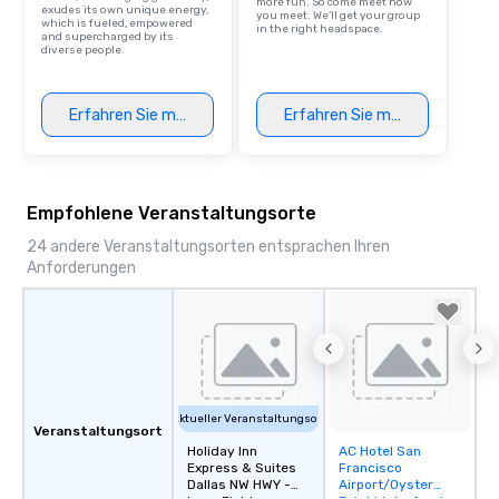
more fun. So come meet how
exudes its own unique energy,
you meet. We'll get your group
which is fueled, empowered
in the right headspace.
and supercharged by its
diverse people.
Erfahren Sie mehr
Erfahren Sie mehr
Empfohlene Veranstaltungsorte
24 andere Veranstaltungsorten entsprachen Ihren
Anforderungen
Aktueller Veranstaltungsort
Veranstaltungsort
Holiday Inn
AC Hotel San
Removed from
Express & Suites
Francisco
favorites
Dallas NW HWY -
Airport/Oyster