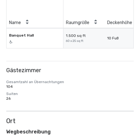
Name
Raumgröße
Deckenhöhe
Banquet Hall
1.500 sq ft
10 Fuß
60 x 25 sq ft
Gästezimmer
Gesamtzahl an Übernachtungen
104
Suiten
26
Ort
Wegbeschreibung