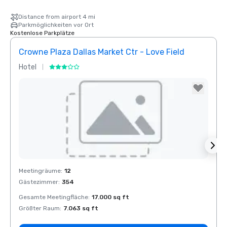
Distance from airport 4 mi
Parkmöglichkeiten vor Ort
Kostenlose Parkplätze
Crowne Plaza Dallas Market Ctr - Love Field
Holid
Hotel
Hotel
Removed from favorites
Rem
Meetingräume
:
12
Meeti
Gästezimmer
:
354
Gäste
Gesamte Meetingfläche
:
17.000 sq ft
Gesam
Größter Raum
:
7.063 sq ft
Größt