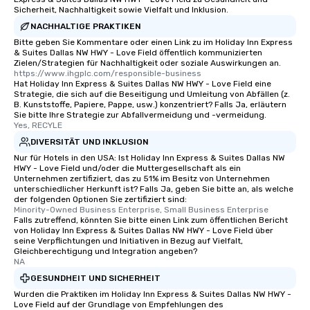
Sicherheit, Nachhaltigkeit sowie Vielfalt und Inklusion.
NACHHALTIGE PRAKTIKEN
Bitte geben Sie Kommentare oder einen Link zu im Holiday Inn Express
& Suites Dallas NW HWY - Love Field öffentlich kommunizierten
Zielen/Strategien für Nachhaltigkeit oder soziale Auswirkungen an.
https://www.ihgplc.com/responsible-business
Hat Holiday Inn Express & Suites Dallas NW HWY - Love Field eine
Strategie, die sich auf die Beseitigung und Umleitung von Abfällen (z.
B. Kunststoffe, Papiere, Pappe, usw.) konzentriert? Falls Ja, erläutern
Sie bitte Ihre Strategie zur Abfallvermeidung und -vermeidung.
Yes, RECYLE
DIVERSITÄT UND INKLUSION
Nur für Hotels in den USA: Ist Holiday Inn Express & Suites Dallas NW
HWY - Love Field und/oder die Muttergesellschaft als ein
Unternehmen zertifiziert, das zu 51% im Besitz von Unternehmen
unterschiedlicher Herkunft ist? Falls Ja, geben Sie bitte an, als welche
der folgenden Optionen Sie zertifiziert sind:
Minority-Owned Business Enterprise, Small Business Enterprise
Falls zutreffend, könnten Sie bitte einen Link zum öffentlichen Bericht
von Holiday Inn Express & Suites Dallas NW HWY - Love Field über
seine Verpflichtungen und Initiativen in Bezug auf Vielfalt,
Gleichberechtigung und Integration angeben?
NA
GESUNDHEIT UND SICHERHEIT
Wurden die Praktiken im Holiday Inn Express & Suites Dallas NW HWY -
Love Field auf der Grundlage von Empfehlungen des