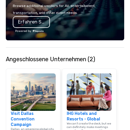
make the end-user ex
Browse additional vendors for AV, entertainment,
seamless from start to fini
transportation, and other event needs.
also a certified WOSB.
Erfahren Sie mehr
Powered by
Angeschlossene Unternehmen (2)
Visit Dallas
IHG Hotels and
Convention
Resorts - Global
We can't create the deck, but we
Campaign
can definitely make meetings
Dallas, an emerging global city,