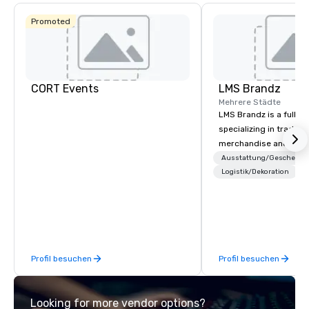
Budget S
of Ameri
Promoted
Empire
Central/D
Crow
Dall
Ctr -
Field
CORT Events
LMS Brandz
Mehrere Städte
LMS Brandz is a full-s
specializing in trade 
merchandise and muc
booth giveaways and 
Ausstattung/Geschenke
to executive gifting, d
Logistik/Dekoration
banners, signage, fulfi
logistics, shipping, al
commerce solutions we 
While there are many 
companies to choose f
Profil besuchen
Profil besuchen
years of industry exp
commitment to except
service set us apart. W
Looking for more vendor options?
smart, reliable soluti