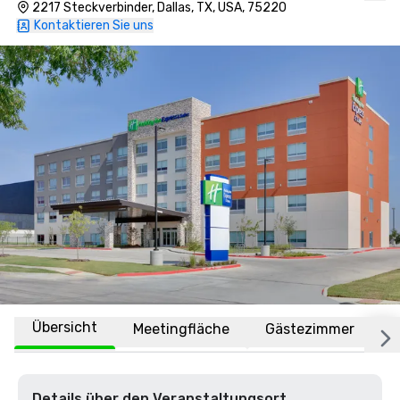
2217 Steckverbinder, Dallas, TX, USA, 75220
Kontaktieren Sie uns
Übersicht
Meetingfläche
Gästezimmer
O
Details über den Veranstaltungsort