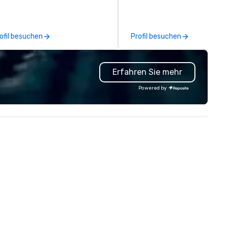
r event technology and
exposition services in every 
oduction services, Encore’s
North American market. With 
am of creators, innovators and
capabilities in general
ofil besuchen
Profil besuchen
perts deliver real results
contracting, custom exhibit
rough strategy and creative,
building, graphic design, detail
vanced technology, digital,
and logistics. We are able to
Erfahren Sie mehr
vironmental, staging, and
troubleshoot any problem us
gital solutions for hybrid, virtual
our extensive knowledge and
Powered by
d in-person events of any type.
experience to help you find a
implement the right solutions