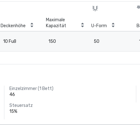
Maximale
Deckenhöhe
Kapazität
U-Form
B
10 Fuß
150
50
Einzelzimmer (1 Bett)
46
Steuersatz
15%