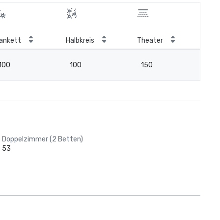
ankett
Halbkreis
Theater
Kla
100
100
150
7
Doppelzimmer (2 Betten)
53