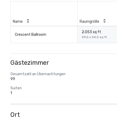
Name
Raumgröße
2.053 sq ft
Crescent Ballroom
59,5 x 34,5 sq ft
Gästezimmer
Gesamtzahl an Übernachtungen
99
Suiten
1
Ort