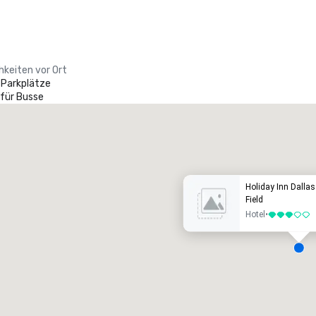
hkeiten vor Ort
 Parkplätze
 für Busse
Crowne Plaza Dallas Market Ctr - Love Field
otel
Hotel
Holiday Inn Dallas
Field
Hotel
•
3 von 5
Removed from favorites
Remov
eetingräume
:
Gästezimmer
:
Meetingr
2
354
2