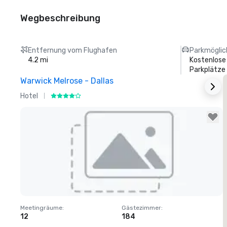
Wegbeschreibung
Entfernung vom Flughafen
Parkmöglic
4.2 mi
Kostenlose
Parkplätze
Warwick Melrose - Dallas
Hotel
H
Removed from favorites
Meetingräume
:
Gästezimmer
:
M
12
184
1