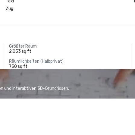
Taxi
Zug
Größter Raum
2.053 sq ft
Räumlichkeiten (Halbprivat)
750 sq ft
n und interaktiven 3D-Grundrissen.