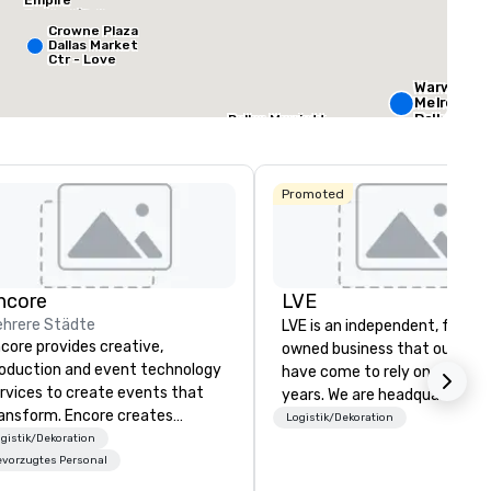
Empire
Central/Dallas
Meetingfläche
:
Größter Raum
:
Gesamte Meeting
Crowne Plaza
 ft
572 sq ft
4.600 sq ft
Dallas Market
Ctr - Love
Field
Warwick
Veranstaltungsort auswählen
Melrose -
Dallas
Dallas Marriott
Suites
Medical/Market
Courtyard by
Center
Marriott Dallas
The
Medical/Market
Stonelei
Promoted
Center
Autogra
Collectio
ncore
LVE
hrere Städte
LVE is an independent, family
core provides creative,
owned business that our clie
oduction and event technology
have come to rely on for ove
rvices to create events that
years. We are headquartered 
ansform. Encore creates
Las Vegas and have satellite
Logistik/Dekoration
morable event experiences
gistik/Dekoration
offices in Nashville, Denver, Da
at engage and transform
vorzugtes Personal
and Orlando that offer
ganizations. As the global leader
comprehensive tradeshow a