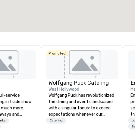
esamte Meetingfläche
:
Größter Raum
:
Gesamte 
7.000 sq ft
7.063 sq ft
1.144 sq
Veranstaltungsort auswählen
Promoted
Wolfgang Puck Catering
E
West Hollywood
Me
ull-service
Wolfgang Puck has revolutionized
En
ing in trade show
the dining and events landscapes
pr
 much more.
with a singular focus: to exceed
se
aways and
expectations whenever our
tr
to executive
guests gather for a meal.
me
enke
Catering
Lo
 banners, signage,
Austrian-born Chef Wolfgang
th
Be
ics, shipping,
Puck founded Wolfgang Puck
or