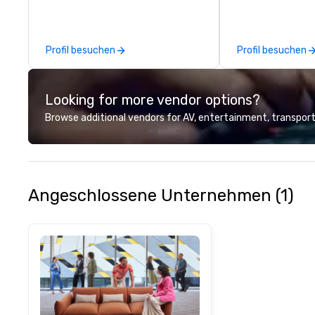
along with e-co
we handle it all. While there are
many promotiona
Profil besuchen
Profil besuchen
choose from, our
industry experie
commitment to 
Looking for more vendor options?
customer service
deliver smart, rel
Browse additional vendors for AV, entertainment, transport
designed to mak
experience seam
to finish. We are also a certified
WOSB.
Angeschlossene Unternehmen (1)