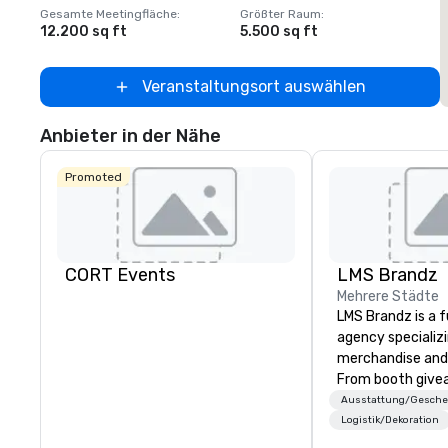
Gesamte Meetingfläche
:
Größter Raum
:
G
12.200 sq ft
5.500 sq ft
1
Veranstaltungsort auswählen
Anbieter in der Nähe
Promoted
CORT Events
LMS Brandz
Mehrere Städte
LMS Brandz is a f
agency specializ
merchandise and
From booth give
branded apparel 
Ausstattung/Gesch
gifting, displays,
Logistik/Dekoration
fulfillment, logist