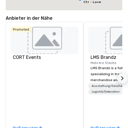
Ctr - Love
Field
Anbieter in der Nähe
Promoted
CORT Events
LMS Brandz
Mehrere Städte
LMS Brandz is a full-s
specializing in trade 
merchandise and muc
booth giveaways and 
Ausstattung/Geschenke
to executive gifting, d
Logistik/Dekoration
banners, signage, fulfi
logistics, shipping, al
commerce solutions we 
While there are many 
companies to choose f
Profil besuchen
Profil besuchen