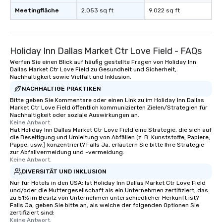
Meetingfläche
2.053 sq ft
9.022 sq ft
Holiday Inn Dallas Market Ctr Love Field - FAQs
Werfen Sie einen Blick auf häufig gestellte Fragen von Holiday Inn
Dallas Market Ctr Love Field zu Gesundheit und Sicherheit,
Nachhaltigkeit sowie Vielfalt und Inklusion.
NACHHALTIGE PRAKTIKEN
Bitte geben Sie Kommentare oder einen Link zu im Holiday Inn Dallas
Market Ctr Love Field öffentlich kommunizierten Zielen/Strategien für
Nachhaltigkeit oder soziale Auswirkungen an.
Keine Antwort.
Hat Holiday Inn Dallas Market Ctr Love Field eine Strategie, die sich auf
die Beseitigung und Umleitung von Abfällen (z. B. Kunststoffe, Papiere,
Pappe, usw.) konzentriert? Falls Ja, erläutern Sie bitte Ihre Strategie
zur Abfallvermeidung und -vermeidung.
Keine Antwort.
DIVERSITÄT UND INKLUSION
Nur für Hotels in den USA: Ist Holiday Inn Dallas Market Ctr Love Field
und/oder die Muttergesellschaft als ein Unternehmen zertifiziert, das
zu 51% im Besitz von Unternehmen unterschiedlicher Herkunft ist?
Falls Ja, geben Sie bitte an, als welche der folgenden Optionen Sie
zertifiziert sind:
Keine Antwort.