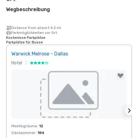
Wegbeschreibung
Distance from airport 4.2 mi
Parkmöglichkeiten vor Ort
Kostenlose Parkplätze
Parkplätze für Busse
Warwick Melrose - Dallas
Crow
Hotel
Hotel
Removed from favorites
Rem
Meetingräume
:
12
Meeti
Gästezimmer
:
184
Gäste