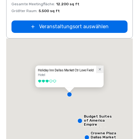
Gesamte Meetingfläche
:
12.200 sq ft
Gesam
Größter Raum
:
5.500 sq ft
Größt
Veranstaltungsort auswählen
Holiday Inn Dallas Market Ctr Love Field
Hotel
3 von 5
Budget Suites
of America
Empire
Central/Dallas
Crowne Plaza
Dallas Market