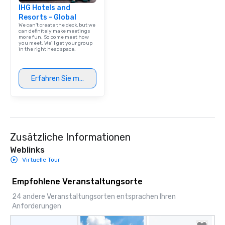
IHG Hotels and
Resorts - Global
We can't create the deck, but we
can definitely make meetings
more fun. So come meet how
you meet. We'll get your group
in the right headspace.
Erfahren Sie mehr
Zusätzliche Informationen
Weblinks
Virtuelle Tour
Empfohlene Veranstaltungsorte
24 andere Veranstaltungsorten entsprachen Ihren
Anforderungen