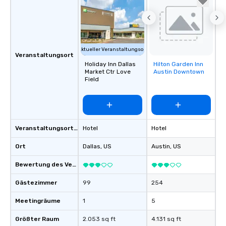
Aktueller Veranstaltungsort
Veranstaltungsort
Holiday Inn Dallas
Hilton Garden Inn
Removed from
Market Ctr Love
Austin Downtown
favorites
Field
Veranstaltungsortstyp
Hotel
Hotel
Ort
Dallas
, US
Austin
, US
Bewertung des Veranstaltungsortes
Gästezimmer
99
254
Meetingräume
1
5
Größter Raum
2.053 sq ft
4.131 sq ft