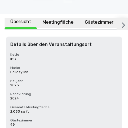
Übersicht
Meetingfläche
Gästezimmer
O
Details über den Veranstaltungsort
Kette
IHG
Marke
Holiday Inn
Baujahr
2023
Renovierung
2024
Gesamte Meetingfläche
2.053 sq ft
Gästezimmer
99