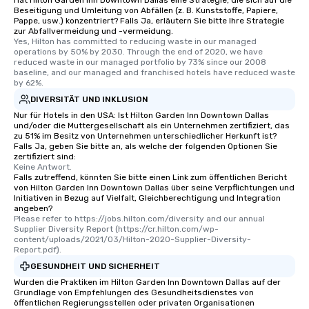
Hat Hilton Garden Inn Downtown Dallas eine Strategie, die sich auf die
Beseitigung und Umleitung von Abfällen (z. B. Kunststoffe, Papiere,
Pappe, usw.) konzentriert? Falls Ja, erläutern Sie bitte Ihre Strategie
zur Abfallvermeidung und -vermeidung.
Yes, Hilton has committed to reducing waste in our managed 
operations by 50% by 2030. Through the end of 2020, we have 
reduced waste in our managed portfolio by 73% since our 2008 
baseline, and our managed and franchised hotels have reduced waste 
by 62%.
DIVERSITÄT UND INKLUSION
Nur für Hotels in den USA: Ist Hilton Garden Inn Downtown Dallas
und/oder die Muttergesellschaft als ein Unternehmen zertifiziert, das
zu 51% im Besitz von Unternehmen unterschiedlicher Herkunft ist?
Falls Ja, geben Sie bitte an, als welche der folgenden Optionen Sie
zertifiziert sind:
Keine Antwort.
Falls zutreffend, könnten Sie bitte einen Link zum öffentlichen Bericht
von Hilton Garden Inn Downtown Dallas über seine Verpflichtungen und
Initiativen in Bezug auf Vielfalt, Gleichberechtigung und Integration
angeben?
Please refer to https://jobs.hilton.com/diversity and our annual 
Supplier Diversity Report (https://cr.hilton.com/wp-
content/uploads/2021/03/Hilton-2020-Supplier-Diversity-
Report.pdf).
GESUNDHEIT UND SICHERHEIT
Wurden die Praktiken im Hilton Garden Inn Downtown Dallas auf der
Grundlage von Empfehlungen des Gesundheitsdienstes von
öffentlichen Regierungsstellen oder privaten Organisationen