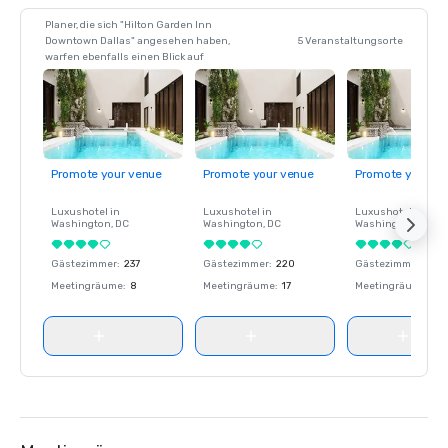
Planer, die sich "Hilton Garden Inn
Downtown Dallas" angesehen haben,
5 Veranstaltungsorte
warfen ebenfalls einen Blick auf
Promote your venue
Promote your venue
Promote your ve
Luxushotel in
Luxushotel in
Luxushotel in
Washington
, DC
Washington
, DC
Washington
, DC
Gästezimmer
:
237
Gästezimmer
:
220
Gästezimmer
:
237
Meetingräume
:
8
Meetingräume
:
17
Meetingräume
:
8