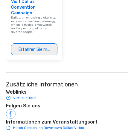
Visit Dallas
Convention
Campaign
Dallas, an emerging global city,
exudes its own unique energy,
which is fueled, empowered
and supercharged by its
diverse people.
Erfahren Sie mehr
Zusätzliche Informationen
Weblinks
Virtuelle Tour
Folgen Sie uns
Informationen zum Veranstaltungsort
Hilton Garden Inn Downtown Dallas Video