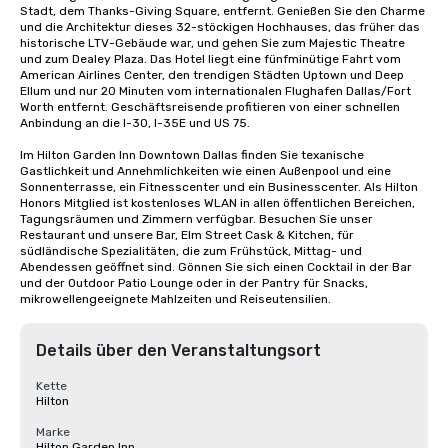
Stadt, dem Thanks-Giving Square, entfernt. Genießen Sie den Charme 
und die Architektur dieses 32-stöckigen Hochhauses, das früher das 
historische LTV-Gebäude war, und gehen Sie zum Majestic Theatre 
und zum Dealey Plaza. Das Hotel liegt eine fünfminütige Fahrt vom 
American Airlines Center, den trendigen Städten Uptown und Deep 
Ellum und nur 20 Minuten vom internationalen Flughafen Dallas/Fort 
Worth entfernt. Geschäftsreisende profitieren von einer schnellen 
Anbindung an die I-30, I-35E und US 75.

Im Hilton Garden Inn Downtown Dallas finden Sie texanische 
Gastlichkeit und Annehmlichkeiten wie einen Außenpool und eine 
Sonnenterrasse, ein Fitnesscenter und ein Businesscenter. Als Hilton 
Honors Mitglied ist kostenloses WLAN in allen öffentlichen Bereichen, 
Tagungsräumen und Zimmern verfügbar. Besuchen Sie unser 
Restaurant und unsere Bar, Elm Street Cask & Kitchen, für 
südländische Spezialitäten, die zum Frühstück, Mittag- und 
Abendessen geöffnet sind. Gönnen Sie sich einen Cocktail in der Bar 
und der Outdoor Patio Lounge oder in der Pantry für Snacks, 
mikrowellengeeignete Mahlzeiten und Reiseutensilien.
Details über den Veranstaltungsort
Kette
Hilton
Marke
Hilton Garden Inn