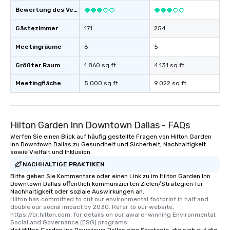
Bewertung des Veranstaltungsortes
Gästezimmer
171
254
Meetingräume
6
5
Größter Raum
1.860 sq ft
4.131 sq ft
Meetingfläche
5.000 sq ft
9.022 sq ft
Hilton Garden Inn Downtown Dallas - FAQs
Werfen Sie einen Blick auf häufig gestellte Fragen von Hilton Garden
Inn Downtown Dallas zu Gesundheit und Sicherheit, Nachhaltigkeit
sowie Vielfalt und Inklusion.
NACHHALTIGE PRAKTIKEN
Bitte geben Sie Kommentare oder einen Link zu im Hilton Garden Inn
Downtown Dallas öffentlich kommunizierten Zielen/Strategien für
Nachhaltigkeit oder soziale Auswirkungen an.
Hilton has committed to cut our environmental footprint in half and 
double our social impact by 2030. Refer to our website, 
https://cr.hilton.com, for details on our award-winning Environmental, 
Social and Governance (ESG) programs.