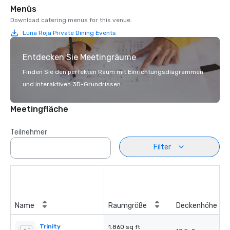
Menüs
Download catering menus for this venue.
Luna Roja Private Dining Events
Entdecken Sie Meetingräume
Finden Sie den perfekten Raum mit Einrichtungsdiagrammen
und interaktiven 3D-Grundrissen.
Meetingfläche
Teilnehmer
Filter
Name
Raumgröße
Deckenhöhe
Trinity
1.860 sq ft