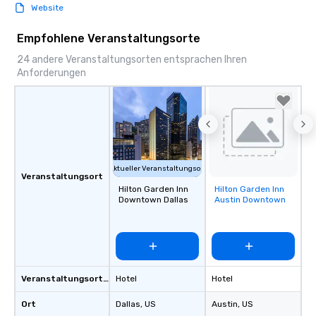
Website
Empfohlene Veranstaltungsorte
24 andere Veranstaltungsorten entsprachen Ihren
Anforderungen
Aktueller Veranstaltungsort
Veranstaltungsort
Hilton Garden Inn
Hilton Garden Inn
Removed from
Downtown Dallas
Austin Downtown
favorites
Veranstaltungsortstyp
Hotel
Hotel
Ort
Dallas
, US
Austin
, US