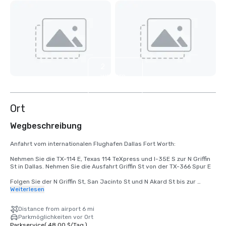
2
weitere
anzeigen
Ort
Wegbeschreibung
Anfahrt vom internationalen Flughafen Dallas Fort Worth:

Nehmen Sie die TX-114 E, Texas 114 TeXpress und I-35E S zur N Griffin 
St in Dallas. Nehmen Sie die Ausfahrt Griffin St von der TX-366 Spur E

Folgen Sie der N Griffin St, San Jacinto St und N Akard St bis zur 
Pacific Ave
Weiterlesen
Distance from airport 6 mi
Parkmöglichkeiten vor Ort
Parkservice
(
48,00 $
/
Tag
)