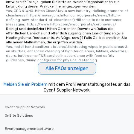
entwickelt? Falls ja, geben Sie bitte an, welche Organisationen zur
Entwicklung dieser Praktiken herangezogen wurden:
Yes, CDC & WHO. Hilton CleanStay, a new industry-defining standard of 
cleanliness (https://newsroom.hilton.com/corporate/news/hilton-
defining-new-standard-of-cleanliness) Hilton up to date customer 
messaging: https://www.hilton.com/en/corporate/coronavirus/
Reinigt und desinfiziert Hilton Garden Inn Downtown Dallas die
öffentlichen Bereiche und öffentlich zugänglichen Einrichtungen (wie:
Meetingräume, Restaurants, Aufzüge, usw.)? Falls Ja, beschreiben Sie
alle neuen Maßnahmen, die ergriffen wurden.
Yes, Install hand sanitizer stations/disinfecting wipes in public areas & 
on shuttles; enhanced cleaning of high touch areas, lobbies, elevators, 
doors, bathrooms; F&B service in accordance with food safety 
guidelines, dining configured for physical distancing
Alle FAQs anzeigen
Melden Sie ein Problem
mit dem Profil Veranstaltungsortes an das
Cvent Supplier Network.
Cvent Supplier Network
OnSite Solutions
Eventmanagementsoftware