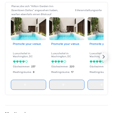
Planer, die sich "Hilton Garden Inn
Downtown Dallas" angesehen haben,
5 Veranstaltungsorte
warfen ebenfalls einen Blick auf
Promote your venue
Promote your venue
Promote your ve
Luxushotel in
Luxushotel in
Luxushotel in
Washington
, DC
Washington
, DC
Washington
, DC
Gästezimmer
:
237
Gästezimmer
:
220
Gästezimmer
:
237
Meetingräume
:
8
Meetingräume
:
17
Meetingräume
:
8