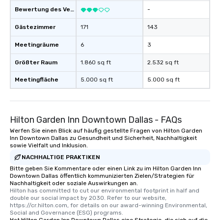
Bewertung des Veranstaltungsortes
-
Gästezimmer
171
143
Meetingräume
6
3
Größter Raum
1.860 sq ft
2.532 sq ft
Meetingfläche
5.000 sq ft
5.000 sq ft
Hilton Garden Inn Downtown Dallas - FAQs
Werfen Sie einen Blick auf häufig gestellte Fragen von Hilton Garden
Inn Downtown Dallas zu Gesundheit und Sicherheit, Nachhaltigkeit
sowie Vielfalt und Inklusion.
NACHHALTIGE PRAKTIKEN
Bitte geben Sie Kommentare oder einen Link zu im Hilton Garden Inn
Downtown Dallas öffentlich kommunizierten Zielen/Strategien für
Nachhaltigkeit oder soziale Auswirkungen an.
Hilton has committed to cut our environmental footprint in half and 
double our social impact by 2030. Refer to our website, 
https://cr.hilton.com, for details on our award-winning Environmental, 
Social and Governance (ESG) programs.