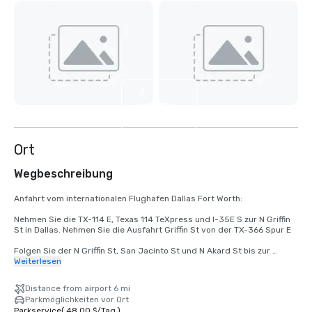
2
weitere
anzeigen
Ort
Wegbeschreibung
Anfahrt vom internationalen Flughafen Dallas Fort Worth:

Nehmen Sie die TX-114 E, Texas 114 TeXpress und I-35E S zur N Griffin 
St in Dallas. Nehmen Sie die Ausfahrt Griffin St von der TX-366 Spur E

Folgen Sie der N Griffin St, San Jacinto St und N Akard St bis zur 
Pacific Ave
Weiterlesen
Distance from airport 6 mi
Parkmöglichkeiten vor Ort
Parkservice
(
48,00 $
/
Tag
)