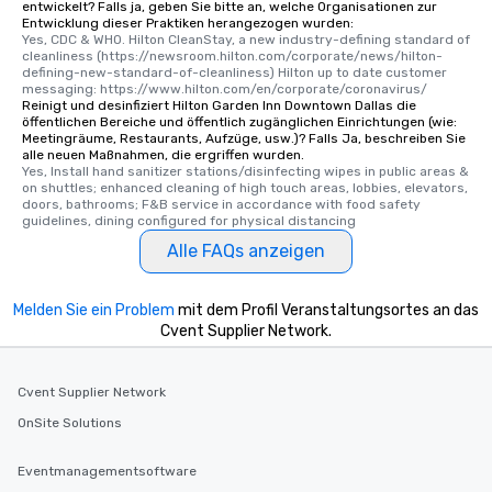
entwickelt? Falls ja, geben Sie bitte an, welche Organisationen zur
Entwicklung dieser Praktiken herangezogen wurden:
Yes, CDC & WHO. Hilton CleanStay, a new industry-defining standard of 
cleanliness (https://newsroom.hilton.com/corporate/news/hilton-
defining-new-standard-of-cleanliness) Hilton up to date customer 
messaging: https://www.hilton.com/en/corporate/coronavirus/
Reinigt und desinfiziert Hilton Garden Inn Downtown Dallas die
öffentlichen Bereiche und öffentlich zugänglichen Einrichtungen (wie:
Meetingräume, Restaurants, Aufzüge, usw.)? Falls Ja, beschreiben Sie
alle neuen Maßnahmen, die ergriffen wurden.
Yes, Install hand sanitizer stations/disinfecting wipes in public areas & 
on shuttles; enhanced cleaning of high touch areas, lobbies, elevators, 
doors, bathrooms; F&B service in accordance with food safety 
guidelines, dining configured for physical distancing
Alle FAQs anzeigen
Melden Sie ein Problem
mit dem Profil Veranstaltungsortes an das
Cvent Supplier Network.
Cvent Supplier Network
OnSite Solutions
Eventmanagementsoftware