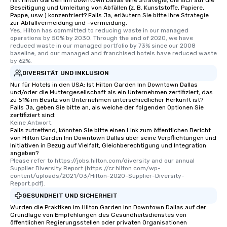
Hat Hilton Garden Inn Downtown Dallas eine Strategie, die sich auf die
Beseitigung und Umleitung von Abfällen (z. B. Kunststoffe, Papiere,
Pappe, usw.) konzentriert? Falls Ja, erläutern Sie bitte Ihre Strategie
zur Abfallvermeidung und -vermeidung.
Yes, Hilton has committed to reducing waste in our managed 
operations by 50% by 2030. Through the end of 2020, we have 
reduced waste in our managed portfolio by 73% since our 2008 
baseline, and our managed and franchised hotels have reduced waste 
by 62%.
DIVERSITÄT UND INKLUSION
Nur für Hotels in den USA: Ist Hilton Garden Inn Downtown Dallas
und/oder die Muttergesellschaft als ein Unternehmen zertifiziert, das
zu 51% im Besitz von Unternehmen unterschiedlicher Herkunft ist?
Falls Ja, geben Sie bitte an, als welche der folgenden Optionen Sie
zertifiziert sind:
Keine Antwort.
Falls zutreffend, könnten Sie bitte einen Link zum öffentlichen Bericht
von Hilton Garden Inn Downtown Dallas über seine Verpflichtungen und
Initiativen in Bezug auf Vielfalt, Gleichberechtigung und Integration
angeben?
Please refer to https://jobs.hilton.com/diversity and our annual 
Supplier Diversity Report (https://cr.hilton.com/wp-
content/uploads/2021/03/Hilton-2020-Supplier-Diversity-
Report.pdf).
GESUNDHEIT UND SICHERHEIT
Wurden die Praktiken im Hilton Garden Inn Downtown Dallas auf der
Grundlage von Empfehlungen des Gesundheitsdienstes von
öffentlichen Regierungsstellen oder privaten Organisationen