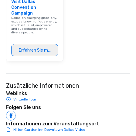
Visit Dallas
Convention
Campaign
Dallas, an emerging global city,
exudes its own unique energy,
which is fueled, empowered
and supercharged by its
diverse people.
Erfahren Sie mehr
Zusätzliche Informationen
Weblinks
Virtuelle Tour
Folgen Sie uns
Informationen zum Veranstaltungsort
Hilton Garden Inn Downtown Dallas Video