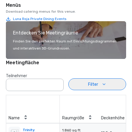
Menüs
Download catering menus for this venue.
Luna Roja Private Dining Events
Entdecken Sie Meetingräume
Finden Sie den perfekten Raum mit Einrichtungsdiagrammen
und interaktiven 3D-Grundrissen.
Meetingfläche
Teilnehmer
Filter
Name
Raumgröße
Deckenhöhe
Trinity
1.860 sq ft