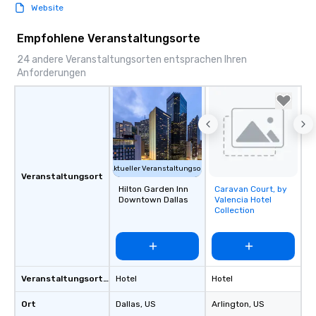
Website
Empfohlene Veranstaltungsorte
24 andere Veranstaltungsorten entsprachen Ihren
Anforderungen
Aktueller Veranstaltungsort
Veranstaltungsort
Hilton Garden Inn
Caravan Court, by
Removed from
Downtown Dallas
Valencia Hotel
favorites
Collection
Veranstaltungsortstyp
Hotel
Hotel
Ort
Dallas
, US
Arlington
, US