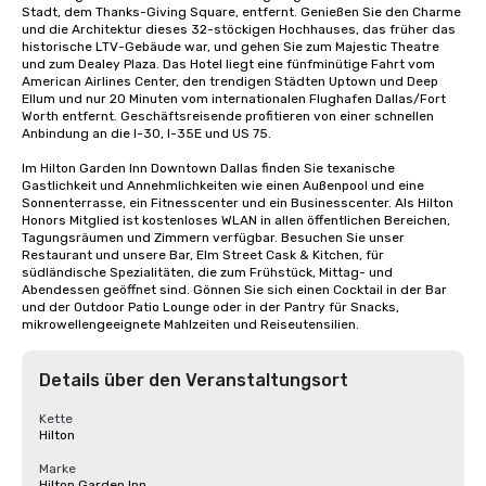
Stadt, dem Thanks-Giving Square, entfernt. Genießen Sie den Charme 
und die Architektur dieses 32-stöckigen Hochhauses, das früher das 
historische LTV-Gebäude war, und gehen Sie zum Majestic Theatre 
und zum Dealey Plaza. Das Hotel liegt eine fünfminütige Fahrt vom 
American Airlines Center, den trendigen Städten Uptown und Deep 
Ellum und nur 20 Minuten vom internationalen Flughafen Dallas/Fort 
Worth entfernt. Geschäftsreisende profitieren von einer schnellen 
Anbindung an die I-30, I-35E und US 75.

Im Hilton Garden Inn Downtown Dallas finden Sie texanische 
Gastlichkeit und Annehmlichkeiten wie einen Außenpool und eine 
Sonnenterrasse, ein Fitnesscenter und ein Businesscenter. Als Hilton 
Honors Mitglied ist kostenloses WLAN in allen öffentlichen Bereichen, 
Tagungsräumen und Zimmern verfügbar. Besuchen Sie unser 
Restaurant und unsere Bar, Elm Street Cask & Kitchen, für 
südländische Spezialitäten, die zum Frühstück, Mittag- und 
Abendessen geöffnet sind. Gönnen Sie sich einen Cocktail in der Bar 
und der Outdoor Patio Lounge oder in der Pantry für Snacks, 
mikrowellengeeignete Mahlzeiten und Reiseutensilien.
Details über den Veranstaltungsort
Kette
Hilton
Marke
Hilton Garden Inn