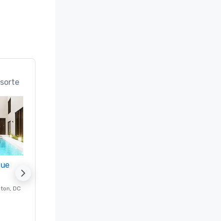
sorte
nue
Promote your venue
ton
, DC
Luxushotel in
Washington
, DC
Gästezimmer
:
237
Meetingräume
:
8