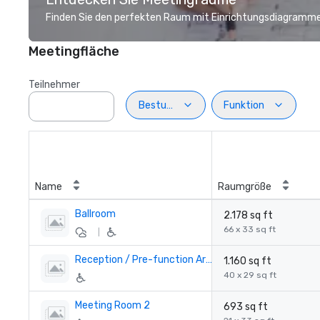
Finden Sie den perfekten Raum mit Einrichtungsdiagramme
Meetingfläche
Teilnehmer
Bestuhlung
Funktion
Name
Raumgröße
Ballroom
2.178 sq ft
66 x 33 sq ft
|
Reception / Pre-function Area
1.160 sq ft
40 x 29 sq ft
Meeting Room 2
693 sq ft