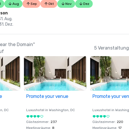
l
Aug
Sep
Okt
Nov
Dez
ison
31. Aug.
31. Dez.
Near the Domain"
5 Veranstaltung
uf
e
Promote your venue
Promote your ve
on
, DC
Luxushotel in
Washington
, DC
Luxushotel in
Washing
Gästezimmer
:
237
Gästezimmer
:
220
Meetingräume
:
8
Meetingräume
:
17