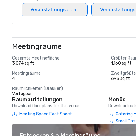
Veranstaltungsort auswählen
Veranstaltungs
Meetingräume
Gesamte Meetingfläche
Größter Ra
3.874 sq ft
1.160 sq ft
Meetingräume
Zweitgrößt
4
693 sq ft
Räumlichkeiten (Draußen)
Verfügbar
Raumaufteilungen
Menüs
Download floor plans for this venue.
Download cate
Meeting Space Fact Sheet
Catering 
Small Gro
Entdecken Sie Meetingräume