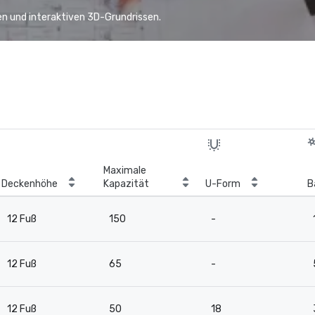
n und interaktiven 3D-Grundrissen.
Maximale
Deckenhöhe
Kapazität
U-Form
B
12 Fuß
150
-
12 Fuß
65
-
12 Fuß
50
18