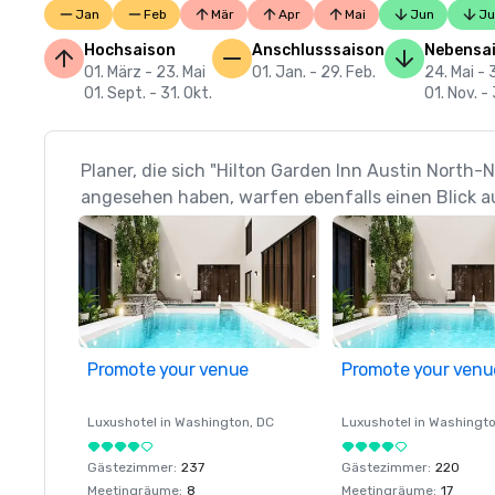
Jan
Feb
Mär
Apr
Mai
Jun
Ju
Hochsaison
Anschlusssaison
Nebensa
01. März - 23. Mai
01. Jan. - 29. Feb.
24. Mai - 
01. Sept. - 31. Okt.
01. Nov. - 
Planer, die sich "Hilton Garden Inn Austin North-
angesehen haben, warfen ebenfalls einen Blick a
Promote your venue
Promote your venu
Luxushotel in
Washington
, DC
Luxushotel in
Washingt
Gästezimmer
:
237
Gästezimmer
:
220
Meetingräume
:
8
Meetingräume
:
17