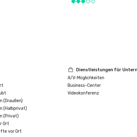
Dienstleistungen für Unte
A/V-Möglichkeiten
rt
Business-Center
ubt
Videokonferenz
n (Draußen)
n (Halbprivat)
n (Privat)
r Ort
fte vor Ort