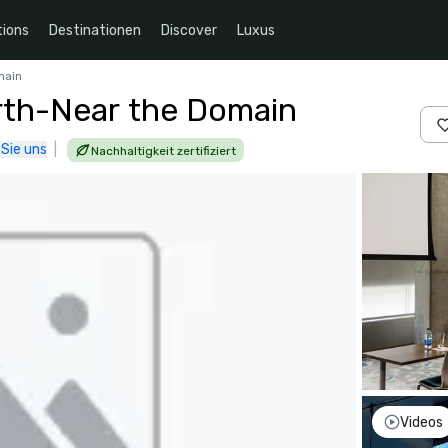
ions
Destinationen
Discover
Luxus
main
orth-Near the Domain
 Sie uns
|
Nachhaltigkeit zertifiziert
Videos