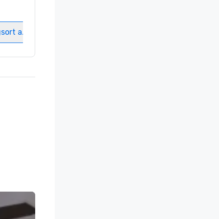
Gästezimmer
:
237
Meetingräume
:
8
gsort auswählen
Veranstaltungsort auswählen