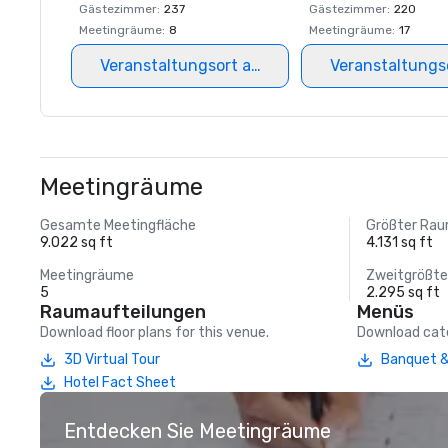
Gästezimmer
:
237
Gästezimmer
:
220
Meetingräume
:
8
Meetingräume
:
17
Veranstaltungsort auswählen
Veranstaltungs
Meetingräume
Gesamte Meetingfläche
Größter Ra
9.022 sq ft
4.131 sq ft
Meetingräume
Zweitgrößt
5
2.295 sq ft
Raumaufteilungen
Menüs
Download floor plans for this venue.
Download cate
3D Virtual Tour
Banquet &
Hotel Fact Sheet
Entdecken Sie Meetingräume