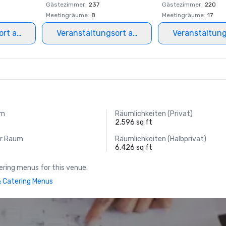
Gästezimmer
:
237
Gästezimmer
:
220
Meetingräume
:
8
Meetingräume
:
17
ort auswählen
Veranstaltungsort auswählen
Veranstaltun
um
Räumlichkeiten (Privat)
2.596 sq ft
er Raum
Räumlichkeiten (Halbprivat)
6.426 sq ft
ring menus for this venue.
 Catering Menus