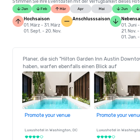
Stimmen Sie Ihre Eventdaten mit der Verfügbarkeit dieses Hotels
Jan
Feb
Mär
Apr
Mai
Jun
Hochsaison
Anschlusssaison
Nebensa
01. März - 31. März
01. Juni -
01. Sept. - 20. Nov.
21. Nov. -
01. Jan. -
Planer, die sich "Hilton Garden Inn Austin Down
haben, warfen ebenfalls einen Blick auf
Promote your venue
Promote your venu
Luxushotel in
Washington
, DC
Luxushotel in
Washingt