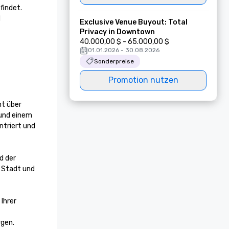
indet. 
 
Exclusive Venue Buyout: Total
Privacy in Downtown
40.000,00 $ - 65.000,00 $
01.01.2026 - 30.08.2026
Sonderpreise
Promotion nutzen
t über 
und einem 
triert und 
 der 
 Stadt und 
Ihrer 
rgen.