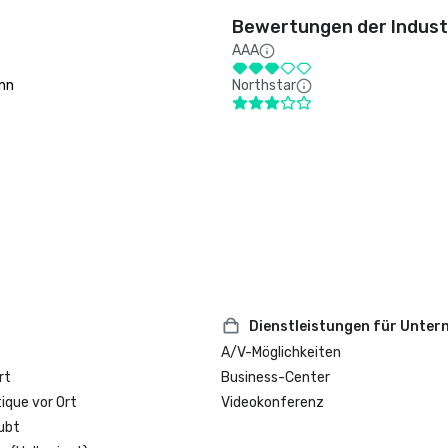
Bewertungen der Indust
AAA
Inn
Northstar
Dienstleistungen für Unte
A/V-Möglichkeiten
rt
Business-Center
que vor Ort
Videokonferenz
ubt