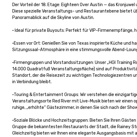
Der Vorteil der 18. Etage: Eighteen Over Austin — das Kronjuwel 
Diese spezielle Veranstaltungs- und Restaurantebene bietet ü
Panoramablick auf die Skyline von Austin.

• Ideal für private Buyouts: Perfekt für VIP-Firmenempfänge, h
•Essen vor Ort: Genießen Sie von Texas inspirierte Küche und h
Sitzungssaal-Atmosphäre in eine stimmungsvolle Abend-Loung
•Firmengruppen und Vorstandssitzungen: Unser „HGI Training Ro
14.000 Quadratfuß Veranstaltungsfläche) sind auf Produktivitä
Standort, der die Reisezeit zu wichtigen Technologiezentren un
in Verbindung bleibt.

•Touring & Entertainment Groups: Wir verstehen die einzigartig
Veranstaltungsorte Red River mit Live-Musik bieten wir einen 
ruhige, „erhöhte“ Gästezimmer, in denen Sie sich nach der Show
•Soziale Blöcke und Hochzeitsgruppen: Bieten Sie Ihren Gästen d
Gruppe die bekanntesten Restaurants der Stadt, die Rainey Str
Gleichzeitig bieten wir Ihnen eine elegante Ausgangsbasis mit