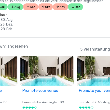
 ab. In der Nebensaison ist die Verfügbarkeit in der Regel besser.
Jul
Aug
Sep
Okt
Nov
Dez
ison
 30. Aug.
 23. Dez.
 28. Feb.
town" angesehen
5 Veranstaltung
e
Promote your venue
Promote your ve
on
, DC
Luxushotel in
Washington
, DC
Luxushotel in
Washing