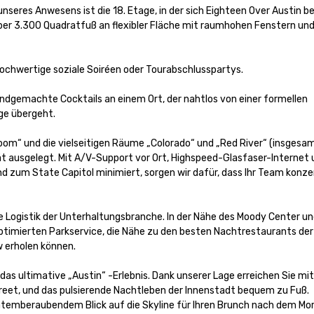
unseres Anwesens ist die 18. Etage, in der sich Eighteen Over Austin bef
ber 3.300 Quadratfuß an flexibler Fläche mit raumhohen Fenstern und
ochwertige soziale Soiréen oder Tourabschlusspartys.

andgemachte Cocktails an einem Ort, der nahtlos von einer formellen 
e übergeht.

om“ und die vielseitigen Räume „Colorado“ und „Red River“ (insgesam
t ausgelegt. Mit A/V-Support vor Ort, Highspeed-Glasfaser-Internet 
d zum State Capitol minimiert, sorgen wir dafür, dass Ihr Team konzen
e Logistik der Unterhaltungsbranche. In der Nähe des Moody Center und
optimierten Parkservice, die Nähe zu den besten Nachtrestaurants der
 erholen können.

as ultimative „Austin“ -Erlebnis. Dank unserer Lage erreichen Sie mit 
eet, und das pulsierende Nachtleben der Innenstadt bequem zu Fuß. 
 atemberaubendem Blick auf die Skyline für Ihren Brunch nach dem Mo