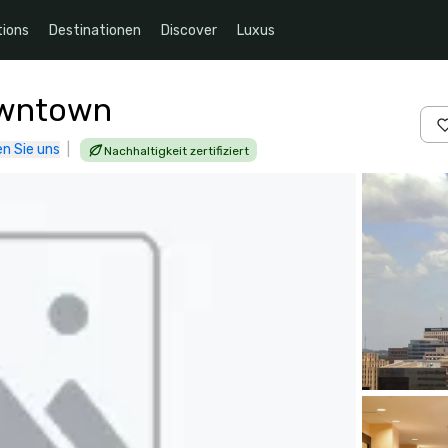
ions
Destinationen
Discover
Luxus
owntown
n Sie uns
|
Nachhaltigkeit zertifiziert