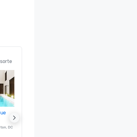
sorte
nue
Promote your venue
ton
, DC
Luxushotel in
Washington
, DC