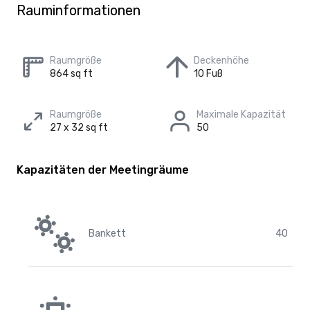
Rauminformationen
Raumgröße
Deckenhöhe
864 sq ft
10 Fuß
Raumgröße
Maximale Kapazität
27 x 32 sq ft
50
Kapazitäten der Meetingräume
Bankett
40