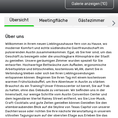
Galerie anzeigen (10)
Übersicht
Meetingfläche
Gästezimmer
O
Über uns
Willkommen in Ihrem neuen Lieblingszuhause fern von zu Hause, wo 
moderner Komfort und echte südländische Gastfreundschaft im 
pulsierenden Austin zusammenkommen. Egal, ob Sie hier sind, um das 
Geschäft zu besiegeln oder die unschlagbare Atmosphäre der Stadt 
zu genießen. Unsere geräumigen Zimmer wurden speziell für Sie 
entworfen. Hochwertige Bettwäsche zum Aufladen, ergonomische 
Arbeitsplätze und blitzschnelles, kostenloses WLAN, damit Sie in 
Verbindung bleiben oder sich bei Ihren Lieblingssendungen 
entspannen können. Beginnen Sie Ihren Tag mit einem kostenlosen 
warmen Frühstücksbuffet, um Ihre Abenteuer in Austin zu stärken. 
Brauchst du ein Training? Unser Fitnesscenter ist bereit, Sie auf Trab 
zu halten, ohne das Gebäude zu verlassen. Wir befinden uns in der 
Innenstadt, nur wenige Schritte vom Austin Convention Center und 
dem legendären Viertel Rainey Street entfernt, wo Sie Live-Musik, 
Craft-Cocktails und gute Zeiten genießen können.Genießen Sie den 
atemberaubenden Blick auf die Skyline von Texas Capitol von unserer 
Dachterrasse oder richten Sie Ihre nächste Veranstaltung in unserem 
stilvollen Tagungsraum auf der obersten Etage aus.Erleben Sie das 