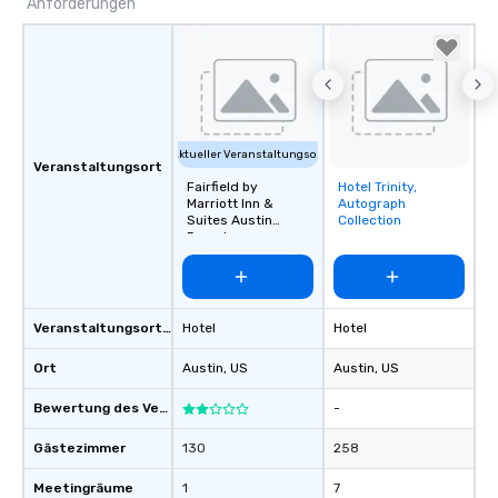
Anforderungen
Aktueller Veranstaltungsort
Veranstaltungsort
Fairfield by
Hotel Trinity,
Removed from
Marriott Inn &
Autograph
favorites
Suites Austin
Collection
Downtown
Veranstaltungsortstyp
Hotel
Hotel
Ort
Austin
, US
Austin
, US
Bewertung des Veranstaltungsortes
-
Gästezimmer
130
258
Meetingräume
1
7