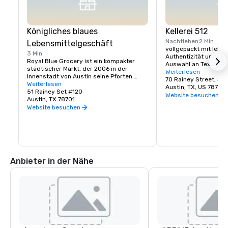
Königliches blaues
Kellerei 512
Nachtleben
2 Min
Lebensmittelgeschäft
vollgepackt mit leben
3 Min
Authentizität und ein
Royal Blue Grocery ist ein kompakter 
Auswahl an Tex-Mex-G
städtischer Markt, der 2006 in der 
befindet sich zwische
Weiterlesen
Innenstadt von Austin seine Pforten 
entspannenden Terras
70 Rainey Street, Sui
öffnete. Royal Blue wird von einigen 
Weiterlesen
die Rainey Street un
Austin, TX, US 78701
Bodega genannt, von anderen als Laden 
51 Rainey Set #120
Innenraum mit Tischen
Website besuchen
an der Ecke. Es ist ein modernes urbanes 
Austin, TX 78701
mit Freunden oder b
Lebensmittelgeschäft, das genau das 
Website besuchen
Sitzgelegenheiten zu
bietet, was Sie brauchen, wo Sie es 
Nachts wird die Canti
brauchen und wann Sie es brauchen.
Hotspot für Musik und
Schnappen Sie sich ei
genießen Sie die Sti
und großartiger Atm
Anbieter in der Nähe