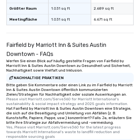
Größter Raum
1.031 sq ft
2.689 sq ft
Meetingfläche
1.031 sq ft
6.671 sq ft
Fairfield by Marriott Inn & Suites Austin
Downtown - FAQs
Werfen Sie einen Blick auf häufig gestellte Fragen von Fairfield by
Marriott Inn & Suites Austin Downtown zu Gesundheit und Sicherheit,
Nachhaltigkeit sowie Vielfalt und Inklusion.
NACHHALTIGE PRAKTIKEN
Bitte geben Sie Kommentare oder einen Link zu im Fairfield by Marriott
Inn & Suites Austin Downtown öffentlich kommunizierten
Zielen/Strategien für Nachhaltigkeit oder soziale Auswirkungen an.
Please visit Marriott.com/Serve360 for Marriott International's 
sustainability & social impact strategy and 2025 goals information.
Hat Fairfield by Marriott Inn & Suites Austin Downtown eine Strategie,
die sich auf die Beseitigung und Umleitung von Abfällen (z. B.
Kunststoffe, Papiere, Pappe, usw.) konzentriert? Falls Ja, erläutern Sie
bitte Ihre Strategie zur Abfallvermeidung und -vermeidung.
Yes, Please visit Marriott.com/Serve360 for the latest progress 
towards Marriott International's waste to landfill reduction and 
responsible sourcing goals