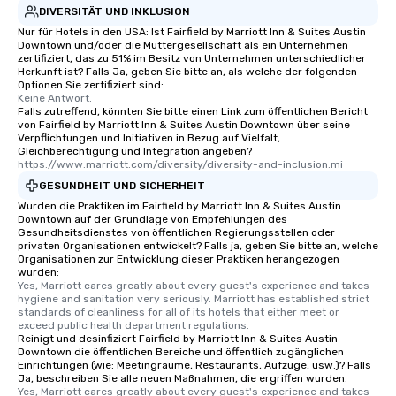
DIVERSITÄT UND INKLUSION
Nur für Hotels in den USA: Ist Fairfield by Marriott Inn & Suites Austin
Downtown und/oder die Muttergesellschaft als ein Unternehmen
zertifiziert, das zu 51% im Besitz von Unternehmen unterschiedlicher
Herkunft ist? Falls Ja, geben Sie bitte an, als welche der folgenden
Optionen Sie zertifiziert sind:
Keine Antwort.
Falls zutreffend, könnten Sie bitte einen Link zum öffentlichen Bericht
von Fairfield by Marriott Inn & Suites Austin Downtown über seine
Verpflichtungen und Initiativen in Bezug auf Vielfalt,
Gleichberechtigung und Integration angeben?
https://www.marriott.com/diversity/diversity-and-inclusion.mi
GESUNDHEIT UND SICHERHEIT
Wurden die Praktiken im Fairfield by Marriott Inn & Suites Austin
Downtown auf der Grundlage von Empfehlungen des
Gesundheitsdienstes von öffentlichen Regierungsstellen oder
privaten Organisationen entwickelt? Falls ja, geben Sie bitte an, welche
Organisationen zur Entwicklung dieser Praktiken herangezogen
wurden:
Yes, Marriott cares greatly about every guest's experience and takes 
hygiene and sanitation very seriously. Marriott has established strict 
standards of cleanliness for all of its hotels that either meet or 
exceed public health department regulations. 
Reinigt und desinfiziert Fairfield by Marriott Inn & Suites Austin
Downtown die öffentlichen Bereiche und öffentlich zugänglichen
Einrichtungen (wie: Meetingräume, Restaurants, Aufzüge, usw.)? Falls
Ja, beschreiben Sie alle neuen Maßnahmen, die ergriffen wurden.
Yes, Marriott cares greatly about every guest's experience and takes 