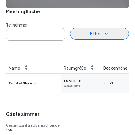
Meetingfläche
Teilnehmer
Filter
Name
Raumgröße
Deckenhöhe
1.031 sq ft
Capital Skyline
9 Fuß
35 x 26 sq ft
Gästezimmer
Gesamtzahl an Übernachtungen
130