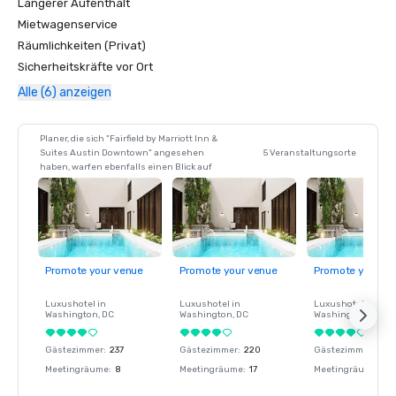
Längerer Aufenthalt
Mietwagenservice
Räumlichkeiten (Privat)
Sicherheitskräfte vor Ort
Alle (6) anzeigen
Planer, die sich "Fairfield by Marriott Inn &
Suites Austin Downtown" angesehen
5 Veranstaltungsorte
haben, warfen ebenfalls einen Blick auf
Promote your venue
Promote your venue
Promote your ve
Luxushotel in
Luxushotel in
Luxushotel in
Washington
, DC
Washington
, DC
Washington
, DC
Gästezimmer
:
237
Gästezimmer
:
220
Gästezimmer
:
237
Meetingräume
:
8
Meetingräume
:
17
Meetingräume
:
8