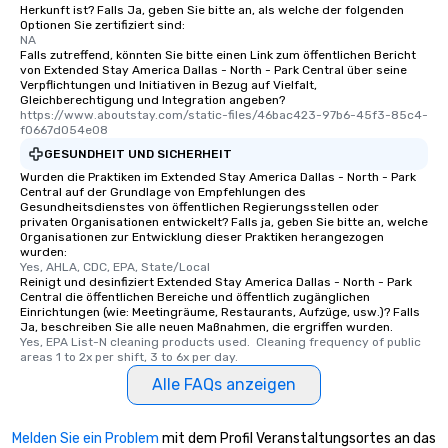
Herkunft ist? Falls Ja, geben Sie bitte an, als welche der folgenden
Optionen Sie zertifiziert sind:
NA
Falls zutreffend, könnten Sie bitte einen Link zum öffentlichen Bericht
von Extended Stay America Dallas - North - Park Central über seine
Verpflichtungen und Initiativen in Bezug auf Vielfalt,
Gleichberechtigung und Integration angeben?
https://www.aboutstay.com/static-files/46bac423-97b6-45f3-85c4-
f0667d054e08
GESUNDHEIT UND SICHERHEIT
Wurden die Praktiken im Extended Stay America Dallas - North - Park
Central auf der Grundlage von Empfehlungen des
Gesundheitsdienstes von öffentlichen Regierungsstellen oder
privaten Organisationen entwickelt? Falls ja, geben Sie bitte an, welche
Organisationen zur Entwicklung dieser Praktiken herangezogen
wurden:
Yes, AHLA, CDC, EPA, State/Local
Reinigt und desinfiziert Extended Stay America Dallas - North - Park
Central die öffentlichen Bereiche und öffentlich zugänglichen
Einrichtungen (wie: Meetingräume, Restaurants, Aufzüge, usw.)? Falls
Ja, beschreiben Sie alle neuen Maßnahmen, die ergriffen wurden.
Yes, EPA List-N cleaning products used.  Cleaning frequency of public 
areas 1 to 2x per shift, 3 to 6x per day.
Alle FAQs anzeigen
Melden Sie ein Problem
mit dem Profil Veranstaltungsortes an das