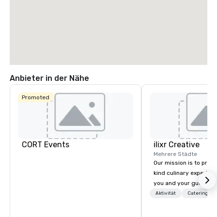
La Quinta Inn
Anbieter in der Nähe
& Suites by
Wyndham
Dallas North
Promoted
Central
CORT Events
ilixr Creative
Mehrere Städte
Our mission is to prov
kind culinary experien
you and your guests wi
memories and satiated
Aktivität
Catering
detail is meticulously 
our commitment to hosp