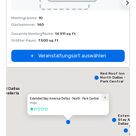
Removed from favorites
Rem
Meetingräume
:
10
Meeti
Gästezimmer
:
140
Gäste
Gesamte Meetingfläche
:
14.911 sq ft
Gesam
Größter Raum
:
7.500 sq ft
Größt
Veranstaltungsort auswählen
lace
orth
Red Roof Inn
North Dallas -
Park Central
tel Dallas
e Galleria
Extended Stay America Dallas - North - Park Central
Hotel
1 von 5
Extende
Stay Ame
Dallas -
InT
Greenvill
- N
Avenue
Dal