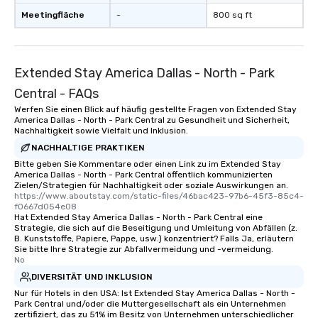
Meetingfläche
-
800 sq ft
Extended Stay America Dallas - North - Park
Central - FAQs
Werfen Sie einen Blick auf häufig gestellte Fragen von Extended Stay
America Dallas - North - Park Central zu Gesundheit und Sicherheit,
Nachhaltigkeit sowie Vielfalt und Inklusion.
NACHHALTIGE PRAKTIKEN
Bitte geben Sie Kommentare oder einen Link zu im Extended Stay
America Dallas - North - Park Central öffentlich kommunizierten
Zielen/Strategien für Nachhaltigkeit oder soziale Auswirkungen an.
https://www.aboutstay.com/static-files/46bac423-97b6-45f3-85c4-
f0667d054e08
Hat Extended Stay America Dallas - North - Park Central eine
Strategie, die sich auf die Beseitigung und Umleitung von Abfällen (z.
B. Kunststoffe, Papiere, Pappe, usw.) konzentriert? Falls Ja, erläutern
Sie bitte Ihre Strategie zur Abfallvermeidung und -vermeidung.
No
DIVERSITÄT UND INKLUSION
Nur für Hotels in den USA: Ist Extended Stay America Dallas - North -
Park Central und/oder die Muttergesellschaft als ein Unternehmen
zertifiziert, das zu 51% im Besitz von Unternehmen unterschiedlicher