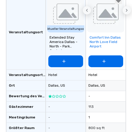
Aktueller Veranstaltungsort
Veranstaltungsort
Extended Stay
Comfort Inn Dallas
Removed from
America Dallas -
North Love Field
favorites
North - Park
Airport
Central
Veranstaltungsortstyp
Hotel
Hotel
Ort
Dallas
, US
Dallas
, US
Bewertung des Veranstaltungsortes
-
Gästezimmer
-
113
Meetingräume
-
1
Größter Raum
-
800 sq ft