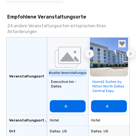
Empfohlene Veranstaltungsorte
24 andere Veranstaltungsorten entsprachen Ihren
Anforderungen
Aktueller Veranstaltungsort
Veranstaltungsort
Executive Inn -
Home2 Suites by
Removed from
Dallas
Hilton North Dallas
favorites
Central Expy
Veranstaltungsortstyp
Hotel
Hotel
Ort
Dallas
, US
Dallas
, US