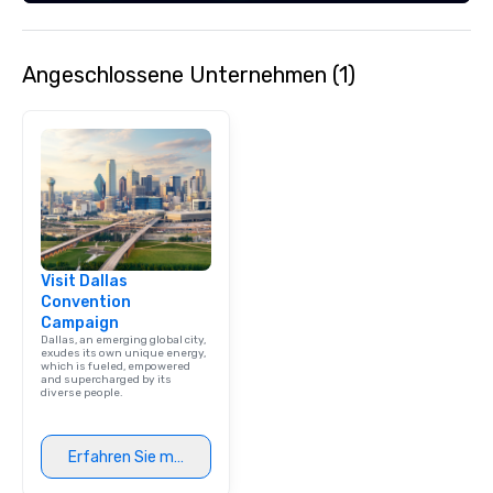
Angeschlossene Unternehmen (1)
Visit Dallas
Convention
Campaign
Dallas, an emerging global city,
exudes its own unique energy,
which is fueled, empowered
and supercharged by its
diverse people.
Erfahren Sie mehr