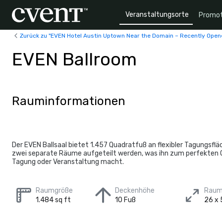
Veranstaltungsorte
Promot
Zurück zu "EVEN Hotel Austin Uptown Near the Domain – Recently Open
EVEN Ballroom
Rauminformationen
Der EVEN Ballsaal bietet 1.457 Quadratfuß an flexibler Tagungsflä
zwei separate Räume aufgeteilt werden, was ihn zum perfekten O
Tagung oder Veranstaltung macht.
Raumgröße
Deckenhöhe
Raum
1.484 sq ft
10 Fuß
26 x 