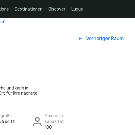
ions
Destinationen
Discover
Luxus
ed"
Vorheriger Raum
che und kann in
rt für Ihre nächste
größe
Maximale
56 sq ft
Kapazität
100